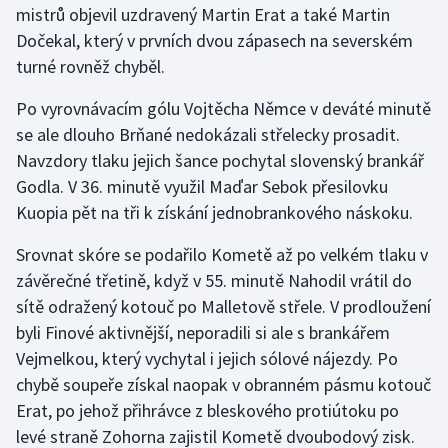
mistrů objevil uzdravený Martin Erat a také Martin
Dočekal, který v prvních dvou zápasech na severském
Gymnastika
turné rovněž chyběl.
Házená
Po vyrovnávacím gólu Vojtěcha Němce v deváté minutě
se ale dlouho Brňané nedokázali střelecky prosadit.
Jezdectví
Navzdory tlaku jejich šance pochytal slovenský brankář
Godla. V 36. minutě využil Maďar Sebok přesilovku
Judo
Kuopia pět na tři k získání jednobrankového náskoku.
Krasobruslení
Srovnat skóre se podařilo Kometě až po velkém tlaku v
závěrečné třetině, když v 55. minutě Nahodil vrátil do
Lezení
sítě odražený kotouč po Malletově střele. V prodloužení
byli Finové aktivnější, neporadili si ale s brankářem
Lyže a snowboard
Vejmelkou, který vychytal i jejich sólové nájezdy. Po
Moderní pětiboj
chybě soupeře získal naopak v obranném pásmu kotouč
Erat, po jehož přihrávce z bleskového protiútoku po
Motorsport
levé straně Zohorna zajistil Kometě dvoubodový zisk.