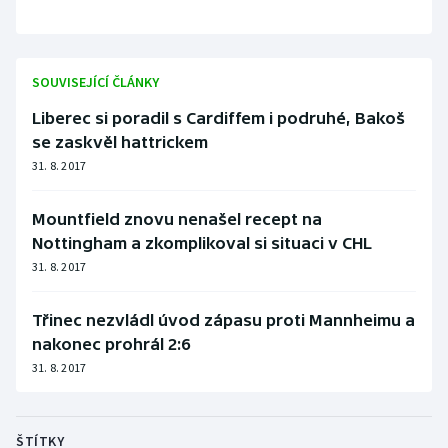
Stolní tenis
Triatlon
SOUVISEJÍCÍ ČLÁNKY
Veslování
Liberec si poradil s Cardiffem i podruhé, Bakoš
se zaskvěl hattrickem
Vodní slalom
31. 8. 2017
Volejbal
Mountfield znovu nenašel recept na
Nottingham a zkomplikoval si situaci v CHL
Ostatní
31. 8. 2017
Třinec nezvládl úvod zápasu proti Mannheimu a
nakonec prohrál 2:6
31. 8. 2017
ŠTÍTKY