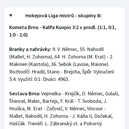
Olympijské hry
Hokejová Liga mistrů - skupiny B:
Parasport
Kometa Brno - KalPa Kuopio 3:2 v prodl. (1:1, 0:1,
1:0 - 1:0)
Plavání
Branky a nahrávky:
9. V. Němec, 55. Nahodil
Plážový volejbal
(Mallet, H. Zohorna), 64. H. Zohorna (M. Erat) - 2.
Mäkinen (Kantola), 36. Sebök (Lavoie, Maione).
Ragby
Rozhodčí: Hradil, Stano - Brejcha, Špůr. Vyloučení:
Rychlobruslení
5:4. Využití: 0:1. Diváci: 4963.
Rychlostní kanoistika
Sestava Brna:
Vejmelka - Krejčík, O. Němec, Gulaši,
Štencel, Malec, Bartejs, F. Král - T. Svoboda, J.
Short track
Hruška, M. Erat - Zaťovič, V. Němec, Vincour -
Mallet, Nahodil, H. Zohorna - J. Káňa II, Dočekal,
Sportovní střelba
Haščák. Trenéři: L. Zábranský st. a Pokorný.