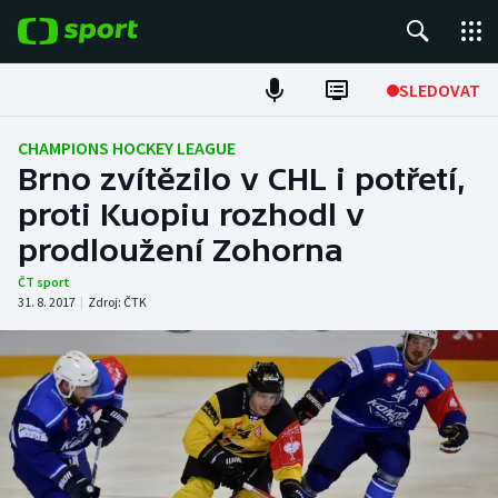
POPULÁRNÍ
SLEDOVAT
Fotbal
CHAMPIONS HOCKEY LEAGUE
Brno zvítězilo v CHL i potřetí,
Hokej
proti Kuopiu rozhodl v
prodloužení Zohorna
Tenis
ČT sport
Atletika
31. 8. 2017
|
Zdroj:
ČTK
Cyklistika
DALŠÍ SPORTY
Americký fotbal
NEPŘEHLÉDNĚTE