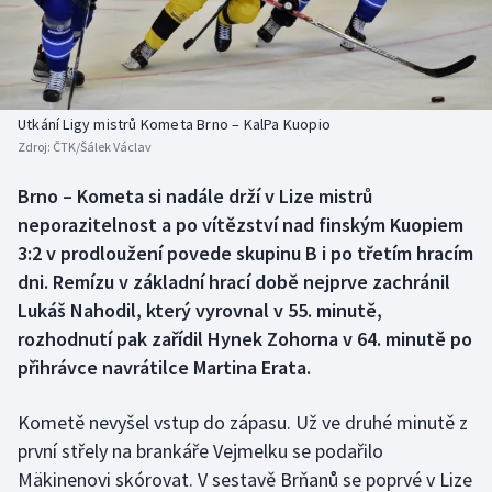
Baseball a softbal
Soutěže
Basketbal
Historické návraty
Biatlon
Aplikace ČT sport
Utkání Ligy mistrů Kometa Brno – KalPa Kuopio
Zdroj:
ČTK/Šálek Václav
Boby a skeleton
AZ kvíz
Brno – Kometa si nadále drží v Lize mistrů
neporazitelnost a po vítězství nad finským Kuopiem
Box
3:2 v prodloužení povede skupinu B i po třetím hracím
Curling
dni. Remízu v základní hrací době nejprve zachránil
Lukáš Nahodil, který vyrovnal v 55. minutě,
Dostihy
rozhodnutí pak zařídil Hynek Zohorna v 64. minutě po
přihrávce navrátilce Martina Erata.
Florbal
Kometě nevyšel vstup do zápasu. Už ve druhé minutě z
Futsal
první střely na brankáře Vejmelku se podařilo
Mäkinenovi skórovat. V sestavě Brňanů se poprvé v Lize
Golf