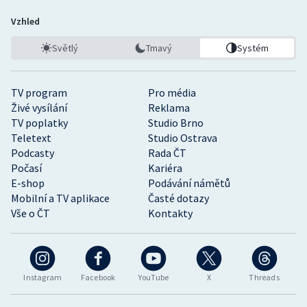
Vzhled
Světlý
Tmavý
Systém
TV program
Pro média
Živé vysílání
Reklama
TV poplatky
Studio Brno
Teletext
Studio Ostrava
Podcasty
Rada ČT
Počasí
Kariéra
E-shop
Podávání námětů
Mobilní a TV aplikace
Časté dotazy
Vše o ČT
Kontakty
Instagram
Facebook
YouTube
X
Threads