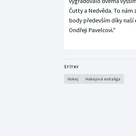
vygradovalo dvěma vyššími
Čutty a Nedvěda. To nám z
body především díky naší 
Ondřeji Pavelcovi."
ŠTÍTKY
Hokej
Hokejová extraliga