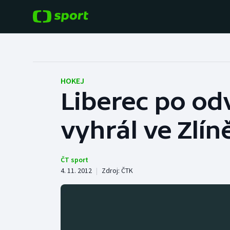
POPULÁRNÍ
DALŠÍ SPORTY
Fotbal
Americký fotbal
HOKEJ
Liberec po od
Hokej
Baseball a softbal
vyhrál ve Zlín
Tenis
Basketbal
Atletika
Biatlon
ČT sport
4. 11. 2012
|
Zdroj:
ČTK
Cyklistika
Boby a skeleton
Box