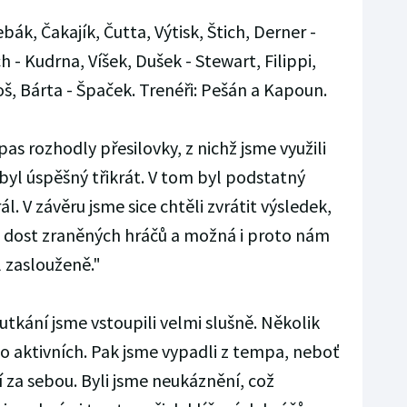
bák, Čakajík, Čutta, Výtisk, Štich, Derner -
 - Kudrna, Víšek, Dušek - Stewart, Filippi,
, Bárta - Špaček. Trenéři: Pešán a Kapoun.
as rozhodly přesilovky, z nichž jsme využili
byl úspěšný třikrát. V tom byl podstatný
ál. V závěru jsme sice chtěli zvrátit výsledek,
me dost zraněných hráčů a možná i proto nám
l zaslouženě."
tkání jsme vstoupili velmi slušně. Několik
lo aktivních. Pak jsme vypadli z tempa, neboť
í za sebou. Byli jsme neukáznění, což