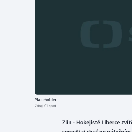
Curling
Dostihy
Florbal
Futsal
Golf
Gymnastika
Placeholder
Zdroj:
ČT sport
Zlín - Hokejisté Liberce zvítě
spravili si chuť po páteční