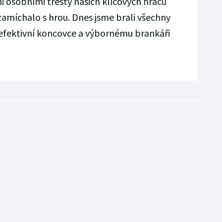
 osobními tresty našich klíčových hráčů
amíchalo s hrou. Dnes jsme brali všechny
efektivní koncovce a výbornému brankáři