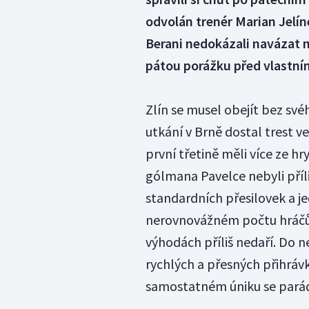
odvolán trenér Marian Jelín
Berani nedokázali navázat na
pátou porážku před vlastní
Zlín se musel obejít bez sv
utkání v Brně dostal trest v
první třetině měli více ze hr
gólmana Pavelce nebyli příli
standardních přesilovek a j
nerovnovážném počtu hráčů 
výhodách příliš nedaří. Do n
rychlých a přesných přihrávká
samostatném úniku se parád