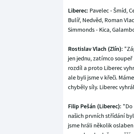
Liberec:
Pavelec - Šmíd, Ce
Bulíř, Nedvěd, Roman Vlach
Simmonds - Kica, Galamboš
Rostislav Vlach (Zlín):
"Záp
jen jednu, zatímco soupeř 
rozdíl a proto Liberec vyhr
ale byli jsme v křeči. Má
chyběly síly. Liberec vyhrá
Filip Pešán (Liberec):
"Do u
našich prvních střídání by
jsme hráli několik oslaben