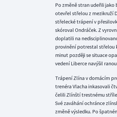
Po změně stran udeřili jako 
otevřel střelou z mezikruží 
střelecké trápení v přesilo
skóroval Ondráček. Z vyrovná
doplatili na nedisciplinovano
provinění potrestal střelou 
minut později se situace opa
vedení Liberce navýšil ranou
Trápení Zlína v domácím pros
trenéra Vlacha inkasovali čt
čelili Zlínští trestnému stř
Své zaváhání ochránce zlínsk
změně výsledku. Po špatném 