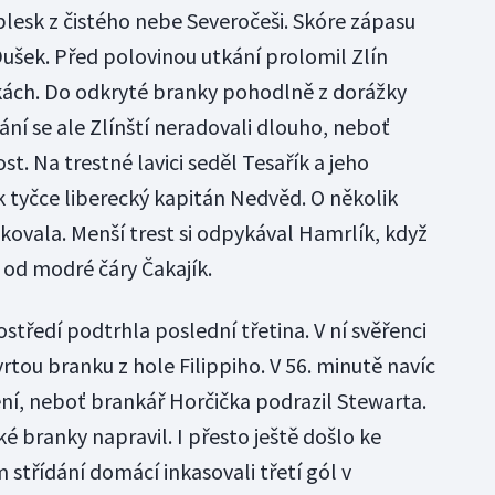
blesk z čistého nebe Severočeši. Skóre zápasu
Dušek. Před polovinou utkání prolomil Zlín
vkách. Do odkryté branky pohodlně z dorážky
ní se ale Zlínští neradovali dlouho, neboť
st. Na trestné lavici seděl Tesařík a jeho
k tyčce liberecký kapitán Nedvěd. O několik
kovala. Menší trest si odpykával Hamrlík, když
 od modré čáry Čakajík.
tředí podtrhla poslední třetina. V ní svěřenci
vrtou branku z hole Filippiho. V 56. minutě navíc
ílení, neboť brankář Horčička podrazil Stewarta.
é branky napravil. I přesto ještě došlo ke
střídání domácí inkasovali třetí gól v