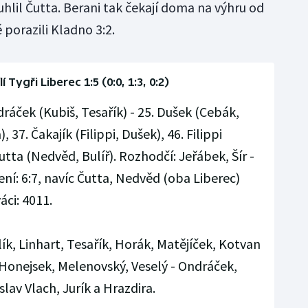
hlil Čutta. Berani tak čekají doma na výhru od
ě porazili Kladno 3:2.
lí Tygři Liberec 1:5 (0:0, 1:3, 0:2)
ráček (Kubiš, Tesařík) - 25. Dušek (Cebák,
 37. Čakajík (Filippi, Dušek), 46. Filippi
utta (Nedvěd, Bulíř). Rozhodčí: Jeřábek, Šír -
ení: 6:7, navíc Čutta, Nedvěd (oba Liberec)
áci: 4011.
k, Linhart, Tesařík, Horák, Matějíček, Kotvan
- Honejsek, Melenovský, Veselý - Ondráček,
slav Vlach, Jurík a Hrazdira.