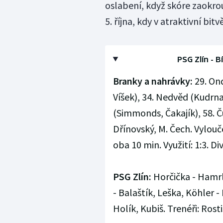
oslabení, když skóre zaokrou
5. října, kdy v atraktivní bitv
PSG Zlín - Bí
Branky a nahrávky:
29. Ond
Víšek), 34. Nedvěd (Kudrna),
(Simmonds, Čakajík), 58. Č
Dřínovský, M. Čech. Vylouč
oba 10 min. Využití: 1:3. Div
PSG Zlín:
Horčička - Hamrlí
- Balaštík, Leška, Köhler 
Holík, Kubiš. Trenéři: Rosti