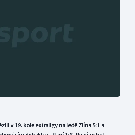
Moderní pětiboj
Triatlon
Motorsport
Veslování
Olympijské hry
Vodní slalom
Parasport
Volejbal
Plavání
Ostatní
Plážový volejbal
zili v 19. kole extraligy na ledě Zlína 5:1 a
m domácím debaklu s Plzní 1:8. Po něm byl