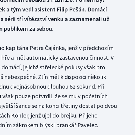
ek a tým vedl asistent Filip Pešán. Domácí
 sérii tří vítězství venku a zaznamenali už
m publikem za sebou.
ého kapitána Petra Čajánka, jenž v předchozím
e hře a měl automaticky zastavenou činnost. V
y domácí, jejichž střelecké pokusy však pro
š nebezpečné. Zlín měl k dispozici několik
ednu dvojnásobnou dlouhou 82 sekund. Při
však pouze potvrdil, že se mu v početních
ejvětší šance se na konci třetiny dostal po dvou
ch Köhler, jenž ujel do brejku. Při jeho
ním zákrokem blýskl brankář Pavelec.