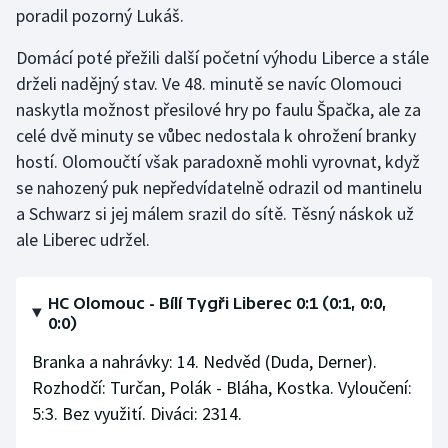
poradil pozorný Lukáš.
Olympijské hry
Domácí poté přežili další početní výhodu Liberce a stále
Parasport
drželi nadějný stav. Ve 48. minutě se navíc Olomouci
naskytla možnost přesilové hry po faulu Špačka, ale za
Plavání
celé dvě minuty se vůbec nedostala k ohrožení branky
hostí. Olomoučtí však paradoxně mohli vyrovnat, když
Plážový volejbal
se nahozený puk nepředvídatelně odrazil od mantinelu
a Schwarz si jej málem srazil do sítě. Těsný náskok už
Ragby
ale Liberec udržel.
Rychlobruslení
HC Olomouc - Bílí Tygři Liberec 0:1 (0:1, 0:0,
Rychlostní kanoistika
0:0)
Branka a nahrávky: 14. Nedvěd (Duda, Derner).
Short track
Rozhodčí: Turčan, Polák - Bláha, Kostka. Vyloučení:
5:3. Bez využití. Diváci: 2314.
Sportovní střelba