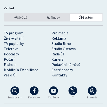
Vzhled
Světlý
Tmavý
Systém
TV program
Pro média
Živé vysílání
Reklama
TV poplatky
Studio Brno
Teletext
Studio Ostrava
Podcasty
Rada ČT
Počasí
Kariéra
E-shop
Podávání námětů
Mobilní a TV aplikace
Časté dotazy
Vše o ČT
Kontakty
Instagram
Facebook
YouTube
X
Threads