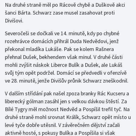
Na druhé straně měl po Rácově chybě a Duškově akci
šanci Bárta. Schwarz zase musel zasahovat proti
Gymnastika
Divišovi.
Házená
Severočeši se dočkali ve 14. minutě, kdy po chybné
rozehrávce domácích přihrál Duda Nedvědovi, jenž
Jezdectví
překonal mladíka Lukáše. Pak se kolem Rašnera
přehnal Dušek, bekhendem však minul. V druhé části
Judo
mohli zvýšit náskok Liberce Bulík a Dušek, ale Lukáš
svůj tým opět podržel. Domácí se předvedli v ofenzívě
Krasobruslení
ve 28. minutě, jenže Divišův průnik Schwarz zneškodnil.
Lezení
V dalším střídání pak našel zpoza branky Rác Kucseru a
liberecký gólman zasáhl jen s velkou dávkou štěstí. Za
Lyže a snowboard
Bílé Tygry měl možnost Nedvěd a Pospíšil trefil tyč. Na
Moderní pětiboj
druhé straně mohl srovnat Králík, Schwarz opět místo u
levé tyče dobře utěsnil. V závěrečném dějství začali
Motorsport
aktivně hosté, s pokusy Bulíka a Pospíšila si však