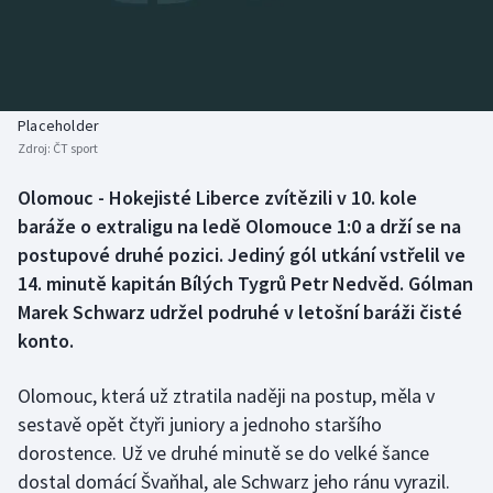
Baseball a softbal
Soutěže
Basketbal
Historické návraty
Biatlon
Aplikace ČT sport
Placeholder
Zdroj:
ČT sport
Boby a skeleton
AZ kvíz
Olomouc - Hokejisté Liberce zvítězili v 10. kole
baráže o extraligu na ledě Olomouce 1:0 a drží se na
Box
postupové druhé pozici. Jediný gól utkání vstřelil ve
Curling
14. minutě kapitán Bílých Tygrů Petr Nedvěd. Gólman
Marek Schwarz udržel podruhé v letošní baráži čisté
Dostihy
konto.
Florbal
Olomouc, která už ztratila naději na postup, měla v
sestavě opět čtyři juniory a jednoho staršího
Futsal
dorostence. Už ve druhé minutě se do velké šance
dostal domácí Švaňhal, ale Schwarz jeho ránu vyrazil.
Golf