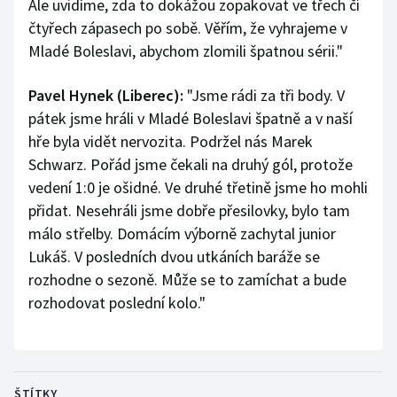
Ale uvidíme, zda to dokážou zopakovat ve třech či
čtyřech zápasech po sobě. Věřím, že vyhrajeme v
Mladé Boleslavi, abychom zlomili špatnou sérii."
Pavel Hynek (Liberec):
"Jsme rádi za tři body. V
pátek jsme hráli v Mladé Boleslavi špatně a v naší
hře byla vidět nervozita. Podržel nás Marek
Schwarz. Pořád jsme čekali na druhý gól, protože
vedení 1:0 je ošidné. Ve druhé třetině jsme ho mohli
přidat. Nesehráli jsme dobře přesilovky, bylo tam
málo střelby. Domácím výborně zachytal junior
Lukáš. V posledních dvou utkáních baráže se
rozhodne o sezoně. Může se to zamíchat a bude
rozhodovat poslední kolo."
ŠTÍTKY