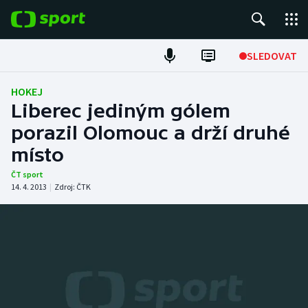
POPULÁRNÍ
SLEDOVAT
Fotbal
HOKEJ
Liberec jediným gólem
Hokej
porazil Olomouc a drží druhé
místo
Tenis
ČT sport
Atletika
14. 4. 2013
|
Zdroj:
ČTK
Cyklistika
DALŠÍ SPORTY
Americký fotbal
NEPŘEHLÉDNĚTE