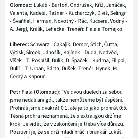
Olomouc:
Stolní tenis
Lukáš - Bartoň, Ondrušek, Kříž, Janáček,
Valenta, Kadela, Rašner - Kucharczyk, Diviš, Selingr
Triatlon
- Švaňhal, Herman, Novotný - Rác, Kucsera, Vodný -
A. Jergl, Králík, Lehečka. Trenéři: Fiala a Tomajko.
Veslování
Liberec:
Schwarz - Čakajík, Derner, Štich, Čutta,
Vodní slalom
Výtisk, Šimek, Jánošík, Kajínek - Duda, Nedvěd,
Víšek - T. Pospíšil, Bulík, D. Špaček - Kudrna, Filippi,
Volejbal
Bulíř - T. Urban, Bárta, Dušek. Trenér: Hynek, M.
Černý a Kapoun.
Ostatní
Petr Fiala (Olomouc):
"Ve dvou duelech za sebou
jsme nedali ani gól, takže nemůžeme být úspěšní.
Prohráli jsme dvakrát 0:1, ale je to jako prohrát 0:5.
Těsná prohra neznamená, že s extraligou držíme
krok. Je vidět, že v zakončení je třeba více důrazu.
Pozitivní je, že se drží mladí hráči i brankář Lukáš.