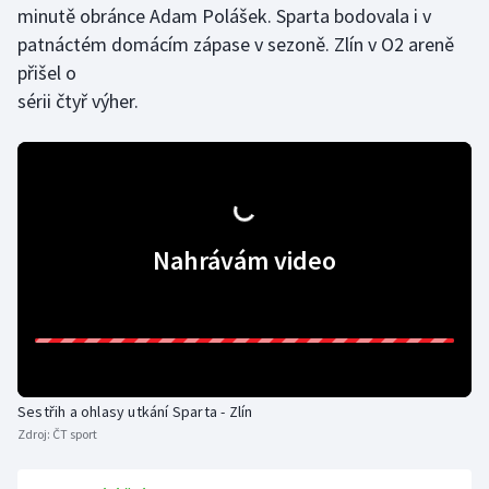
minutě obránce Adam Polášek. Sparta bodovala i v
patnáctém domácím zápase v sezoně. Zlín v O2 areně
přišel o
sérii čtyř výher.
Nahrávám video
Sestřih a ohlasy utkání Sparta - Zlín
Zdroj:
ČT sport