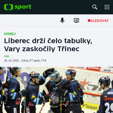
POPULÁRNÍ
SLEDOVAT
Fotbal
HOKEJ
Liberec drží čelo tabulky,
Hokej
Vary zaskočily Třinec
Tenis
cep
30. 10. 2015
|
Zdroj:
ČT sport
,
ČTK
Atletika
Cyklistika
DALŠÍ SPORTY
Americký fotbal
NEPŘEHLÉDNĚTE