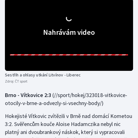
Nahrávám video
Sestřih a ohlasy utkání Litvínov - Liberec
Zdroj:
ČT sport
Brno - Vítkovice 2:3
(//sport/hokej/323018-vitkovice-
otocily-v-brne-a-odvezly-si-vsechny-body/)
Hokejisté Vítkovic zvítězili v Brně nad domácí Kometou
3:2. Svěřencům kouče Aloise Hadamczika nebyl nic
platný ani dvoubrankový náskok, který si vypracovali