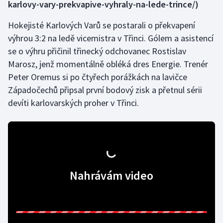
karlovy-vary-prekvapive-vyhraly-na-lede-trince/)
Gymnastika
Hokejisté Karlových Varů se postarali o překvapení
výhrou 3:2 na ledě vicemistra v Třinci. Gólem a asistencí
Házená
se o výhru přičinil třinecký odchovanec Rostislav
Marosz, jenž momentálně obléká dres Energie. Trenér
Jezdectví
Peter Oremus si po čtyřech porážkách na lavičce
Západočechů připsal první bodový zisk a přetnul sérii
Judo
devíti karlovarských proher v Třinci.
Krasobruslení
Lezení
Lyže a snowboard
Nahrávám video
Moderní pětiboj
Motorsport