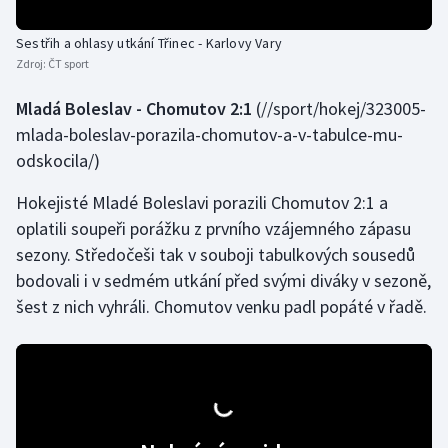
Olympijské hry
Sestřih a ohlasy utkání Třinec - Karlovy Vary
Zdroj:
ČT sport
Parasport
Mladá Boleslav - Chomutov 2:1
(//sport/hokej/323005-
Plavání
mlada-boleslav-porazila-chomutov-a-v-tabulce-mu-
odskocila/)
Plážový volejbal
Hokejisté Mladé Boleslavi porazili Chomutov 2:1 a
Ragby
oplatili soupeři porážku z prvního vzájemného zápasu
sezony. Středočeši tak v souboji tabulkových sousedů
Rychlobruslení
bodovali i v sedmém utkání před svými diváky v sezoně,
šest z nich vyhráli. Chomutov venku padl popáté v řadě.
Rychlostní kanoistika
Short track
Sportovní střelba