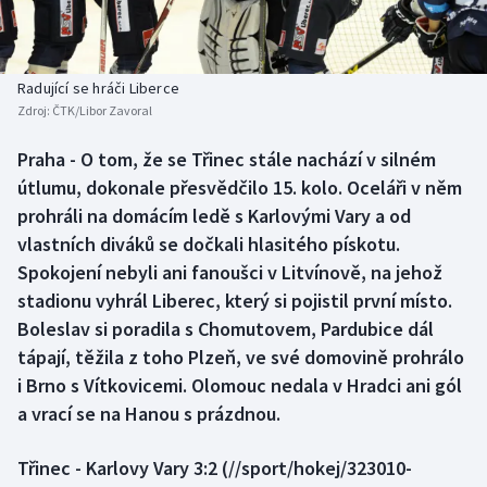
Baseball a softbal
Soutěže
Basketbal
Historické návraty
Radující se hráči Liberce
Zdroj:
ČTK/Libor Zavoral
Biatlon
Aplikace ČT sport
Praha - O tom, že se Třinec stále nachází v silném
Boby a skeleton
AZ kvíz
útlumu, dokonale přesvědčilo 15. kolo. Oceláři v něm
prohráli na domácím ledě s Karlovými Vary a od
Box
vlastních diváků se dočkali hlasitého pískotu.
Spokojení nebyli ani fanoušci v Litvínově, na jehož
Curling
stadionu vyhrál Liberec, který si pojistil první místo.
Boleslav si poradila s Chomutovem, Pardubice dál
Dostihy
tápají, těžila z toho Plzeň, ve své domovině prohrálo
Florbal
i Brno s Vítkovicemi. Olomouc nedala v Hradci ani gól
a vrací se na Hanou s prázdnou.
Futsal
Třinec - Karlovy Vary 3:2
(//sport/hokej/323010-
Golf