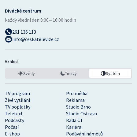
Divácké centrum
každý všední den:
8:00—16:00 hodin
261 136 113
info@ceskatelevize.cz
Vzhled
Světlý
Tmavý
Systém
TV program
Pro média
Živé vysílání
Reklama
TV poplatky
Studio Brno
Teletext
Studio Ostrava
Podcasty
Rada ČT
Počasí
Kariéra
E-shop
Podávání námětů