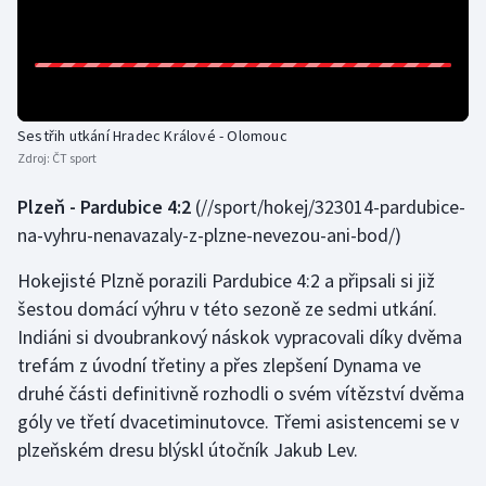
Sestřih utkání Hradec Králové - Olomouc
Zdroj:
ČT sport
Plzeň - Pardubice 4:2
(//sport/hokej/323014-pardubice-
na-vyhru-nenavazaly-z-plzne-nevezou-ani-bod/)
Hokejisté Plzně porazili Pardubice 4:2 a připsali si již
šestou domácí výhru v této sezoně ze sedmi utkání.
Indiáni si dvoubrankový náskok vypracovali díky dvěma
trefám z úvodní třetiny a přes zlepšení Dynama ve
druhé části definitivně rozhodli o svém vítězství dvěma
góly ve třetí dvacetiminutovce. Třemi asistencemi se v
plzeňském dresu blýskl útočník Jakub Lev.