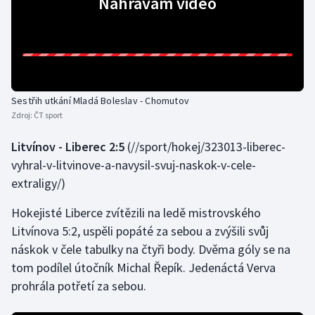
Nahrávám video
Stolní tenis
Triatlon
Veslování
Sestřih utkání Mladá Boleslav - Chomutov
Vodní slalom
Zdroj:
ČT sport
Volejbal
Litvínov - Liberec 2:5
(//sport/hokej/323013-liberec-
vyhral-v-litvinove-a-navysil-svuj-naskok-v-cele-
Ostatní
extraligy/)
Hokejisté Liberce zvítězili na ledě mistrovského
Litvínova 5:2, uspěli popáté za sebou a zvýšili svůj
náskok v čele tabulky na čtyři body. Dvěma góly se na
tom podílel útočník Michal Řepík. Jedenáctá Verva
prohrála potřetí za sebou.