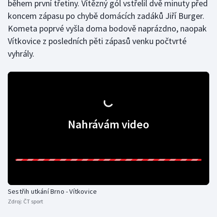
během první třetiny. Vítězný gól vstřelil dvě minuty před
koncem zápasu po chybě domácích zadáků Jiří Burger.
Kometa poprvé vyšla doma bodově naprázdno, naopak
Vítkovice z posledních pěti zápasů venku počtvrté
vyhrály.
Nahrávám video
Sestřih utkání Brno - Vítkovice
Zdroj:
ČT sport