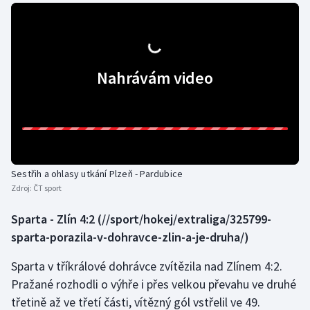
Nahrávám video
Sestřih a ohlasy utkání Plzeň - Pardubice
Zdroj:
ČT sport
Sparta - Zlín 4:2
(//sport/hokej/extraliga/325799-
sparta-porazila-v-dohravce-zlin-a-je-druha/)
Sparta v tříkrálové dohrávce zvítězila nad Zlínem 4:2.
Pražané rozhodli o výhře i přes velkou převahu ve druhé
třetině až ve třetí části, vítězný gól vstřelil ve 49.