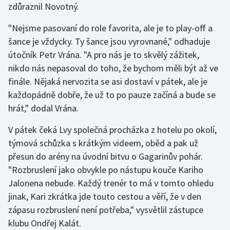
zdůraznil Novotný.
Stolní tenis
"Nejsme pasovaní do role favorita, ale je to play-off a
Triatlon
šance je vždycky. Ty šance jsou vyrovnané," odhaduje
útočník Petr Vrána. "A pro nás je to skvělý zážitek,
Veslování
nikdo nás nepasoval do toho, že bychom měli být až ve
finále. Nějaká nervozita se asi dostaví v pátek, ale je
Vodní slalom
každopádně dobře, že už to po pauze začíná a bude se
Volejbal
hrát," dodal Vrána.
V pátek čeká Lvy společná procházka z hotelu po okolí,
Ostatní
týmová schůzka s krátkým videem, oběd a pak už
přesun do arény na úvodní bitvu o Gagarinův pohár.
"Rozbruslení jako obvykle po nástupu kouče Kariho
Jalonena nebude. Každý trenér to má v tomto ohledu
jinak, Kari zkrátka jde touto cestou a věří, že v den
zápasu rozbruslení není potřeba," vysvětlil zástupce
klubu Ondřej Kalát.