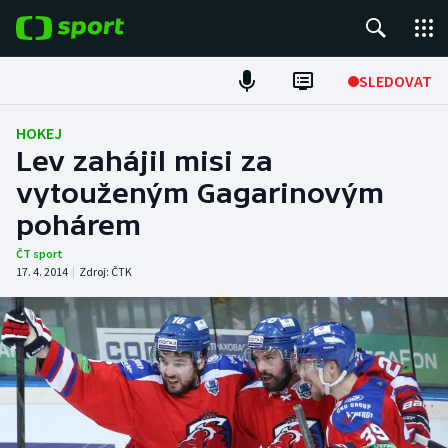
POPULÁRNÍ
SLEDOVAT
Fotbal
HOKEJ
Lev zahájil misi za
Hokej
vytouženým Gagarinovým
pohárem
Tenis
ČT sport
Atletika
17. 4. 2014
|
Zdroj:
ČTK
Cyklistika
DALŠÍ SPORTY
Americký fotbal
NEPŘEHLÉDNĚTE