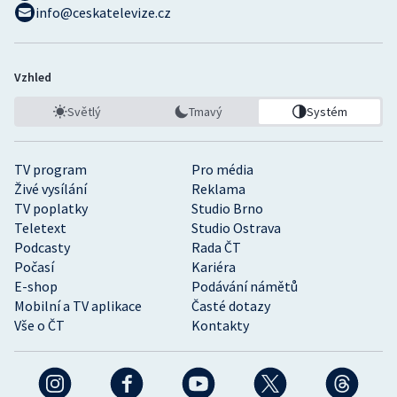
info@ceskatelevize.cz
Vzhled
Světlý
Tmavý
Systém
TV program
Pro média
Živé vysílání
Reklama
TV poplatky
Studio Brno
Teletext
Studio Ostrava
Podcasty
Rada ČT
Počasí
Kariéra
E-shop
Podávání námětů
Mobilní a TV aplikace
Časté dotazy
Vše o ČT
Kontakty