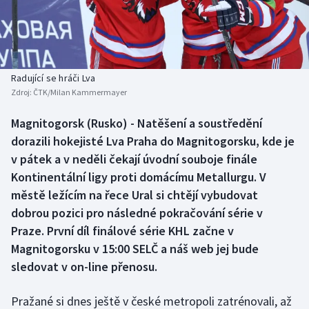
Baseball a softbal
Soutěže
Basketbal
Historické návraty
Biatlon
Aplikace ČT sport
Radující se hráči Lva
Zdroj:
ČTK/Milan Kammermayer
Boby a skeleton
AZ kvíz
Magnitogorsk (Rusko) - Natěšení a soustředění
dorazili hokejisté Lva Praha do Magnitogorsku, kde je
Box
v pátek a v neděli čekají úvodní souboje finále
Curling
Kontinentální ligy proti domácímu Metallurgu. V
městě ležícím na řece Ural si chtějí vybudovat
Dostihy
dobrou pozici pro následné pokračování série v
Praze. První díl finálové série KHL začne v
Florbal
Magnitogorsku v 15:00 SELČ a náš web jej bude
sledovat v on-line přenosu.
Futsal
Pražané si dnes ještě v české metropoli zatrénovali, až
Golf