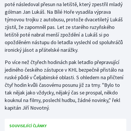
poté následoval přesun na letiště, který zpestřil mladý
gólman Jan Lukáš. Na Bílé Hoře vysadila výprava
Gymnastika
týmovou trojku z autobusu, protože dvacetiletý Lukáš
zjistil, že zapomněl pas. Let ze starého ruzyňského
Házená
letiště poté nabral menší zpoždění a Lukáš si po
Jezdectví
opožděném nástupu do letadla vyslechl od spoluhráčů
ironický jásot a přátelské narážky.
Judo
Po více než čtyřech hodinách pak letadlo přepravující
jediného českého zástupce v KHL bezpečně přistálo na
Krasobruslení
ruské půdě v Čeljabinské oblasti. S ohledem na přičtení
Lezení
čtyř hodin kvůli časovému posunu již za tmy. "Bylo to
tak nějak jako vždycky, nějaký čas se prospal, někdo
Lyže a snowboard
kouknul na filmy, poslechl hudbu, žádné novinky," řekl
kapitán Jiří Novotný.
Moderní pětiboj
Motorsport
SOUVISEJÍCÍ ČLÁNKY