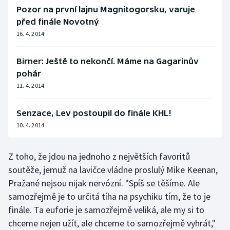
Pozor na první lajnu Magnitogorsku, varuje
Olympijské hry
před finále Novotný
16. 4. 2014
Parasport
Birner: Ještě to nekončí. Máme na Gagarinův
Plavání
pohár
11. 4. 2014
Plážový volejbal
Senzace, Lev postoupil do finále KHL!
Ragby
10. 4. 2014
Rychlobruslení
Z toho, že jdou na jednoho z největších favoritů
Rychlostní kanoistika
soutěže, jemuž na lavičce vládne proslulý Mike Keenan,
Pražané nejsou nijak nervózní. "Spíš se těšíme. Ale
Short track
samozřejmě je to určitá tíha na psychiku tím, že to je
finále. Ta euforie je samozřejmě veliká, ale my si to
Sportovní střelba
chceme nejen užít, ale chceme to samozřejmě vyhrát,"