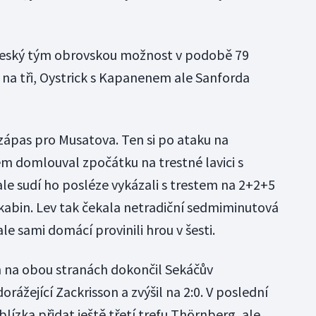
český tým obrovskou možnost v podobě 79
 na tři, Oystrick s Kapanenem ale Sanforda
 zápas pro Musatova. Ten si po ataku na
em domlouval zpočátku na trestné lavici s
e sudí ho posléze vykázali s trestem na 2+2+5
kabin. Lev tak čekala netradiční sedmiminutová
le sami domácí provinili hrou v šesti.
h na obou stranách dokončil Sekáčův
orážející Zackrisson a zvýšil na 2:0. V poslední
blízka přidat ještě třetí trefu Thörnberg, ale