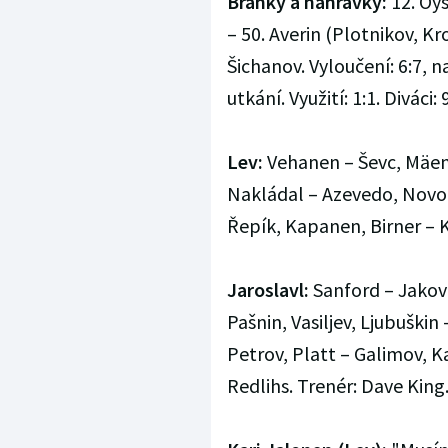
Branky a nahrávky:
12. Oys
– 50. Averin (Plotnikov, K
Šichanov. Vyloučení: 6:7, n
utkání. Využití: 1:1. Diváci: 
Lev:
Vehanen – Ševc, Mäen
Nakládal – Azevedo, Novot
Řepík, Kapanen, Birner – K
Jaroslavl:
Sanford – Jakovl
Pašnin, Vasiljev, Ljubuškin
Petrov, Platt – Galimov, K
Redlihs. Trenér: Dave King