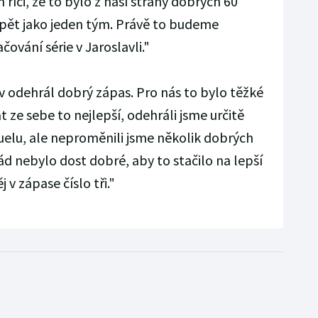
říci, že to bylo z naší strany dobrých 60
 opět jako jeden tým. Právě to budeme
ování série v Jaroslavli."
 odehrál dobrý zápas. Pro nás to bylo těžké
at ze sebe to nejlepší, odehráli jsme určitě
duelu, ale neproměnili jsme několik dobrých
řád nebylo dost dobré, aby to stačilo na lepší
 v zápase číslo tři."