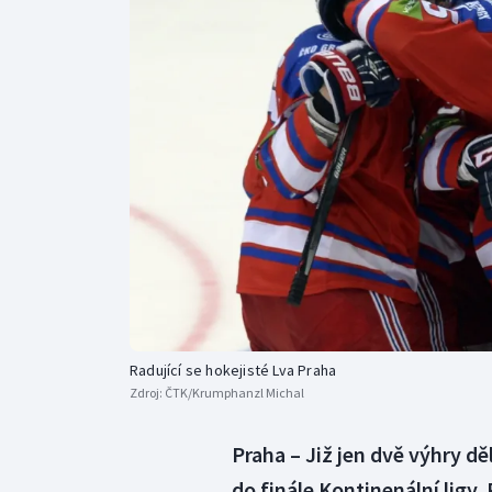
Curling
Dostihy
Florbal
Futsal
Golf
Gymnastika
Radující se hokejisté Lva Praha
Zdroj:
ČTK/Krumphanzl Michal
Praha – Již jen dvě výhry dě
do finále Kontinenální ligy.