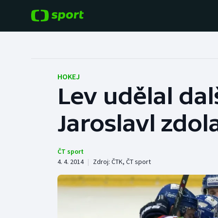
POPULÁRNÍ
DALŠÍ SPORTY
Fotbal
Americký fotbal
HOKEJ
Lev udělal dal
Hokej
Baseball a softbal
Jaroslavl zdo
Tenis
Basketbal
Atletika
Biatlon
ČT sport
4. 4. 2014
|
Zdroj:
ČTK
,
ČT sport
Cyklistika
Boby a skeleton
Box