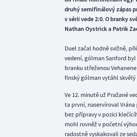
druhý semifinálový zápas pr
v sérii vede 2:0. O branky s
Nathan Oystrick a Patrik Zac
Duel začal hodně svižně, p
vedení, gólman Sanford byl 
branku střeženou Vehanene
finský gólman vytáhl skvěl
Ve 12. minutě už Pražané ved
ta první, naservíroval Vrána
bez přípravy v pozici klečící
mohl rovněž v početní výhod
radostně vyskakovali ze sed