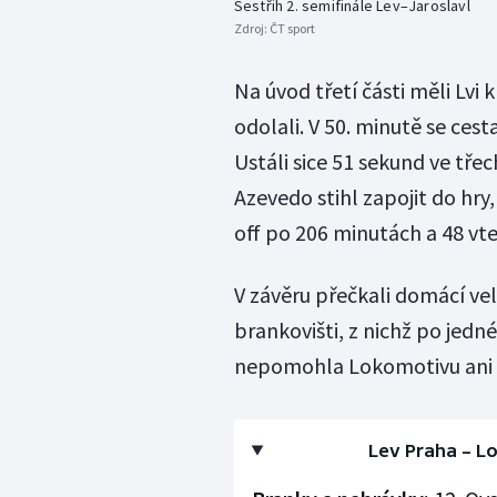
Sestřih 2. semifinále Lev–Jaroslavl
Zdroj:
ČT sport
Na úvod třetí části měli Lvi 
odolali. V 50. minutě se c
Ustáli sice 51 sekund ve třech
Azevedo stihl zapojit do hry,
off po 206 minutách a 48 vte
V závěru přečkali domácí ve
brankovišti, z nichž po jed
nepomohla Lokomotivu ani 
Lev Praha – Lok