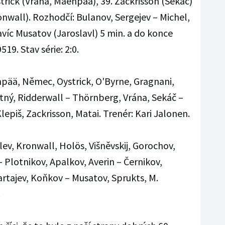
trick (Vrána, Mäenpää), 39. Zackrisson (Sekáč)
ronwall). Rozhodčí: Bulanov, Sergejev – Michel,
avíc Musatov (Jaroslavl) 5 min. a do konce
9519. Stav série: 2:0.
pää, Němec, Oystrick, O'Byrne, Gragnani,
ný, Ridderwall – Thörnberg, Vrána, Sekáč –
lepiš, Zackrisson, Matai. Trenér: Kari Jalonen.
ev, Kronwall, Holös, Višněvskij, Gorochov,
 – Plotnikov, Apalkov, Averin – Černikov,
artajev, Koňkov – Musatov, Sprukts, M.
.