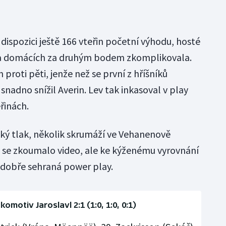
k dispozici ještě 166 vteřin početní výhodu, hosté
esta domácích za druhým bodem zkomplikovala.
 proti pěti, jenže než se první z hříšníků
 snadno snížil Averin. Lev tak inkasoval v play
řinách.
lký tlak, několik skrumáží ve Vehanenově
né se zkoumalo video, ale ke kýženému vyrovnání
dobře sehraná power play.
omotiv Jaroslavl 2:1 (1:0, 1:0, 0:1)