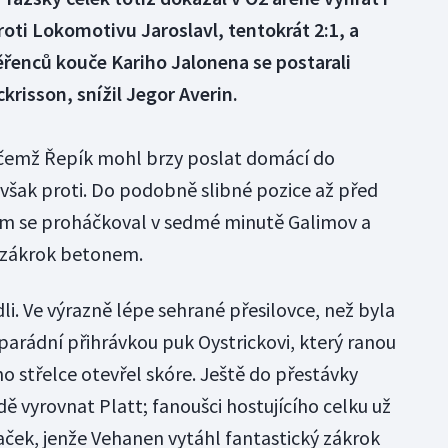
oti Lokomotivu Jaroslavl, tentokrát 2:1, a
věřenců kouče Kariho Jalonena se postarali
krisson, snížil Jegor Averin.
řičemž Řepík mohl brzy poslat domácí do
však proti. Do podobně slibné pozice až před
m se proháčkoval v sedmé minutě Galimov a
ý zákrok betonem.
li. Ve výrazně lépe sehrané přesilovce, než byla
 parádní přihrávkou puk Oystrickovi, který ranou
ho střelce otevřel skóre. Ještě do přestávky
ě vyrovnat Platt; fanoušci hostujícího celku už
aček, jenže Vehanen vytáhl fantastický zákrok