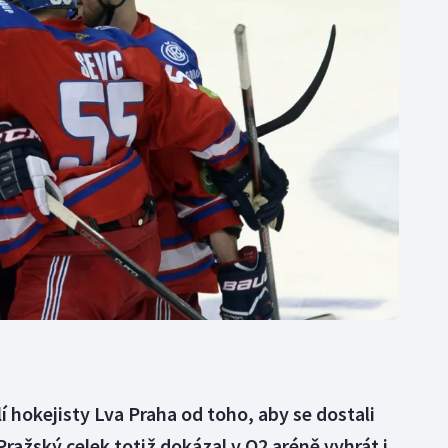
Moderní pětiboj
Triatlon
Motorsport
Veslování
Olympijské hry
Vodní slalom
Parasport
Volejbal
Plavání
Ostatní
Plážový volejbal
lí hokejisty Lva Praha od toho, aby se dostali
 Pražský celek totiž dokázal v O2 aréně vyhrát i