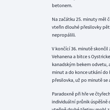
betonem.
Na začátku 25. minuty měl 
vteřin dlouhé přesilovky pět
nepropálili.
V končící 36. minutě skončil
Vehanena a bitce s Oystrick
kanadským bekem odvetu, al
minut a do konce utkání do 
přesilovka, už po minutě se a
Paradoxně při hře ve čtyřec
individuální průnik úspěšně d
vteřině druhé třetiny mohl z