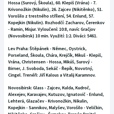
Hossa (Surový, Škoula), 60. Klepiš (Vrána) - 7.
Krivonožkin (Nikulin), 26. Zajcev (Nikitěnko), 51.
Vorošilo z trestného střílení, 54. Enlund, 57.
Kopejkin (Nikulin). Rozhodčí: Zacharov, Čerenkov
- Ramin, Misjur. Vyloučení: 10:8, navíc Gračjov
(Novosibirsk) 10 min. Využití: 1:2. Diváci: 5461.
Lev Praha:
Štěpánek - Němec, Oystrick,
Porseland, Škoula, Chára, Krejčík, Mikuš - Klepiš,
Vrána, Christensen - Hossa, Mikúš, Surový -
Birner, J. Svoboda, Sekáč - Řepík, Novotný,
Cingel. Trenéři: Jiří Kalous a Vitalij Karamnov.
Novosibirsk:
Glass - Zajcev, Kulda, Kudroč,
Alexejev, Karavajev, Kutuzov, Ignatovič - Enlund,
Lehterä, Glazačev - Krivonožkin, Nikulin,
Kopejkin - Sannikov, Malyšev, Vorošilo - Veličkin,