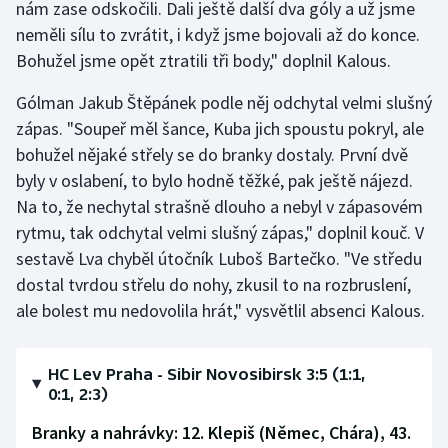
nám zase odskočili. Dali ještě další dva góly a už jsme
Stolní tenis
neměli sílu to zvrátit, i když jsme bojovali až do konce.
Bohužel jsme opět ztratili tři body," doplnil Kalous.
Triatlon
Gólman Jakub Štěpánek podle něj odchytal velmi slušný
Veslování
zápas. "Soupeř měl šance, Kuba jich spoustu pokryl, ale
bohužel nějaké střely se do branky dostaly. První dvě
Vodní slalom
byly v oslabení, to bylo hodně těžké, pak ještě nájezd.
Na to, že nechytal strašně dlouho a nebyl v zápasovém
Volejbal
rytmu, tak odchytal velmi slušný zápas," doplnil kouč. V
Ostatní
sestavě Lva chyběl útočník Luboš Bartečko. "Ve středu
dostal tvrdou střelu do nohy, zkusil to na rozbruslení,
ale bolest mu nedovolila hrát," vysvětlil absenci Kalous.
HC Lev Praha - Sibir Novosibirsk 3:5 (1:1,
0:1, 2:3)
Branky a nahrávky: 12. Klepiš (Němec, Chára), 43.