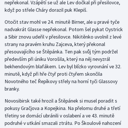
nepřekonal. Vzápětí se už ale Lev dočkal při přesilovce,
když po střele Cháry dorazil puk Klepiš.
Gymnastika
Otočit stav mohl ve 24. minutě Birner, ale u pravé tyče
Házená
nadvakrát Glasse nepřekonal. Potom šel pykat Oystrick
a Sibir znovu udeřil v přesilovce. Nikitěnko uvolnil z levé
Jezdectví
strany na pravém kruhu Zajceva, který překonal
přesouvajícího se Štěpánka. Ten pak svůj tým podržel
Judo
především při úniku Vorošila, který na něj nevyzrál
bekhendovým blafákem. Lev byl blízko vyrovnání ve 32.
Krasobruslení
minutě, když při hře čtyř proti čtyřem skončila
Novotného teč Řepíkovy střely na horní tyči Glassovy
Lezení
branky.
Lyže a snowboard
Novosibirsk také hrozil a Štěpánek si musel poradit s
pokusy Gračjova a Kopejkina. Na přelomu druhé a třetí
Moderní pětiboj
třetiny se domácí ubránili v oslabení a ve 43. minutě
podruhé v utkání smazali ztrátu. Po Škoulově nahození
Motorsport