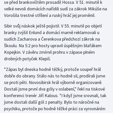
se před brankovištěm prosadil Hossa. V 51. minutě k
Olympijské hry
velké nevoli domácích nařídili sudí za zákrok Mikúše na
Vorošila trestné střílení a ruský hráč jej proměnil.
Parasport
Sibir svůj náskok ještě pojistil. V 55. minutě po objetí
Plavání
branky zvýšil Enlund a domácí marně reklamovali u
sudích Zacharova a Čerenkova předchozí zákrok na
Plážový volejbal
Škoulu. Na 5:2 pro hosty upravil úspěšným blafákem
Kopejkin. V závěru zmírnil prohru v zápase plném
Ragby
drobných potyček Klepiš.
Rychlobruslení
"Zápas byl dneska hodně těžký, protože soupeř hrál
dobře do obrany. Stálo nás to hodně sil, prodírali jsme
Rychlostní kanoistika
se proti pěti. Novosibirsk hrál výborně organizovaně.
Dostali jsme první dva góly v oslabení," řekl na tiskové
Short track
konferenci trenér Jiří Kalous. "I když jsme srovnali, tak
jsme dostali další gól z penalty. Bylo to náročné na
Sportovní střelba
psychiku, protože po hodně těžké práci za vyrovnáním