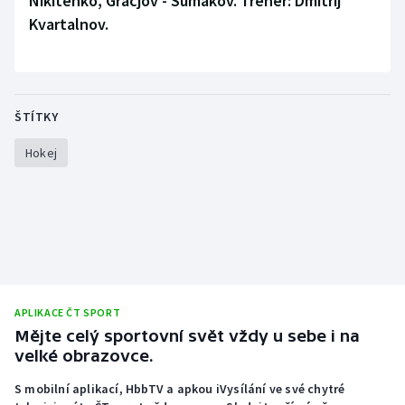
Nikitěnko, Gračjov - Šumakov. Trenér: Dmitrij
Kvartalnov.
ŠTÍTKY
Hokej
APLIKACE ČT SPORT
Mějte celý sportovní svět vždy u sebe i na
velké obrazovce.
S mobilní aplikací, HbbTV a apkou iVysílání ve své chytré