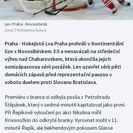
Baseball a softbal
Soutěže
Basketbal
Historické návraty
Lev Praha - Novosibirsk
Zdroj:
ČTK/Kateřina Šulová
Biatlon
Aplikace ČT sport
Praha - Hokejisté Lva Praha prohráli v Kontinentální
Boby a skeleton
AZ kvíz
lize s Novosibirskem 3:5 a nenavázali na středeční
výhru nad Chabarovskem, která ukončila jejich
Box
osmizápasovou sérii porážek. Lev uzavřel sérii pěti
domácích zápasů před reprezentační pauzou v
Curling
sobotu duelem proti Slovanu Bratislava.
Dostihy
Premiéru v brance si odbyla posila z Petrohradu
Florbal
Štěpánek, který v sedmé minutě kapituloval jako první.
Při Řepíkově vyloučení po akci Nikulina mířil
Futsal
Krivonožkin do odkryté branky. Vyrovnat mohl v 11.
minutě Řepík, ale bekhendovým pokusem Glasse
Golf