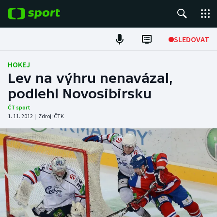
POPULÁRNÍ
SLEDOVAT
Fotbal
HOKEJ
Lev na výhru nenavázal,
Hokej
podlehl Novosibirsku
Tenis
ČT sport
1. 11. 2012
|
Zdroj:
ČTK
Atletika
Cyklistika
DALŠÍ SPORTY
Americký fotbal
NEPŘEHLÉDNĚTE