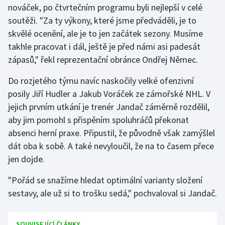
nováček, po čtvrtečním programu byli nejlepší v celé
soutěži. "Za ty výkony, které jsme předváděli, je to
Futsal
skvělé ocenění, ale je to jen začátek sezony. Musíme
takhle pracovat i dál, ještě je před námi asi padesát
Golf
zápasů," řekl reprezentační obránce Ondřej Němec.
Gymnastika
Do rozjetého týmu navíc naskočily velké ofenzivní
posily Jiří Hudler a Jakub Voráček ze zámořské NHL. V
Házená
jejich prvním utkání je trenér Jandač záměrně rozdělil,
aby jim pomohl s přispěním spoluhráčů překonat
Jezdectví
absenci herní praxe. Připustil, že původně však zamýšlel
Judo
dát oba k sobě. A také nevyloučil, že na to časem přece
jen dojde.
Krasobruslení
"Pořád se snažíme hledat optimální varianty složení
Lezení
sestavy, ale už si to trošku sedá," pochvaloval si Jandač.
Lyže a snowboard
SOUVISEJÍCÍ ČLÁNKY