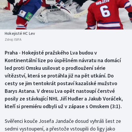
Atletika
Soutěže
Baseball a softbal
Historické návraty
Basketbal
Aplikace ČT sport
Hokejisté HC Lev
Zdroj:
ISIFA
Biatlon
AZ kvíz
Praha - Hokejisté pražského Lva budou v
Kontinentální lize po úspěšném návratu na domácí
Boby a skeleton
led proti Omsku usilovat o prodloužení série
Box
vítězství, která se protáhla již na pět utkání. Do
cesty se jim tentokrát postaví kazašské mužstvo
Curling
Barys Astana. V dresu Lva opět nastoupí čerstvé
posily ze stávkující NHL Jiří Hudler a Jakub Voráček,
Cyklistika
kteří si premiéru odbyli už v zápase s Omskem (3:1).
Dostihy
Svěřenci kouče Josefa Jandače dosud vyhráli šest ze
sedmi vystoupení, a přestože vstoupili do ligy jako
Florbal