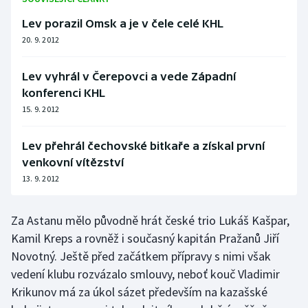
Moderní pětiboj
Lev porazil Omsk a je v čele celé KHL
20. 9. 2012
Motorsport
Lev vyhrál v Čerepovci a vede Západní
Olympijské hry
konferenci KHL
15. 9. 2012
Parasport
Lev přehrál čechovské bitkaře a získal první
Plavání
venkovní vítězství
13. 9. 2012
Plážový volejbal
Ragby
Za Astanu mělo původně hrát české trio Lukáš Kašpar,
Kamil Kreps a rovněž i současný kapitán Pražanů Jiří
Rychlobruslení
Novotný. Ještě před začátkem přípravy s nimi však
vedení klubu rozvázalo smlouvy, neboť kouč Vladimir
Rychlostní kanoistika
Krikunov má za úkol sázet především na kazašské