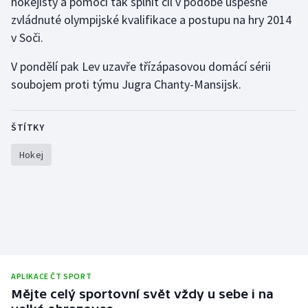
hokejisty a pomoci tak splnit cíl v podobě úspěšně
Short track
zvládnuté olympijské kvalifikace a postupu na hry 2014
v Soči.
Sportovní střelba
V pondělí pak Lev uzavře třízápasovou domácí sérii
Stolní tenis
soubojem proti týmu Jugra Chanty-Mansijsk.
Triatlon
ŠTÍTKY
Veslování
Hokej
Vodní slalom
Volejbal
Ostatní
APLIKACE ČT SPORT
Mějte celý sportovní svět vždy u sebe i na