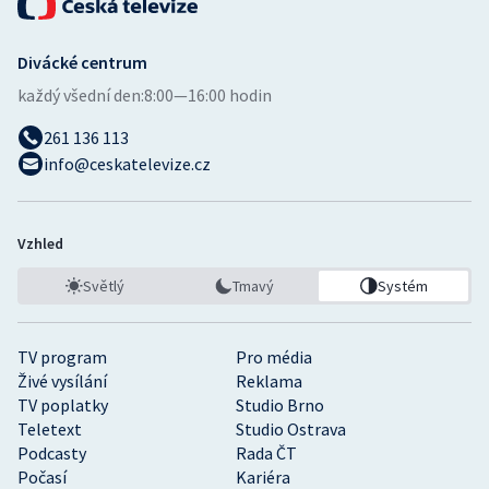
Divácké centrum
každý všední den:
8:00—16:00 hodin
261 136 113
info@ceskatelevize.cz
Vzhled
Světlý
Tmavý
Systém
TV program
Pro média
Živé vysílání
Reklama
TV poplatky
Studio Brno
Teletext
Studio Ostrava
Podcasty
Rada ČT
Počasí
Kariéra