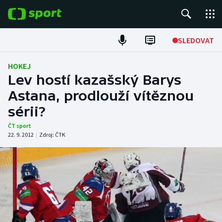
POPULÁRNÍ
SLEDOVAT
ME v atletice
HOKEJ
Lev hostí kazašský Barys
ME v plavání
Astana, prodlouží vítěznou
sérii?
Fotbal
ČT sport
Hokej
22. 9. 2012
|
Zdroj:
ČTK
Tenis
DALŠÍ SPORTY
Americký fotbal
NEPŘEHLÉDNĚTE