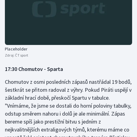
Stolní tenis
Triatlon
Veslování
Vodní slalom
Placeholder
Zdroj:
ČT sport
Volejbal
17:30 Chomutov - Sparta
Ostatní
Chomutov z osmi posledních zápasů nastřádal 19 bodů,
šestkrát se přitom radoval z výhry. Pokud Piráti uspějí v
základní hrací době, přeskočí Spartu v tabulce.
"Vnímáme, že jsme se dostali do horní poloviny tabulky,
odstup směrem nahoru i dolů je ale minimální. Zápas
bereme spíš jako prestižní bitvu s jedním z
nejkvalitnějších extraligových týmů, kterému máme co