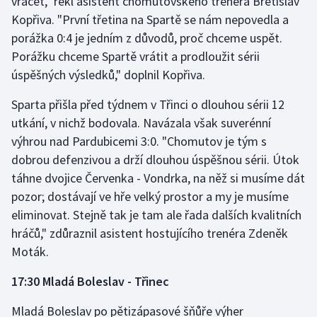
vracet," řekl asistent chomutovského trenéra Břetislav
Kopřiva. "První třetina na Spartě se nám nepovedla a
porážka 0:4 je jedním z důvodů, proč chceme uspět.
Porážku chceme Spartě vrátit a prodloužit sérii
úspěšných výsledků," doplnil Kopřiva.
Sparta přišla před týdnem v Třinci o dlouhou sérii 12
utkání, v nichž bodovala. Navázala však suverénní
výhrou nad Pardubicemi 3:0. "Chomutov je tým s
dobrou defenzivou a drží dlouhou úspěšnou sérii. Útok
táhne dvojice Červenka - Vondrka, na něž si musíme dát
pozor; dostávají ve hře velký prostor a my je musíme
eliminovat. Stejně tak je tam ale řada dalších kvalitních
hráčů," zdůraznil asistent hostujícího trenéra Zdeněk
Moták.
17:30 Mladá Boleslav - Třinec
Mladá Boleslav po pětizápasové šňůře výher