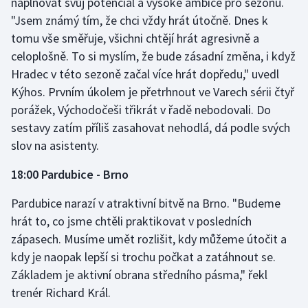
naplňovat svůj potenciál a vysoké ambice pro sezonu.
"Jsem známý tím, že chci vždy hrát útočně. Dnes k
tomu vše směřuje, všichni chtějí hrát agresivně a
celoplošně. To si myslím, že bude zásadní změna, i když
Hradec v této sezoně začal více hrát dopředu," uvedl
Kýhos. Prvním úkolem je přetrhnout ve Varech sérii čtyř
porážek, Východočeši třikrát v řadě nebodovali. Do
sestavy zatím příliš zasahovat nehodlá, dá podle svých
slov na asistenty.
18:00 Pardubice - Brno
Pardubice narazí v atraktivní bitvě na Brno. "Budeme
hrát to, co jsme chtěli praktikovat v posledních
zápasech. Musíme umět rozlišit, kdy můžeme útočit a
kdy je naopak lepší si trochu počkat a zatáhnout se.
Základem je aktivní obrana středního pásma," řekl
trenér Richard Král.