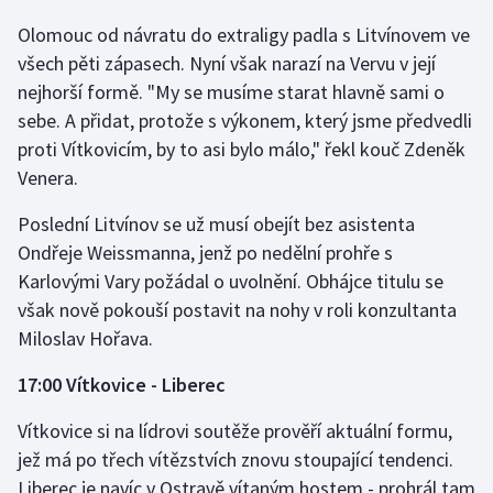
Olomouc od návratu do extraligy padla s Litvínovem ve
Gymnastika
všech pěti zápasech. Nyní však narazí na Vervu v její
nejhorší formě. "My se musíme starat hlavně sami o
Házená
sebe. A přidat, protože s výkonem, který jsme předvedli
proti Vítkovicím, by to asi bylo málo," řekl kouč Zdeněk
Jezdectví
Venera.
Judo
Poslední Litvínov se už musí obejít bez asistenta
Ondřeje Weissmanna, jenž po nedělní prohře s
Krasobruslení
Karlovými Vary požádal o uvolnění. Obhájce titulu se
však nově pokouší postavit na nohy v roli konzultanta
Lezení
Miloslav Hořava.
Lyže a snowboard
17:00 Vítkovice - Liberec
Moderní pětiboj
Vítkovice si na lídrovi soutěže prověří aktuální formu,
jež má po třech vítězstvích znovu stoupající tendenci.
Motorsport
Liberec je navíc v Ostravě vítaným hostem - prohrál tam