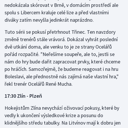
nedokázala skórovat v Brně, v domácím prostředí ale
spolu s Libercem kraluje celé lize a před vlastními
diváky zatím nevyšla jedinkrát naprázdno.
Tuto sérii se pokusí přetrhnout Třinec. Ten navzdory
změně trenérů stále vrávorá. Dokázal vyhrát poslední
dvě utkání doma, ale venku to je ze strany Ocelářů
pořád rozpačité. "Neřešíme soupeře, ale to, jestli se
nám do hry bude dařit zapracovat prvky, které chceme
po hráčích. Samozřejmě, že budeme reagovat i na hru
Boleslavi, ale přednostně nás zajímá naše vlastní hra,"
řekl trenér Ocelářů René Mucha.
17:30 Zlín - Plzeň
Hokejistům Zlína nevychází oživovací pokusy, které by
vedly k ukončení výsledkové krize a posunu do
klidnějšího středu tabulky. Na Litvínov mají k dobru jen