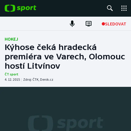
POPULÁRNÍ
SLEDOVAT
Fotbal
HOKEJ
Kýhose čeká hradecká
Hokej
premiéra ve Varech, Olomouc
hostí Litvínov
Tenis
ČT sport
Atletika
4. 12. 2015
|
Zdroj:
ČTK
,
Denik.cz
Cyklistika
DALŠÍ SPORTY
Americký fotbal
NEPŘEHLÉDNĚTE