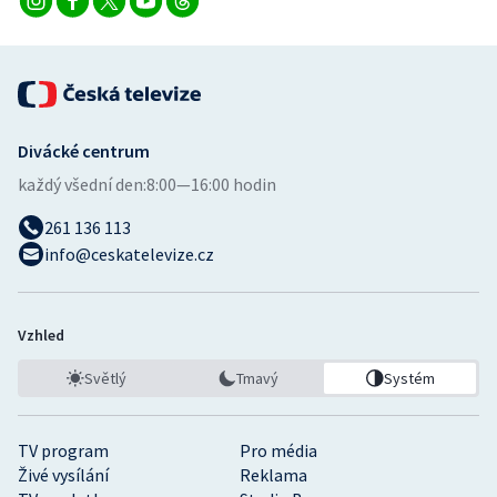
Divácké centrum
každý všední den:
8:00—16:00 hodin
261 136 113
info@ceskatelevize.cz
Vzhled
Světlý
Tmavý
Systém
TV program
Pro média
Živé vysílání
Reklama