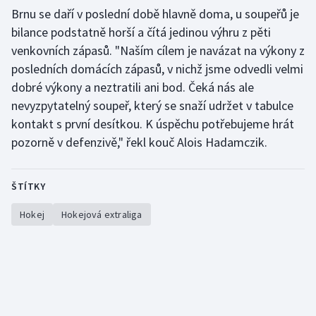
Brnu se daří v poslední době hlavně doma, u soupeřů je
bilance podstatně horší a čítá jedinou výhru z pěti
venkovních zápasů. "Naším cílem je navázat na výkony z
posledních domácích zápasů, v nichž jsme odvedli velmi
dobré výkony a neztratili ani bod. Čeká nás ale
nevyzpytatelný soupeř, který se snaží udržet v tabulce
kontakt s první desítkou. K úspěchu potřebujeme hrát
pozorně v defenzivě," řekl kouč Alois Hadamczik.
ŠTÍTKY
Hokej
Hokejová extraliga