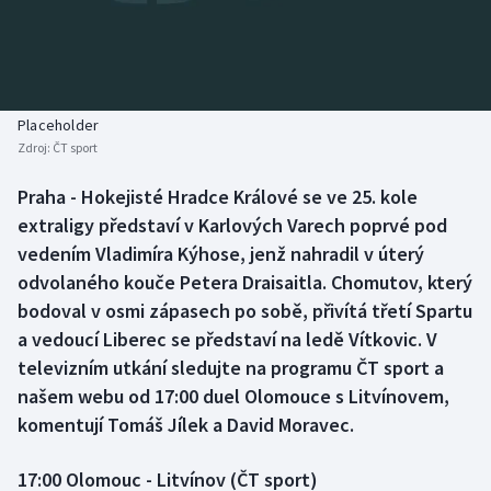
Baseball a softbal
Soutěže
Basketbal
Historické návraty
Biatlon
Aplikace ČT sport
Placeholder
Zdroj:
ČT sport
Boby a skeleton
AZ kvíz
Praha - Hokejisté Hradce Králové se ve 25. kole
extraligy představí v Karlových Varech poprvé pod
Box
vedením Vladimíra Kýhose, jenž nahradil v úterý
Curling
odvolaného kouče Petera Draisaitla. Chomutov, který
bodoval v osmi zápasech po sobě, přivítá třetí Spartu
Dostihy
a vedoucí Liberec se představí na ledě Vítkovic. V
televizním utkání sledujte na programu ČT sport a
Florbal
našem webu od 17:00 duel Olomouce s Litvínovem,
komentují Tomáš Jílek a David Moravec.
Futsal
17:00 Olomouc - Litvínov (ČT sport)
Golf