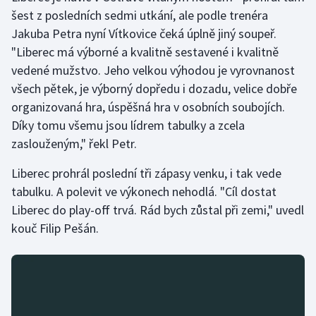
šest z posledních sedmi utkání, ale podle trenéra
Olympijské hry
Jakuba Petra nyní Vítkovice čeká úplně jiný soupeř.
"Liberec má výborné a kvalitně sestavené i kvalitně
Parasport
vedené mužstvo. Jeho velkou výhodou je vyrovnanost
všech pětek, je výborný dopředu i dozadu, velice dobře
Plavání
organizovaná hra, úspěšná hra v osobních soubojích.
Plážový volejbal
Díky tomu všemu jsou lídrem tabulky a zcela
zaslouženým," řekl Petr.
Ragby
Liberec prohrál poslední tři zápasy venku, i tak vede
tabulku. A polevit ve výkonech nehodlá. "Cíl dostat
Rychlobruslení
Liberec do play-off trvá. Rád bych zůstal při zemi," uvedl
Rychlostní kanoistika
kouč Filip Pešán.
Short track
Sportovní střelba