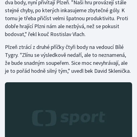
dva body, nyní přivítají Plzeň. "Naši hru provázejí stále
stejné chyby, po kterých inkasujeme zbytečné góly. K
tomu je třeba přičíst velmi špatnou produktivitu. Proti
dobře hrající Plzni nám ale nezbývá, než se pokusit
bodovat," řekl kouč Rostislav Vlach.
Plzeň ztrácí z druhé příčky čtyři body na vedoucí Bílé
Tygry. "Zlínu se výsledkově nedaří, ale to neznamená,
že bude snadným soupeřem. Sice moc nevyhrávají, ale
je to pořád hodně silný tým," uvedl bek David Sklenička.