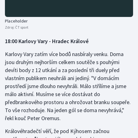
Placeholder
Zdroj:
ČT sport
18:00 Karlovy Vary - Hradec Králové
Karlovy Vary zatím více bodů nasbíraly venku. Doma
jsou druhým nejhorším celkem soutěže s pouhými
devíti body z 12 utkání a za poslední tři duely před
vlastním publikem neuhráli ani jediný. "V domácím
prostředí jsme dlouho nevyhráli. Málo střílíme a jsme
málo aktivní. Musíme se více dostávat do
předbrankového prostoru a ohrožovat branku soupeře.
To vše rozhoduje. Na jeden gól se doma nevyhrává,"
řekl kouč Peter Oremus.
Královéhradečtí věří, že pod Kýhosem začnou