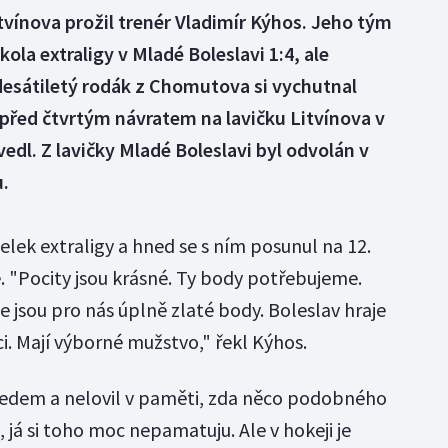
itvínova prožil trenér Vladimír Kýhos. Jeho tým
kola extraligy v Mladé Boleslavi 1:4, ale
edesátiletý rodák z Chomutova si vychutnal
 před čtvrtým návratem na lavičku Litvínova v
edl. Z lavičky Mladé Boleslavi byl odvolán v
u.
lek extraligy a hned se s ním posunul na 12.
. "Pocity jsou krásné. Ty body potřebujeme.
 jsou pro nás úplně zlaté body. Boleslav hraje
i. Mají výborné mužstvo," řekl Kýhos.
ledem a nelovil v paměti, zda něco podobného
 já si toho moc nepamatuju. Ale v hokeji je