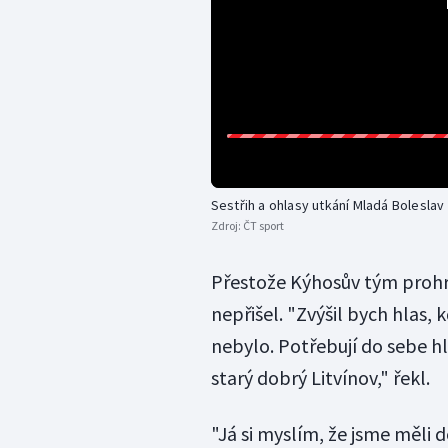
Sestřih a ohlasy utkání Mladá Boleslav 
Zdroj:
ČT sport
Přestože Kýhosův tým prohrá
nepřišel. "Zvýšil bych hlas, 
nebylo. Potřebují do sebe h
starý dobrý Litvínov," řekl.
"Já si myslím, že jsme měli d