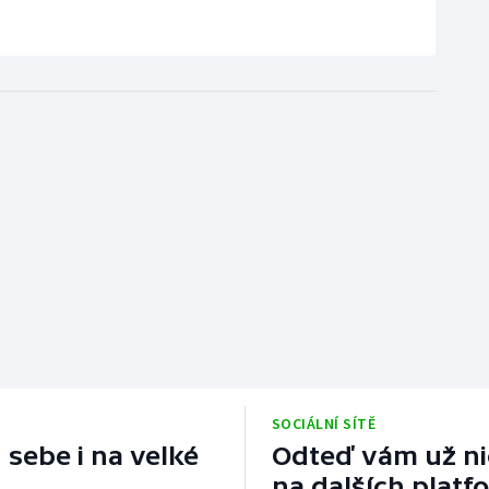
SOCIÁLNÍ SÍTĚ
 sebe i na velké
Odteď vám už nic
na dalších platf