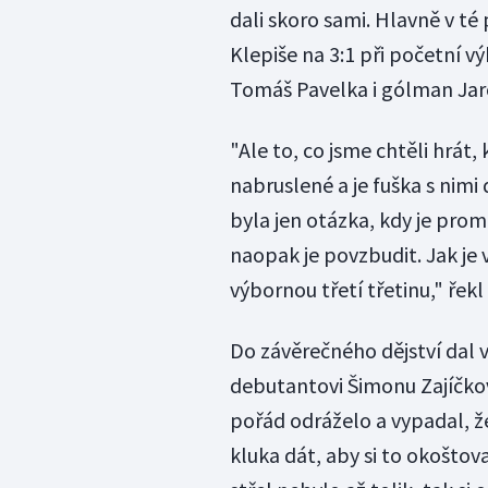
dali skoro sami. Hlavně v t
Klepiše na 3:1 při početní v
Tomáš Pavelka i gólman Jar
"Ale to, co jsme chtěli hrát, 
nabruslené a je fuška s nimi 
byla jen otázka, kdy je pro
naopak je povzbudit. Jak je 
výbornou třetí třetinu," řekl
Do závěrečného dějství dal 
debutantovi Šimonu Zajíčko
pořád odráželo a vypadal, že
kluka dát, aby si to okoštova