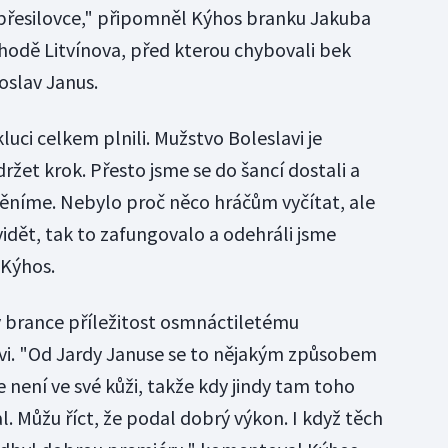
é přesilovce," připomněl Kýhos branku Jakuba
ýhodě Litvínova, před kterou chybovali bek
oslav Janus.
kluci celkem plnili. Mužstvo Boleslavi je
držet krok. Přesto jsme se do šancí dostali a
měníme. Nebylo proč něco hráčům vyčítat, ale
vidět, tak to zafungovalo a odehráli jsme
 Kýhos.
v brance příležitost osmnáctiletému
vi. "Od Jardy Januse se to nějakým způsobem
 není ve své kůži, takže kdy jindy tam toho
l. Můžu říct, že podal dobrý výkon. I když těch