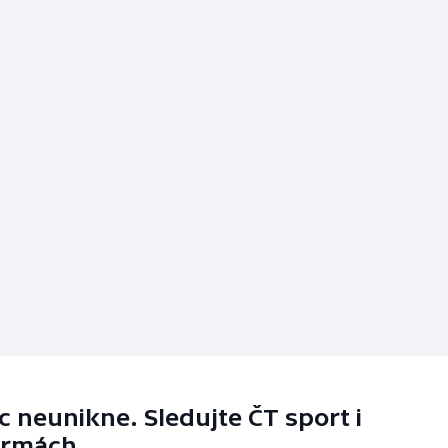
 neunikne. Sledujte ČT sport i
ormách.