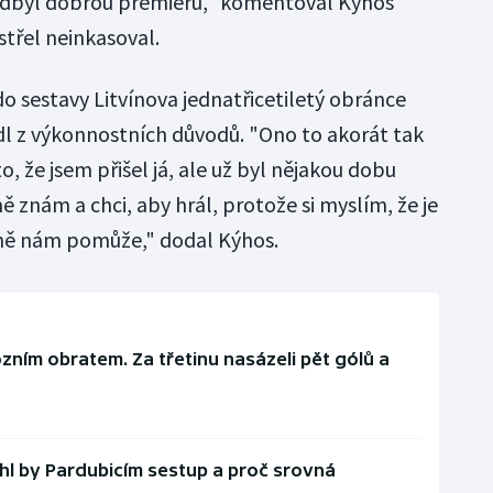
si odbyl dobrou premiéru," komentoval Kýhos
 střel neinkasoval.
 do sestavy Litvínova jednatřicetiletý obránce
adl z výkonnostních důvodů. "Ono to akorát tak
o, že jsem přišel já, ale už byl nějakou dobu
 znám a chci, aby hrál, protože si myslím, že je
ně nám pomůže," dodal Kýhos.
zním obratem. Za třetinu nasázeli pět gólů a
l by Pardubicím sestup a proč srovná