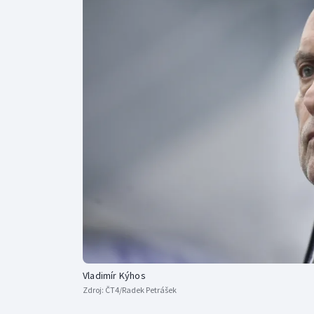
Curling
Dostihy
Florbal
Futsal
Golf
Gymnastika
Vladimír Kýhos
Zdroj:
ČT4/Radek Petrášek