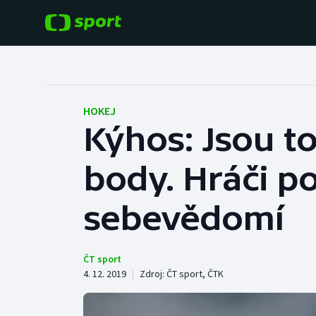
POPULÁRNÍ
DALŠÍ SPORTY
Fotbal
Americký fotbal
HOKEJ
Kýhos: Jsou to
Hokej
Baseball a softbal
body. Hráči po
Tenis
Basketbal
Atletika
sebevědomí
Biatlon
Cyklistika
Boby a skeleton
ČT sport
4. 12. 2019
|
Zdroj:
ČT sport
,
ČTK
Box