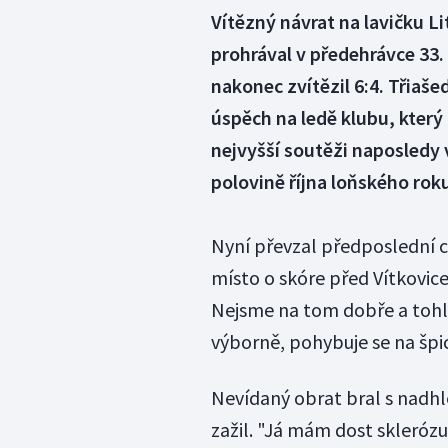
Vítězný návrat na lavičku L
prohrával v předehrávce 33. 
nakonec zvítězil 6:4. Třiaš
úspěch na ledě klubu, který
nejvyšší soutěži naposledy v
polovině října loňského rok
Nyní převzal předposlední ce
místo o skóre před Vítkovice
Nejsme na tom dobře a tohle
výborně, pohybuje se na špic
Nevídaný obrat bral s nadh
zažil. "Já mám dost sklerózu,