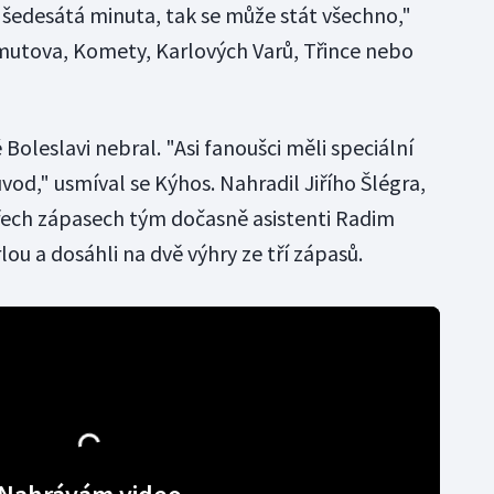
šedesátá minuta, tak se může stát všechno,"
mutova, Komety, Karlových Varů, Třince nebo
Boleslavi nebral. "Asi fanoušci měli speciální
vod," usmíval se Kýhos. Nahradil Jiřího Šlégra,
 třech zápasech tým dočasně asistenti Radim
ou a dosáhli na dvě výhry ze tří zápasů.