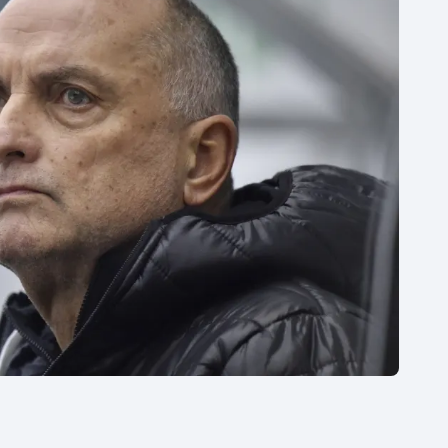
Moderní pětiboj
Triatlon
Motorsport
Veslování
Olympijské hry
Vodní slalom
Parasport
Volejbal
Plavání
Ostatní
Plážový volejbal