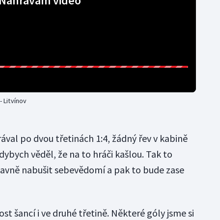
Nahrávám video
- Litvínov
val po dvou třetinách 1:4, žádný řev v kabině
kdybych věděl, že na to hráči kašlou. Tak to
lavně nabušit sebevědomí a pak to bude zase
ost šancí i ve druhé třetině. Některé góly jsme si