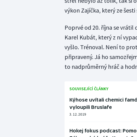
střel nebylo až tolik, tak 
výkon Zajíčka, který ze šesti
Poprvé od 20. října se vrátil
Karel Kubát, který z ní vyp
vyšlo. Trénoval. Není to prot
připravený. Já ho samozřejmě
to nadprůměrný hráč a hod
SOUVISEJÍCÍ ČLÁNKY
Kýhose uvítali chemici famó
vyloupili Bruslaře
3. 12. 2019
Hokej fokus podcast: Pomoh