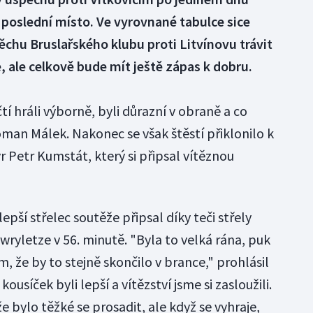
 poslední místo. Ve vyrovnané tabulce sice
chu Bruslařského klubu proti Litvínovu trávit
 ale celkově bude mít ještě zápas k dobru.
čtí hráli výborně, byli důrazní v obraně a co
man Málek. Nakonec se však štěstí přiklonilo k
 Petr Kumstát, který si připsal vítěznou
lepší střelec soutěže připsal díky teči střely
ryletze v 56. minutě. "Byla to velká rána, puk
m, že by to stejně skončilo v brance," prohlásil
ousíček byli lepší a vítězství jsme si zasloužili.
e bylo těžké se prosadit, ale když se vyhraje,