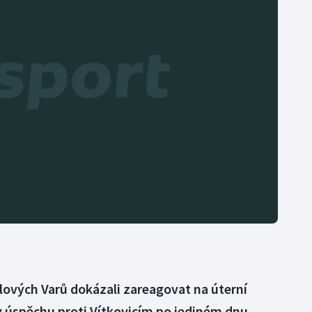
Moderní pětiboj
Triatlon
Motorsport
Veslování
Olympijské hry
Vodní slalom
Parasport
Volejbal
Plavání
Ostatní
Plážový volejbal
rlových Varů dokázali zareagovat na úterní
y úspěchu proti Vítkovicím po jediném dnu