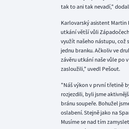
tak to ani tak nevadí," doda
Karlovarský asistent Martin
utkání větší vůli Západočechů
využít našeho nástupu, což s
jednu branku. Ačkoliv ve druh
závěru utkání naše vůle po ví
zasloužili," uvedl Pešout.
"Náš výkon v první třetině b
rozjezdili, byli jsme aktivnějš
bránu soupeře. Bohužel jsme 
oslabení. Stejně jako na Spa
Musíme se nad tím zamyslet. 