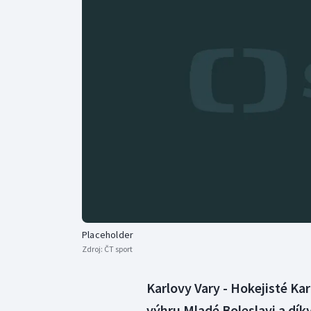
Curling
Dostihy
Florbal
Futsal
Golf
Gymnastika
Placeholder
Zdroj:
ČT sport
Karlovy Vary - Hokejisté Ka
výhru Mladé Boleslavi a dík