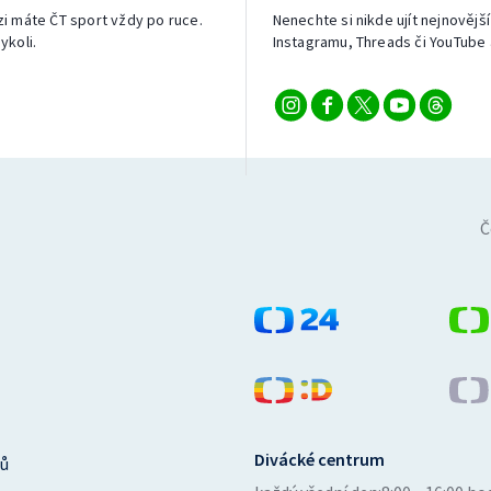
izi máte ČT sport vždy po ruce.
Nenechte si nikde ujít nejnovější
ykoli.
Instagramu, Threads či YouTube 
Č
Divácké centrum
ů