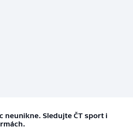
 neunikne. Sledujte ČT sport i
ormách.