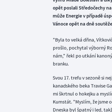
opět poslali Středočechy na
může Energie v případě úspě
Vánoce opět na dně soutěže,
"Byla to velká dřina, Vítkovi
prošlo, pochytal výborný Ro
nám," řekl po utkání kanonýr
branku.
Svou 17. trefu v sezoně si nej
kanadského beka Travise Gaw
mi škrtnul o hokejku a myslí
Kumstát. "Myslím, že jsme o k
Dneska byl špatný i led, takž