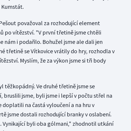
l Kumstát.
 Pešout považoval za rozhodující element
 po vítězství. "V první třetině jsme chtěli
e nám i podařilo. Bohužel jsme ale dali jen
é třetině se Vítkovice vrátily do hry, rozhodla v
tězství. Myslím, že za výkon jsme si tři body
yl těžkopádný. Ve druhé třetině jsme se
í, bruslili jsme, byli jsme i lepší v počtu střel na
doplatili na častá vyloučení a na hru v
rtě jsme dostali rozhodující branky v oslabení.
Vynikající byli oba gólmani," zhodnotil utkání