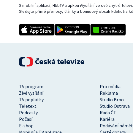
S mobilní aplikací, HbbTV a apkou iVysílání ve své chytré telev
Sledujte přímé přenosy, články a bonusový obsah kdekoli a kd
TV program
Pro média
Živé vysílání
Reklama
TV poplatky
Studio Brno
Teletext
Studio Ostrava
Podcasty
Rada ČT
Počasí
Kariéra
E-shop
Podávání námět
Mobilní a TV aplikace
Časté dotazy