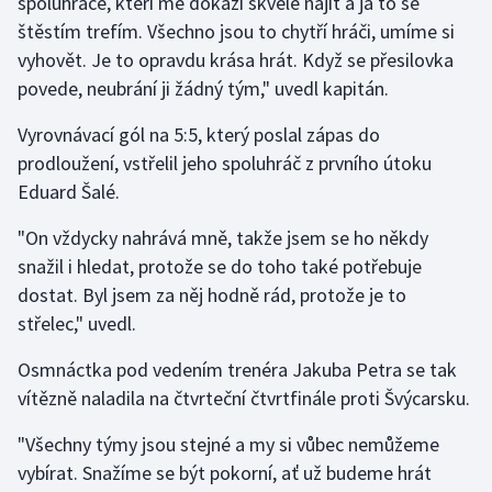
spoluhráče, kteří mě dokáží skvěle najít a já to se
štěstím trefím. Všechno jsou to chytří hráči, umíme si
Olympijské hry
vyhovět. Je to opravdu krása hrát. Když se přesilovka
Parasport
povede, neubrání ji žádný tým," uvedl kapitán.
Vyrovnávací gól na 5:5, který poslal zápas do
Plavání
prodloužení, vstřelil jeho spoluhráč z prvního útoku
Eduard Šalé.
Plážový volejbal
"On vždycky nahrává mně, takže jsem se ho někdy
Ragby
snažil i hledat, protože se do toho také potřebuje
dostat. Byl jsem za něj hodně rád, protože je to
Rychlobruslení
střelec," uvedl.
Rychlostní kanoistika
Osmnáctka pod vedením trenéra Jakuba Petra se tak
vítězně naladila na čtvrteční čtvrtfinále proti Švýcarsku.
Short track
"Všechny týmy jsou stejné a my si vůbec nemůžeme
Sportovní střelba
vybírat. Snažíme se být pokorní, ať už budeme hrát