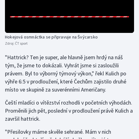
Gymnastika
Házená
Hokejová osmnáctka se připravuje na Švýcarsko
Jezdectví
Zdroj:
ČT sport
"Hattrick? Ten je super, ale hlavně jsem hrdý na náš
Judo
tým, že jsme to dokázali. Vyhrát jsme si zasloužili
právem. Byl to výborný týmový výkon," řekl Kulich po
Krasobruslení
výhře 6:5 v prodloužení, které Čechům zajistilo druhé
Lezení
místo ve skupině za suverénními Američany.
Čeští mladíci o vítězství rozhodli v početních výhodách.
Lyže a snowboard
Proměnili jich pět, poslední v prodloužení právě Kulich a
završil hattrick.
Moderní pětiboj
"Přesilovky máme skvěle sehrané. Mám v nich
Motorsport