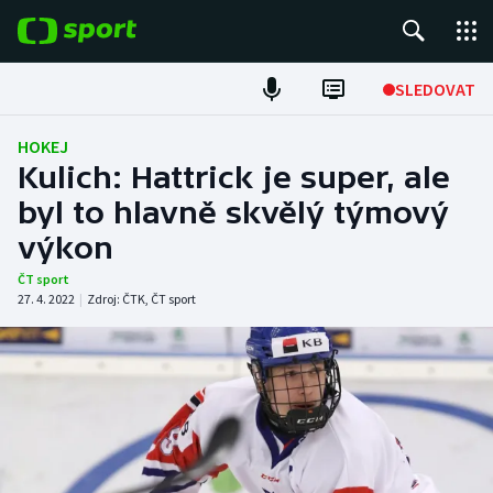
POPULÁRNÍ
SLEDOVAT
Fotbal
HOKEJ
Kulich: Hattrick je super, ale
Hokej
byl to hlavně skvělý týmový
výkon
Tenis
ČT sport
Atletika
27. 4. 2022
|
Zdroj:
ČTK
,
ČT sport
Cyklistika
DALŠÍ SPORTY
Americký fotbal
NEPŘEHLÉDNĚTE