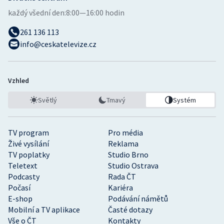
každý všední den:
8:00—16:00 hodin
261 136 113
info@ceskatelevize.cz
Vzhled
Světlý
Tmavý
Systém
TV program
Pro média
Živé vysílání
Reklama
TV poplatky
Studio Brno
Teletext
Studio Ostrava
Podcasty
Rada ČT
Počasí
Kariéra
E-shop
Podávání námětů
Mobilní a TV aplikace
Časté dotazy
Vše o ČT
Kontakty