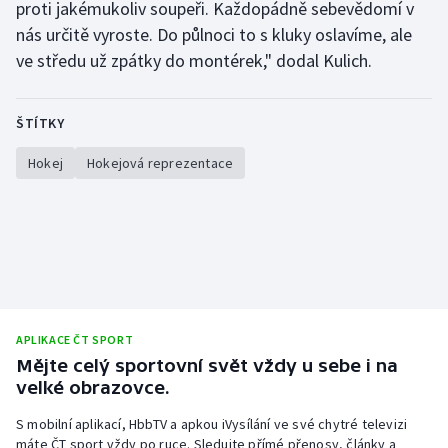
proti jakémukoliv soupeři. Každopádně sebevědomí v
Stolní tenis
nás určitě vyroste. Do půlnoci to s kluky oslavíme, ale
ve středu už zpátky do montérek," dodal Kulich.
Triatlon
Veslování
ŠTÍTKY
Vodní slalom
Hokej
Hokejová reprezentace
Volejbal
Ostatní
APLIKACE ČT SPORT
Mějte celý sportovní svět vždy u sebe i na
velké obrazovce.
S mobilní aplikací, HbbTV a apkou iVysílání ve své chytré televizi
máte ČT sport vždy po ruce. Sledujte přímé přenosy, články a