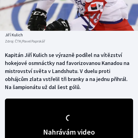
Baseball a softbal
Soutěže
Basketbal
Historické návraty
Biatlon
Aplikace ČT sport
Jiří Kulich
Zdroj:
ČTK/Pavel Paprskář
Boby a skeleton
AZ kvíz
Kapitán Jiří Kulich se výrazně podílel na vítězství
hokejové osmnáctky nad favorizovanou Kanadou na
Box
mistrovství světa v Landshutu. V duelu proti
Curling
obhájcům zlata vstřelil tři branky a na jednu přihrál.
Na šampionátu už dal šest gólů.
Dostihy
Florbal
Futsal
Nahrávám video
Golf