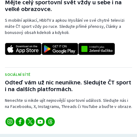
Mějte celý sportovní svět vždy u sebe i na
Stolní tenis
velké obrazovce.
Triatlon
S mobilní aplikací, HbbTV a apkou iVysílání ve své chytré televizi
máte ČT sport vždy po ruce. Sledujte přímé přenosy, články a
bonusový obsah kdekoli a kdykoli.
Veslování
Vodní slalom
Volejbal
SOCIÁLNÍ SÍTĚ
Ostatní
Odteď vám už nic neunikne. Sledujte ČT sport
i na dalších platformách.
Nenechte si nikde ujít nejnovější sportovní události. Sledujte nás i
na Facebooku, X, Instagramu, Threads či YouTube a buďte v obraze.