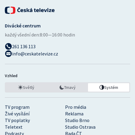
Divácké centrum
každý všední den:
8:00—16:00 hodin
261 136 113
info@ceskatelevize.cz
Vzhled
Světlý
Tmavý
Systém
TV program
Pro média
Živé vysílání
Reklama
TV poplatky
Studio Brno
Teletext
Studio Ostrava
Podcasty
Rada ČT