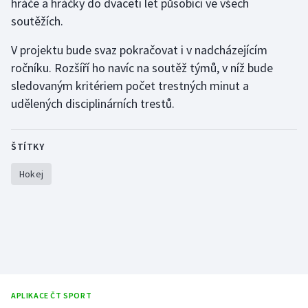
hráče a hráčky do dvaceti let působící ve všech
soutěžích.
Olympijské hry
V projektu bude svaz pokračovat i v nadcházejícím
Parasport
ročníku. Rozšíří ho navíc na soutěž týmů, v níž bude
sledovaným kritériem počet trestných minut a
Plavání
udělených disciplinárních trestů.
Plážový volejbal
ŠTÍTKY
Ragby
Hokej
Rychlobruslení
Rychlostní kanoistika
Short track
Sportovní střelba
APLIKACE ČT SPORT