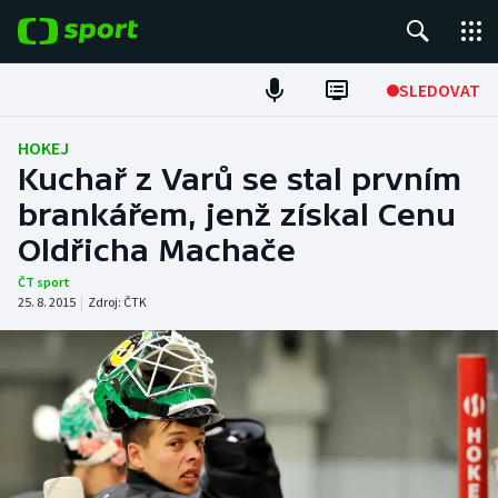
POPULÁRNÍ
SLEDOVAT
Fotbal
HOKEJ
Kuchař z Varů se stal prvním
Hokej
brankářem, jenž získal Cenu
Oldřicha Machače
Tenis
ČT sport
Atletika
25. 8. 2015
|
Zdroj:
ČTK
Cyklistika
DALŠÍ SPORTY
Americký fotbal
NEPŘEHLÉDNĚTE