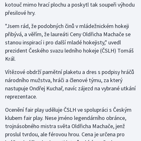
kotouč mimo hrací plochu a poskytl tak soupeři výhodu
přesilové hry.
Gymnastika
"Jsem rád, že podobných činů v mládežnickém hokeji
Házená
přibývá, a věřím, že laureáti Ceny Oldřicha Machače se
stanou inspirací i pro další mladé hokejisty," uvedl
Jezdectví
prezident Českého svazu ledního hokeje (ČSLH) Tomáš
Král.
Judo
Vítězové obdrží pamětní plaketu a dres s podpisy hráčů
Krasobruslení
národního mužstva, hráči a členové týmu, za který
nastupuje Ondřej Kuchař, navíc zájezd na vybrané utkání
Lezení
reprezentace.
Lyže a snowboard
Ocenění fair play uděluje ČSLH ve spolupráci s Českým
klubem fair play. Nese jméno legendárního obránce,
Moderní pětiboj
trojnásobného mistra světa Oldřicha Machače, jenž
proslul tvrdou, ale férovou hrou. Cena je určena pro
Motorsport