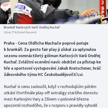
Baseball a softbal
Soutěže
Basketbal
Historické návraty
Biatlon
Aplikace ČT sport
Brankář Karlových Varů Ondřej Kuchař
Zdroj:
ČTK/Kubeš Slavomír
Boby a skeleton
AZ kvíz
Praha - Cena Oldřicha Machače poprvé putuje
k brankáři. Za gesto fair play ji získal za uplynulou
Box
sezonu osmnáctiletý gólman Karlových Varů Ondřej
Curling
Kuchař. Zvláštní ocenění navíc obdržel za přístup ke
hře a sportovní vystupování Jakub Kratschmer, hráč
Dostihy
žákovského týmu HC Českobudějovičtí Lvi.
Florbal
Kuchař si cenu zasloužil, když v rozhodujícím pátém
utkání čtvrtfinále play-off extraligy staršího dorostu
Futsal
mezi Karlovými Vary a Zlínem v polovině března
upozornil rozhodčího, že v rozporu s pravidly vyhodil
Golf