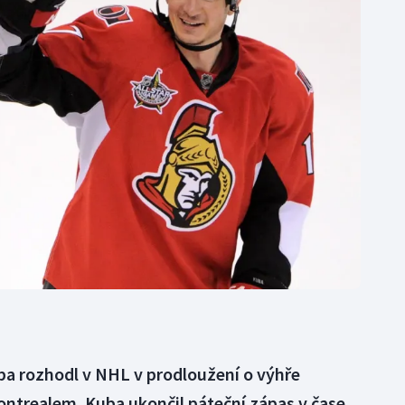
Moderní pětiboj
Triatlon
Motorsport
Veslování
Olympijské hry
Vodní slalom
Parasport
Volejbal
Plavání
Ostatní
Plážový volejbal
ba rozhodl v NHL v prodloužení o výhře
ontrealem. Kuba ukončil páteční zápas v čase