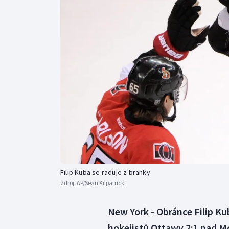
Curling
Dostihy
Florbal
Futsal
Golf
Gymnastika
Filip Kuba se raduje z branky
Zdroj:
AP/Sean Kilpatrick
New York - Obránce Filip Ku
hokejistů Ottawy 2:1 nad M