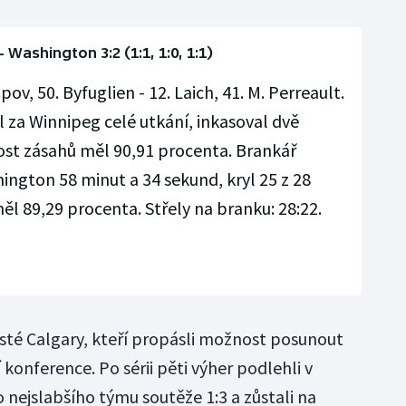
 Washington 3:2 (1:1, 1:0, 1:1)
pov, 50. Byfuglien - 12. Laich, 41. M. Perreault.
za Winnipeg celé utkání, inkasoval dvě
nost zásahů měl 90,91 procenta. Brankář
gton 58 minut a 34 sekund, kryl 25 z 28
ěl 89,29 procenta. Střely na branku: 28:22.
ejisté Calgary, kteří propásli možnost posunout
 konference. Po sérii pěti výher podlehli v
ejslabšího týmu soutěže 1:3 a zůstali na