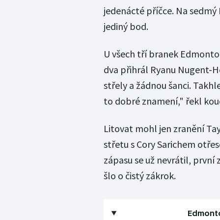
jedenácté příčce. Na sedmý 
jediný bod.
U všech tří branek Edmonton
dva přihrál Ryanu Nugent-Hop
střely a žádnou šanci. Takhl
to dobré znamení," řekl ko
Litovat mohl jen zranění Tay
střetu s Cory Sarichem otře
zápasu se už nevrátil, první
šlo o čistý zákrok.
Edmonton