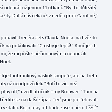
odehrát už jenom 11 utkání. "Byl to důležitý
každý. Další nás čeká už v neděli proti Carolině,"
pobavili trenéra Jets Clauda Noela, na hvězdu
na pokřikovali: "Crosby je lepší!" Kouč jejich
 mi, že mi přišli s něčím novým a nepoužili
 Noel.
ali jednobrankový náskok soupeře, ale na trefu
uty už neodpověděli. "Bolí to víc, než
play off," uvedl útočník Troy Brouwer. "Tam na
edíte se na další zápas. Teď jsme potřebovali
zdálili. Boj o play off bude zase o něco těžší."