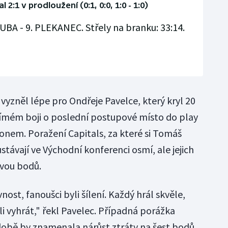
2:1 v prodloužení (0:1, 0:0, 1:0 - 1:0)
KUBA - 9. PLEKANEC. Střely na branku: 33:14.
vyzněl lépe pro Ondřeje Pavelce, který kryl 20
římém boji o poslední postupové místo do play
tonem. Poražení Capitals, za které si Tomáš
stávají ve Východní konferenci osmí, ale jejich
dvou bodů.
ost, fanoušci byli šílení. Každý hrál skvěle,
ili vyhrát," řekl Pavelec. Případná porážka
době by znamenala nárůst ztráty na šest bodů,