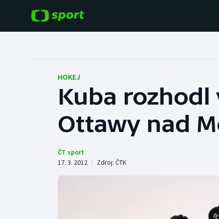
POPULÁRNÍ
DALŠÍ SPORTY
Fotbal
Americký fotbal
HOKEJ
Kuba rozhodl 
Hokej
Baseball a softbal
Ottawy nad M
Tenis
Basketbal
Atletika
Biatlon
ČT sport
17. 3. 2012
|
Zdroj:
ČTK
Cyklistika
Boby a skeleton
Box