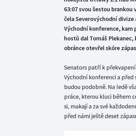
63:07 svou šestou brankou 
čela Severovýchodní divize 
Východní konference, kam p
hostů dal Tomáš Plekanec, k
obránce otevřel skóre zápas
Senators patří k překvapení
Východní konferenci a před 
budou podobně. Na ledě však
práce, kterou kluci během ce
si, makají a za své každoden
před námi ještě deset zápasů