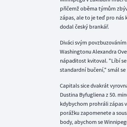
přičemž oběma týmům zbývá 
zápas, ale to je teď pro nás 
dodal český brankář.
Diváci svým povzbuzováním 
Washingtonu Alexandra Ovečki
nápaditost kvitoval. "Líbí se
standardní bučení," smál se
Capitals sice dvakrát vyrovn
Dustina Byfugliena z 50. min
kdybychom prohráli zápas v 
porážku zapomenete a soustř
body, abychom se Winnipegu v