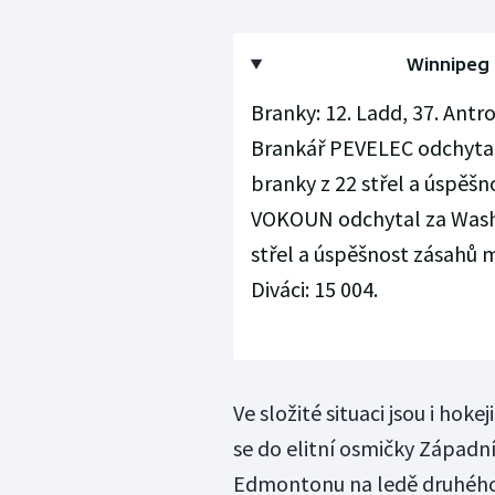
Winnipeg -
Branky: 12. Ladd, 37. Antro
Brankář PEVELEC odchytal 
branky z 22 střel a úspěš
VOKOUN odchytal za Washin
střel a úspěšnost zásahů m
Diváci: 15 004.
Ve složité situaci jsou i hok
se do elitní osmičky Západní
Edmontonu na ledě druhého n