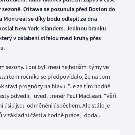
v sezoně. Ottawa se posunula před Boston do
a Montreal se díky bodu odlepil ze dna
oslal New York Islanders. Jedinou branku
terý v oslabení střelou mezi kruhy přes
u.
m sezony. Loni byli mezi nejhoršími týmy ve
startem ročníku se předpovídalo, že na tom
 staví prognózy na hlavu. "Je za tím hodně
sty odvedli," uvedl trenér Paul MacLean. "Věří
ní úsilí jsou odměněni úspěchem. Ale stále je
 v základní části a hodně práce," dodal.