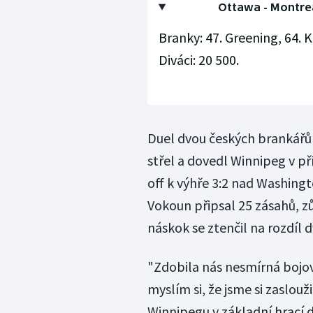
Ottawa - Montreal 
Branky: 47. Greening, 64. 
Diváci: 20 500.
Duel dvou českých brankářů 
střel a dovedl Winnipeg v p
off k výhře 3:2 nad Washing
Vokoun připsal 25 zásahů, zů
náskok se ztenčil na rozdíl 
"Zdobila nás nesmírná bojovn
myslím si, že jsme si zaslouž
Winnipegu v základní hrací 