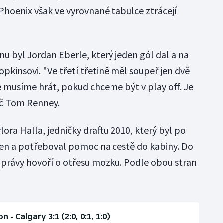
Phoenix však ve vyrovnané tabulce ztrácejí
u byl Jordan Eberle, který jeden gól dal a na
kinsovi. "Ve třetí třetině měl soupeř jen dvě
e musíme hrát, pokud chceme být v play off. Je
uč Tom Renney.
lora Halla, jedničky draftu 2010, který byl po
sen a potřeboval pomoc na cestě do kabiny. Do
 zprávy hovoří o otřesu mozku. Podle obou stran
 - Calgary 3:1 (2:0, 0:1, 1:0)