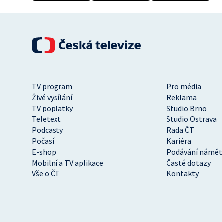
TV program
Pro média
Živé vysílání
Reklama
TV poplatky
Studio Brno
Teletext
Studio Ostrava
Podcasty
Rada ČT
Počasí
Kariéra
E-shop
Podávání námět
Mobilní a TV aplikace
Časté dotazy
Vše o ČT
Kontakty