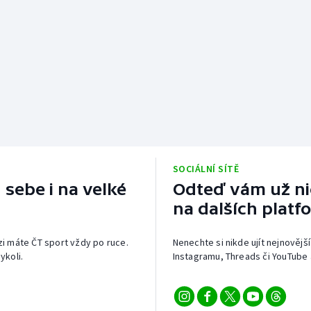
SOCIÁLNÍ SÍTĚ
 sebe i na velké
Odteď vám už nic
na dalších platf
izi máte ČT sport vždy po ruce.
Nenechte si nikde ujít nejnovější
ykoli.
Instagramu, Threads či YouTube 