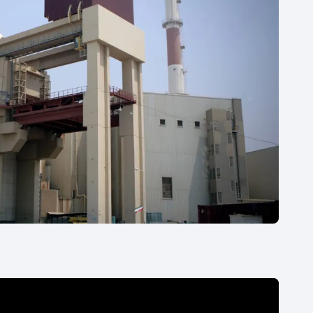
Moderní pětiboj
Triatlon
Motorsport
Veslování
Olympijské hry
Vodní slalom
Parasport
Volejbal
Plavání
Ostatní
Plážový volejbal