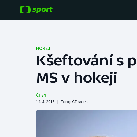
POPULÁRNÍ
DALŠÍ SPORTY
Fotbal
Americký fotbal
HOKEJ
Kšeftování s 
Hokej
Baseball a softbal
MS v hokeji
Tenis
Basketbal
Atletika
Biatlon
ČT24
14. 5. 2015
|
Zdroj:
ČT sport
Cyklistika
Boby a skeleton
Box