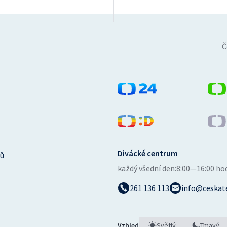
Č
Divácké centrum
ů
každý všední den:
8:00—16:00 ho
261 136 113
info@ceskate
Vzhled
Světlý
Tmavý