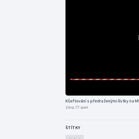
Kšeftování s předraženými lístky na MS
Zdroj:
ČT sport
ŠTÍTKY