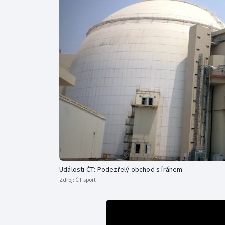
Curling
Dostihy
Florbal
Futsal
Golf
Gymnastika
Události ČT: Podezřelý obchod s Íránem
Zdroj:
ČT sport