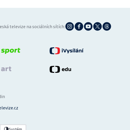
eská televize na sociálních sítích:
din
levize.cz
Systém