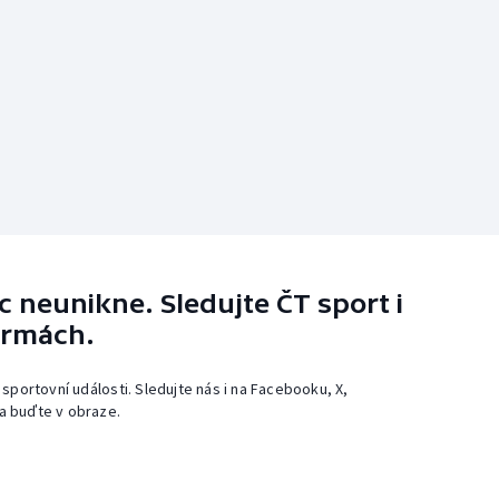
 neunikne. Sledujte ČT sport i
ormách.
 sportovní události. Sledujte nás i na Facebooku, X,
a buďte v obraze.