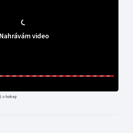
Nahrávám video
 v hokeji