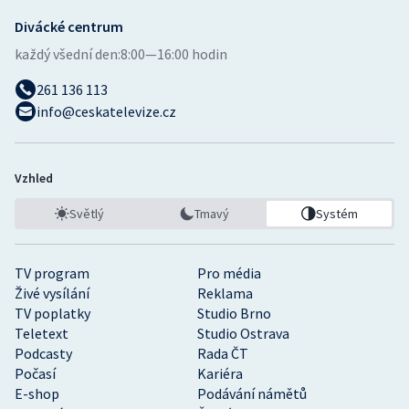
Divácké centrum
každý všední den:
8:00—16:00 hodin
261 136 113
info@ceskatelevize.cz
Vzhled
Světlý
Tmavý
Systém
TV program
Pro média
Živé vysílání
Reklama
TV poplatky
Studio Brno
Teletext
Studio Ostrava
Podcasty
Rada ČT
Počasí
Kariéra
E-shop
Podávání námětů