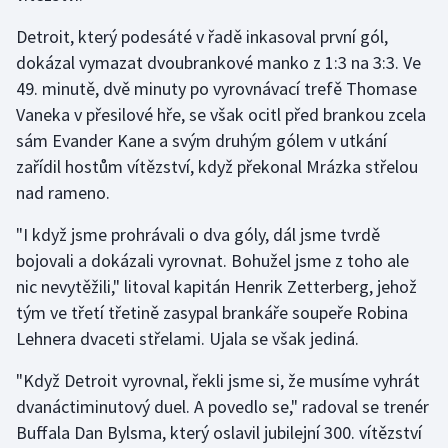
Detroit, který podesáté v řadě inkasoval první gól,
dokázal vymazat dvoubrankové manko z 1:3 na 3:3. Ve
49. minutě, dvě minuty po vyrovnávací trefě Thomase
Vaneka v přesilové hře, se však ocitl před brankou zcela
sám Evander Kane a svým druhým gólem v utkání
zařídil hostům vítězství, když překonal Mrázka střelou
nad rameno.
"I když jsme prohrávali o dva góly, dál jsme tvrdě
bojovali a dokázali vyrovnat. Bohužel jsme z toho ale
nic nevytěžili," litoval kapitán Henrik Zetterberg, jehož
tým ve třetí třetině zasypal brankáře soupeře Robina
Lehnera dvaceti střelami. Ujala se však jediná.
"Když Detroit vyrovnal, řekli jsme si, že musíme vyhrát
dvanáctiminutový duel. A povedlo se," radoval se trenér
Buffala Dan Bylsma, který oslavil jubilejní 300. vítězství