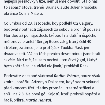
nejlepší přesilovky v lize, nemůžeme dovolit. Stálo nás
to zápas," litoval trenér Bruins Claude Julien krosčeku
Olympijské hry
obránce Colina Millera.
Parasport
Columbus od 23. listopadu, kdy podlehl 0:2 Calgary,
bodoval v patnácti zápasech za sebou a prohrál pouze s
Plavání
Floridou až po nájezdech. Lví podíl na dalším úspěchu
Plážový volejbal
měl znovu brankář Sergej Bobrovskij, který čelil 40
střelám, zatímco jeho protějšek Tuukka Rask jen
Ragby
dvaadvaceti. "Až na těch prvních deset minut jsme hráli
skvěle. Mrzí mě, že jsem nechytil ten čtvrtý gól, i když
Rychlobruslení
bych zpětně asi neudělal nic jinak," prohlásil Rask.
Rychlostní kanoistika
Podeváté v sezoně skóroval
Radim Vrbata
, pouze však
zmírnil porážku Arizony s Dallasem, když sedm sekund
Short track
před koncem třetí třetiny proměnil trestné střílení a
snížil na 2:3. Na první gól Kojotů, kteří prohráli popáté v
Sportovní střelba
řadě, přihrál
Martin Hanzal
.