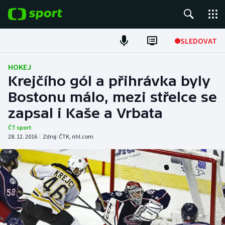
POPULÁRNÍ
SLEDOVAT
Fotbal
HOKEJ
Krejčího gól a přihrávka byly
Hokej
Bostonu málo, mezi střelce se
zapsal i Kaše a Vrbata
Tenis
ČT sport
Atletika
28. 12. 2016
|
Zdroj:
ČTK
,
nhl.com
Cyklistika
DALŠÍ SPORTY
Americký fotbal
NEPŘEHLÉDNĚTE