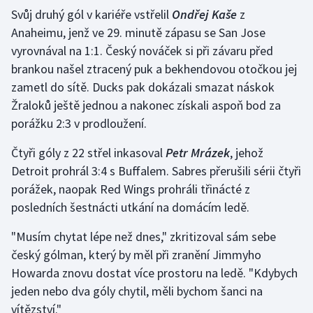
Stolní tenis
Svůj druhý gól v kariéře vstřelil
Ondřej Kaše
z
Anaheimu, jenž ve 29. minutě zápasu se San Jose
Triatlon
vyrovnával na 1:1. Český nováček si při závaru před
brankou našel ztracený puk a bekhendovou otočkou jej
Veslování
zametl do sítě. Ducks pak dokázali smazat náskok
Žraloků ještě jednou a nakonec získali aspoň bod za
Vodní slalom
porážku 2:3 v prodloužení.
Volejbal
Čtyři góly z 22 střel inkasoval
Petr Mrázek
, jehož
Detroit prohrál 3:4 s Buffalem. Sabres přerušili sérii čtyři
Ostatní
porážek, naopak Red Wings prohráli třinácté z
posledních šestnácti utkání na domácím ledě.
"Musím chytat lépe než dnes," zkritizoval sám sebe
český gólman, který by měl při zranění Jimmyho
Howarda znovu dostat více prostoru na ledě. "Kdybych
jeden nebo dva góly chytil, měli bychom šanci na
vítězství."