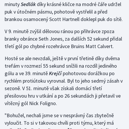
minuty
Sedlák
díky krásné kličce na modré čáře udržel
puk v útočném pásmu, pohotově vystřelil a před
Gymnastika
brankou osamocený Scott Hartnell doklepl puk do sítě.
Házená
V 9. minutě zvýšil dělovou ránou po přihrávce zpoza
branky obránce Seth Jones, za dalších 52 sekund přidal
Jezdectví
třetí gól po chybné rozehrávce Bruins Matt Calvert.
Judo
Hosté se ale nevzdali, ještě v první třetině díky dvěma
trefám v rozmezí 55 sekund snížili na rozdíl jediného
Krasobruslení
gólu a ve 39. minutě
Krejčí
pohotovou dorážkou po
rychlém protiútoku vyrovnal. Byl to jeho sedmý zásah v
Lezení
sezoně. V 51. minutě však získali domácí třetí
přesilovou hru v utkání a po 26 sekundách ji přetavil ve
Lyže a snowboard
vítězný gól Nick Foligno.
Moderní pětiboj
"Bohužel, nechali jsme se v nesprávný čas zbytečně
vyloučit. To si v takovou chvíli proti týmu, který má
Motorsport