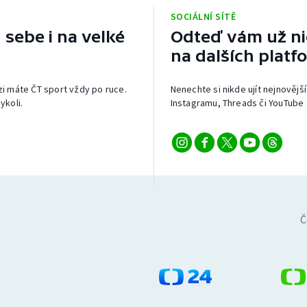
SOCIÁLNÍ SÍTĚ
 sebe i na velké
Odteď vám už nic
na dalších platf
izi máte ČT sport vždy po ruce.
Nenechte si nikde ujít nejnovější
ykoli.
Instagramu, Threads či YouTube 
Č