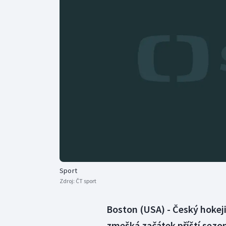
Curling
Dostihy
Florbal
Futsal
Golf
Gymnastika
Sport
Zdroj:
ČT sport
Boston (USA) - Český hokeji
zmešká začátek příští sezo