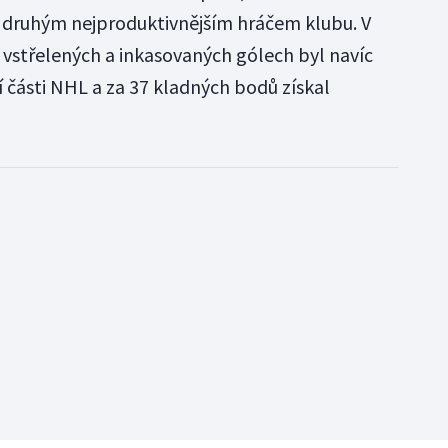
yl druhým nejproduktivnějším hráčem klubu. V
 vstřelených a inkasovaných gólech byl navíc
 části NHL a za 37 kladných bodů získal