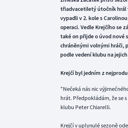
třiadvacetiletý útočník hrál
vypadli v 2. kole s Carolino
operaci. Vedle Krejčího se z
také on přijde o úvod nové 
chráněnými volnými hráči, 
podle vedení klubu na jejic
Krejčí byl jedním z nejprod
"Nečeká nás nic výjimečného
hrát. Předpokládám, že se 
klubu Peter Chiarelli.
Krejčí v uplynulé sezoně ode