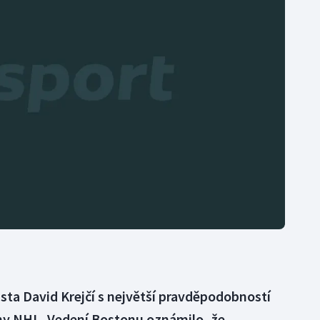
Moderní pětiboj
Triatlon
Motorsport
Veslování
Olympijské hry
Vodní slalom
Parasport
Volejbal
Plavání
Ostatní
Plážový volejbal
sta David Krejčí s největší pravděpodobností
ny NHL. Vedení Bostonu oznámilo, že