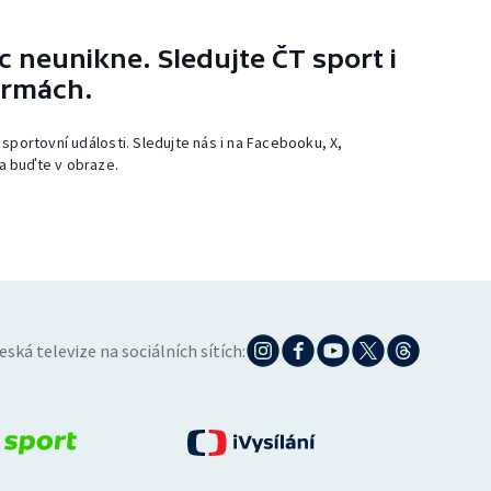
 neunikne. Sledujte ČT sport i
ormách.
 sportovní události. Sledujte nás i na Facebooku, X,
a buďte v obraze.
eská televize na sociálních sítích: