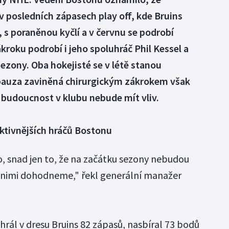
 v posledních zápasech play off, kde Bruins
u, s poraněnou kyčlí a v červnu se podrobí
ákroku podrobí i jeho spoluhráč Phil Kessel a
sezony. Oba hokejisté se v létě stanou
pauza zaviněná chirurgickým zákrokem však
h budoucnost v klubu nebude mít vliv.
uktivnějších hráčů Bostonu
, snad jen to, že na začátku sezony nebudou
s nimi dohodneme," řekl generální manažer
hrál v dresu Bruins 82 zápasů, nasbíral 73 bodů