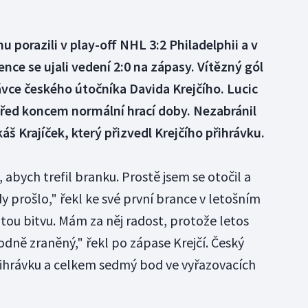
 porazili v play-off NHL 3:2 Philadelphii a v
nce se ujali vedení 2:0 na zápasy. Vítězný gól
rávce českého útočníka Davida Krejčího. Lucic
před koncem normální hrací doby. Nezabránil
š Krajíček, který přizvedl Krejčího přihrávku.
, abych trefil branku. Prostě jsem se otočil a
dy prošlo," řekl ke své první brance v letošním
žitou bitvu. Mám za něj radost, protože letos
dně zraněný," řekl po zápase Krejčí. Český
řihrávku a celkem sedmý bod ve vyřazovacích