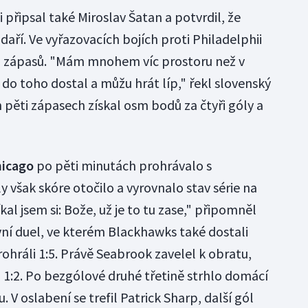
i připsal také Miroslav Šatan a potvrdil, že
 daří. Ve vyřazovacích bojích proti Philadelphii
3 zápasů. "Mám mnohem víc prostoru než v
e do toho dostal a můžu hrát líp," řekl slovenský
h pěti zápasech získal osm bodů za čtyři góly a
icago
po pěti minutách prohrávalo s
ly však skóre otočilo a vyrovnalo stav série na
íkal jsem si: Bože, už je to tu zase," připomněl
ní duel, ve kterém Blackhawks také dostali
ohráli 1:5. Právě Seabrook zavelel k obratu,
 1:2. Po bezgólové druhé třetině strhlo domácí
 V oslabení se trefil Patrick Sharp, další gól