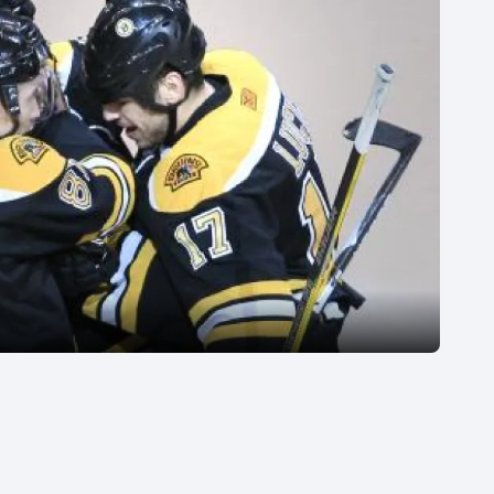
Moderní pětiboj
Triatlon
Motorsport
Veslování
Olympijské hry
Vodní slalom
Parasport
Volejbal
Plavání
Ostatní
Plážový volejbal