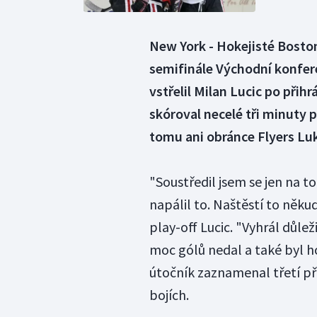
New York - Hokejisté Bostonu
semifinále Východní konfere
vstřelil Milan Lucic po přih
skóroval necelé tři minuty 
tomu ani obránce Flyers Luká
"Soustředil jsem se jen na to
napálil to. Naštěstí to něku
play-off Lucic. "Vyhrál důle
moc gólů nedal a také byl ho
útočník zaznamenal třetí p
bojích.