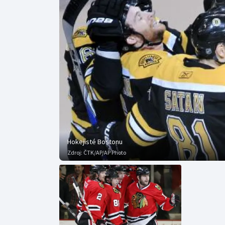
Curling
Dostihy
Florbal
Futsal
Golf
Gymnastika
Hokejisté Bostonu
Zdroj:
ČTK/AP/AP Photo