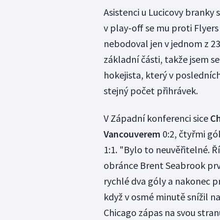
Asistenci u Lucicovy branky s
v play-off se mu proti Flyers
nebodoval jen v jednom z 2
základní části, takže jsem s
hokejista, který v posledníc
stejný počet přihrávek.
V Západní konferenci sice
Ch
Vancouverem
0:2, čtyřmi gó
1:1. "Bylo to neuvěřitelné. Ř
obránce Brent Seabrook prv
rychlé dva góly a nakonec pr
když v osmé minutě snížil na
Chicago zápas na svou stranu.