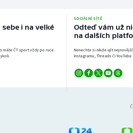
SOCIÁLNÍ SÍTĚ
 sebe i na velké
Odteď vám už nic
na dalších platf
izi máte ČT sport vždy po ruce.
Nenechte si nikde ujít nejnovější
ykoli.
Instagramu, Threads či YouTube 
Č