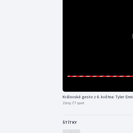
Královské gesto z 6. května: Tyler Enn
Zdroj:
ČT sport
ŠTÍTKY