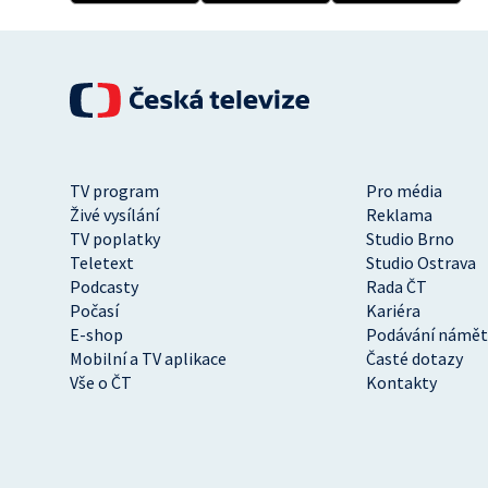
TV program
Pro média
Živé vysílání
Reklama
TV poplatky
Studio Brno
Teletext
Studio Ostrava
Podcasty
Rada ČT
Počasí
Kariéra
E-shop
Podávání námět
Mobilní a TV aplikace
Časté dotazy
Vše o ČT
Kontakty