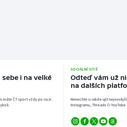
SOCIÁLNÍ SÍTĚ
 sebe i na velké
Odteď vám už nic
na dalších platf
izi máte ČT sport vždy po ruce.
Nenechte si nikde ujít nejnovější
ykoli.
Instagramu, Threads či YouTube 