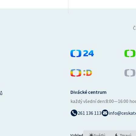
Č
Divácké centrum
ů
každý všední den:
8:00—16:00 ho
261 136 113
info@ceskate
Vzhled
Světlý
Tmavý