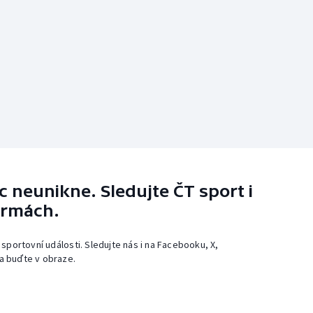
 neunikne. Sledujte ČT sport i
ormách.
 sportovní události. Sledujte nás i na Facebooku, X,
a buďte v obraze.