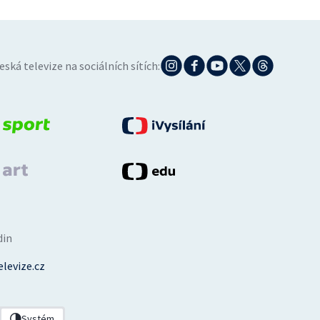
eská televize na sociálních sítích:
din
levize.cz
Systém