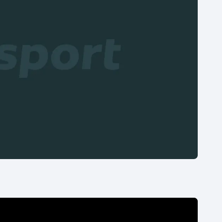
Moderní pětiboj
Triatlon
Motorsport
Veslování
Olympijské hry
Vodní slalom
Parasport
Volejbal
Plavání
Ostatní
Plážový volejbal