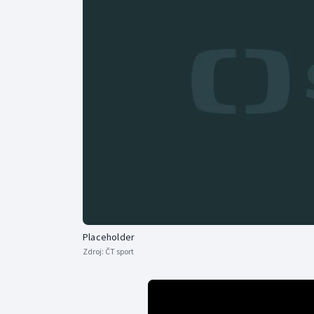
Curling
Dostihy
Florbal
Futsal
Golf
Gymnastika
Placeholder
Zdroj:
ČT sport