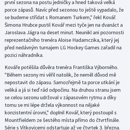
první sezona na postu jedničky a hned taková velká
porce zápasů. Navíc před sezonou to ještě vypadalo, že
Gymnastika
se budeme střídat s Romanem Turkem," řekl Kovář.
Šimona Hrubce pustil Kovář mezi tyče jen na dvanáct a
Házená
Jaroslava Jágra na deset minut. Neunikl ani pozornosti
reprezentačního trenéra Aloise Hadamczika, který jej
Jezdectví
před nedávným turnajem LG Hockey Games zařadil na
pozici náhradníka.
Judo
Kováře potěšila důvěra trenéra Františka Výborného.
Krasobruslení
"Během sezony mi věřil natolik, že neměl důvod mě
nepostavit do zápasu. Samozřejmě ta porce utkání je
Lezení
veliká a já si teď rád odpočinu. Na druhou stranu jsem
se celou sezonu udržoval v zápasovém rytmu a díky
Lyže a snowboard
tomu se mi lépe držela výkonnost na nějaké
Moderní pětiboj
konzistentní úrovni," doplnil Kovář, který postoupil s
Mountfieldem ze šestého místa přímo do čtvrtfinále.
Motorsport
Série s Vítkovicemi odstartuje až ve čtvrtek 3. března.