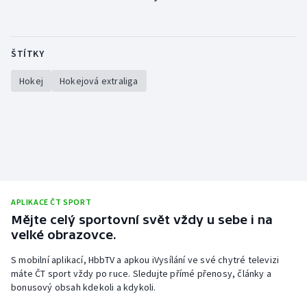
Olympijské hry
Parasport
ŠTÍTKY
Hokej
Hokejová extraliga
Plavání
Plážový volejbal
Ragby
Rychlobruslení
APLIKACE ČT SPORT
Rychlostní kanoistika
Mějte celý sportovní svět vždy u sebe i na
velké obrazovce.
Short track
S mobilní aplikací, HbbTV a apkou iVysílání ve své chytré televizi
máte ČT sport vždy po ruce. Sledujte přímé přenosy, články a
Sportovní střelba
bonusový obsah kdekoli a kdykoli.