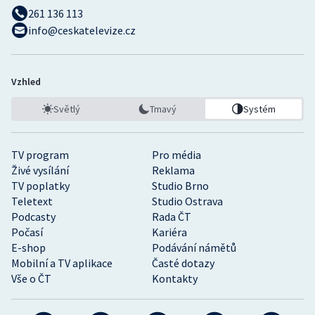
261 136 113
info@ceskatelevize.cz
Vzhled
Světlý
Tmavý
Systém
TV program
Pro média
Živé vysílání
Reklama
TV poplatky
Studio Brno
Teletext
Studio Ostrava
Podcasty
Rada ČT
Počasí
Kariéra
E-shop
Podávání námětů
Mobilní a TV aplikace
Časté dotazy
Vše o ČT
Kontakty