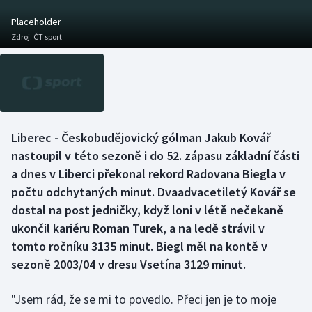
Baseball a softbal
Soutěže
Placeholder
Zdroj:
ČT sport
Basketbal
Historické návraty
Biatlon
Aplikace ČT sport
Boby a skeleton
AZ kvíz
Liberec - Českobudějovický gólman Jakub Kovář
Box
nastoupil v této sezoně i do 52. zápasu základní části
a dnes v Liberci překonal rekord Radovana Biegla v
Curling
počtu odchytaných minut. Dvaadvacetiletý Kovář se
dostal na post jedničky, když loni v létě nečekaně
Dostihy
ukončil kariéru Roman Turek, a na ledě strávil v
Florbal
tomto ročníku 3135 minut. Biegl měl na kontě v
sezoně 2003/04 v dresu Vsetína 3129 minut.
Futsal
"Jsem rád, že se mi to povedlo. Přeci jen je to moje
Golf