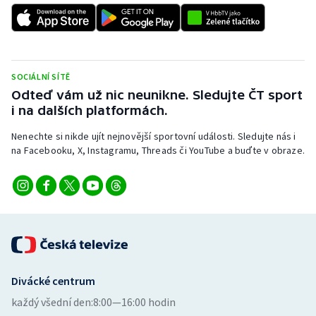
Stolní tenis
Triatlon
Veslování
SOCIÁLNÍ SÍTĚ
Odteď vám už nic neunikne. Sledujte ČT sport
i na dalších platformách.
Vodní slalom
Nenechte si nikde ujít nejnovější sportovní události. Sledujte nás i
Volejbal
na Facebooku, X, Instagramu, Threads či YouTube a buďte v obraze.
Ostatní
Divácké centrum
každý všední den:
8:00—16:00 hodin