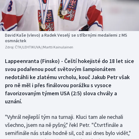
Baseball a softbal
Soutěže
Basketbal
Historické návraty
Biatlon
Aplikace ČT sport
David Kaše (vlevo) a Radek Veselý se stříbrnými medailemi z MS
osmnáctek
Zdroj:
ČTK/LEHTIKUVA//Martti Kainulainen
Boby a skeleton
AZ kvíz
Lappeenranta (Finsko) - Čeští hokejisté do 18 let sice
Box
svou podařenou pouť světovým šampionátem
nedotáhli ke zlatému vrcholu, kouč Jakub Petr však
Curling
pro ně měl i přes finálovou porážku s vysoce
favorizovaným týmem USA (2:5) slova chvály a
Dostihy
uznání.
Florbal
"Vyhrál nejlepší tým na turnaji. Kluci tam ale nechali
Futsal
všechno, jsem na ně pyšný," řekl Petr. "Čtvrtfinále a
semifinále nás stalo hodně sil, což asi dnes bylo vidět,"
Golf