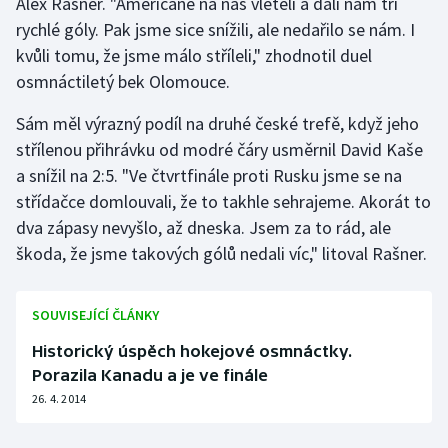
Alex Rašner. "Američané na nás vletěli a dali nám tři
Stolní tenis
rychlé góly. Pak jsme sice snížili, ale nedařilo se nám. I
kvůli tomu, že jsme málo stříleli," zhodnotil duel
Triatlon
osmnáctiletý bek Olomouce.
Veslování
Sám měl výrazný podíl na druhé české trefě, když jeho
střílenou přihrávku od modré čáry usměrnil David Kaše
Vodní slalom
a snížil na 2:5. "Ve čtvrtfinále proti Rusku jsme se na
střídačce domlouvali, že to takhle sehrajeme. Akorát to
Volejbal
dva zápasy nevyšlo, až dneska. Jsem za to rád, ale
škoda, že jsme takových gólů nedali víc," litoval Rašner.
Ostatní
SOUVISEJÍCÍ ČLÁNKY
Historický úspěch hokejové osmnáctky.
Porazila Kanadu a je ve finále
26. 4. 2014