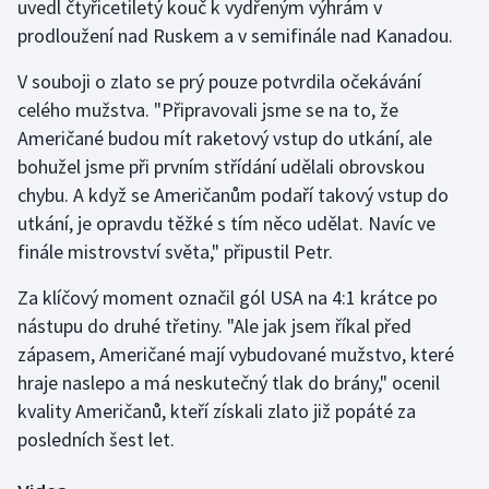
uvedl čtyřicetiletý kouč k vydřeným výhrám v
prodloužení nad Ruskem a v semifinále nad Kanadou.
Gymnastika
V souboji o zlato se prý pouze potvrdila očekávání
Házená
celého mužstva. "Připravovali jsme se na to, že
Američané budou mít raketový vstup do utkání, ale
Jezdectví
bohužel jsme při prvním střídání udělali obrovskou
chybu. A když se Američanům podaří takový vstup do
Judo
utkání, je opravdu těžké s tím něco udělat. Navíc ve
finále mistrovství světa," připustil Petr.
Krasobruslení
Za klíčový moment označil gól USA na 4:1 krátce po
Lezení
nástupu do druhé třetiny. "Ale jak jsem říkal před
zápasem, Američané mají vybudované mužstvo, které
Lyže a snowboard
hraje naslepo a má neskutečný tlak do brány," ocenil
kvality Američanů, kteří získali zlato již popáté za
Moderní pětiboj
posledních šest let.
Motorsport