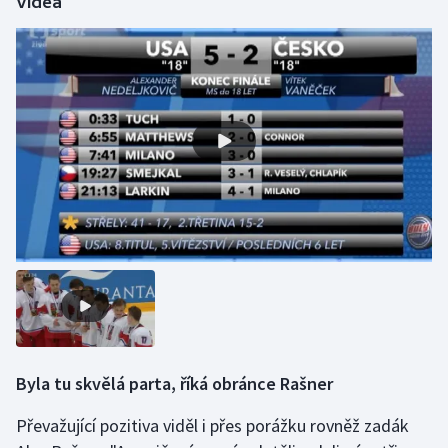
Videa
Olympijské hry
Parasport
Plavání
Plážový volejbal
Ragby
Rychlobruslení
Rychlostní kanoistika
Short track
Byla tu skvělá parta, říká obránce Rašner
Sportovní střelba
Převažující pozitiva viděl i přes porážku rovněž zadák