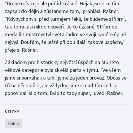
"Druhé místo je ale pořád krásné. Nějak jsme se tím
zapsali do dějin a zůstaneme tam," prohlásil Rašner.
"Kdybychom si před turnajem řekli, že budeme stříbrní,
tak tomu asi nikdo neuvěří. Je to úžasné. Stříbrnou
medaili z mistrovství světa řadím ve svojí kariéře úplně
nejvýš. Doufám, že ještě přijdou další takové úspěchy,"
přeje si Rašner.
Základem pro historicky největší úspěch na MS této
věkové kategorie byla skvělá parta v týmu. "Ve všem
jsme si pomáhali a táhli jsme za jeden provaz. Občas se
třeba něco dělo, ale vždycky jsme si nad tím sedli a
popovídali si o tom. Bylo to tady super," uvedl Rašner.
ŠTÍTKY
Hokej