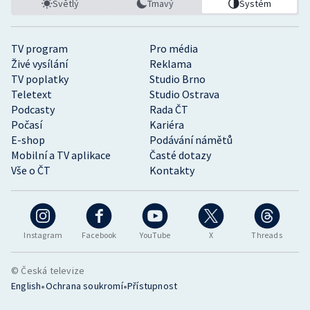
Světlý
Tmavý
Systém
TV program
Pro média
Živé vysílání
Reklama
TV poplatky
Studio Brno
Teletext
Studio Ostrava
Podcasty
Rada ČT
Počasí
Kariéra
E-shop
Podávání námětů
Mobilní a TV aplikace
Časté dotazy
Vše o ČT
Kontakty
Instagram
Facebook
YouTube
X
Threads
© Česká televize
•
•
English
Ochrana soukromí
Přístupnost