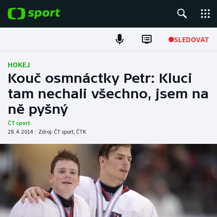
POPULÁRNÍ
SLEDOVAT
Fotbal
HOKEJ
Kouč osmnáctky Petr: Kluci
Hokej
tam nechali všechno, jsem na
ně pyšný
Tenis
ČT sport
Atletika
28. 4. 2014
|
Zdroj:
ČT sport
,
ČTK
Cyklistika
DALŠÍ SPORTY
Americký fotbal
NEPŘEHLÉDNĚTE