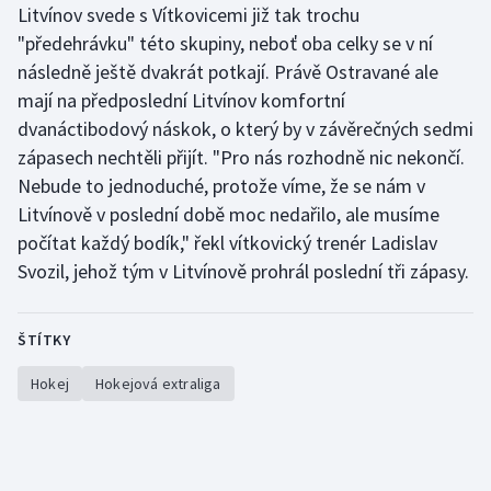
Litvínov svede s Vítkovicemi již tak trochu
"předehrávku" této skupiny, neboť oba celky se v ní
následně ještě dvakrát potkají. Právě Ostravané ale
mají na předposlední Litvínov komfortní
dvanáctibodový náskok, o který by v závěrečných sedmi
zápasech nechtěli přijít. "Pro nás rozhodně nic nekončí.
Nebude to jednoduché, protože víme, že se nám v
Litvínově v poslední době moc nedařilo, ale musíme
počítat každý bodík," řekl vítkovický trenér Ladislav
Svozil, jehož tým v Litvínově prohrál poslední tři zápasy.
ŠTÍTKY
Hokej
Hokejová extraliga