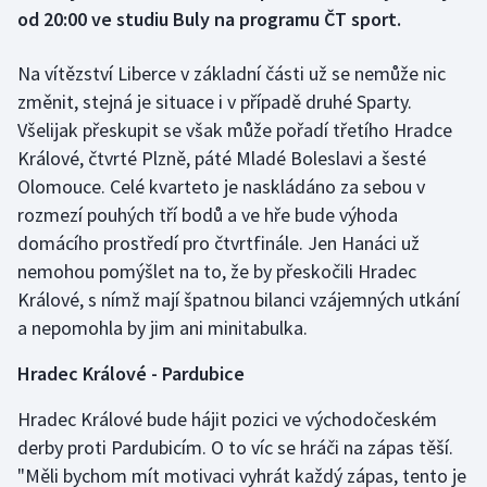
od 20:00 ve studiu Buly na programu ČT sport.
Futsal
Na vítězství Liberce v základní části už se nemůže nic
změnit, stejná je situace i v případě druhé Sparty.
Golf
Všelijak přeskupit se však může pořadí třetího Hradce
Gymnastika
Králové, čtvrté Plzně, páté Mladé Boleslavi a šesté
Olomouce. Celé kvarteto je naskládáno za sebou v
Házená
rozmezí pouhých tří bodů a ve hře bude výhoda
domácího prostředí pro čtvrtfinále. Jen Hanáci už
Jezdectví
nemohou pomýšlet na to, že by přeskočili Hradec
Králové, s nímž mají špatnou bilanci vzájemných utkání
Judo
a nepomohla by jim ani minitabulka.
Krasobruslení
Hradec Králové - Pardubice
Lezení
Hradec Králové bude hájit pozici ve východočeském
derby proti Pardubicím. O to víc se hráči na zápas těší.
Lyže a snowboard
"Měli bychom mít motivaci vyhrát každý zápas, tento je