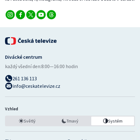
Divácké centrum
každý všední den:
8:00—16:00 hodin
261 136 113
info@ceskatelevize.cz
Vzhled
Světlý
Tmavý
Systém