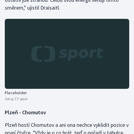
Short track
směrem," ujistil Draisaitl.
Sportovní střelba
Stolní tenis
Triatlon
Veslování
Vodní slalom
Volejbal
Placeholder
Zdroj:
ČT sport
Ostatní
Plzeň - Chomutov
Plzeň hostí Chomutov a ani ona nechce vyklidit pozice v
první čtyřce. "Vždy je o co hrát, teď o pořadí v tabulce.