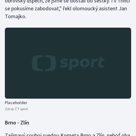
obrovský úspěch, že jsme se dostali do šestky. I v Třinci
se pokusíme zabodovat," řekl olomoucký asistent Jan
Tomajko.
Placeholder
Zdroj:
ČT sport
Brno - Zlín
Zajímavý souboj svedou Kometa Brno a Zlín, neboť oba