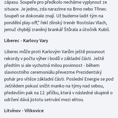
zápasu. Soupeře pro předkolo necháme vyplynout ze
situace. Je jedno, zda narazíme na Brno nebo Třinec.
Soupeři se dokonale znají. Už budeme ladit tým na
pondělní play-off," řekl zlínský trenér Rostislav Vlach,
jemuž chybějí zraněný brankář Štůrala a útočník Kubiš.
Liberec - Karlovy Vary
Liberec může proti Karlovým Varům ještě posunout
rekordy v počtu výher i bodů v základní části. Ještě
předtím si ale vychutná milou povinnost - během
slavnostního ceremoniálu převezme Prezidentský
pohár pro vítěze základní části. Poslední Energie se pod
Ještědem pokusí snížit manko na týmy nad sebou,
především pak na 12. příčku, která v následné skupině o
udržení dává jistotu setrvání mezi elitou.
Litvínov - Vítkovice