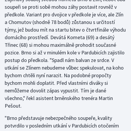
soupeři se proti sobě mohou záhy postavit rovněž v
předkole. Variant pro dvojice v předkole je více, ale Zlín
a Chomutov (shodně 78 bodů) zůstanou s určitostí
týmy, jež budou mít na startu bitev o čtvrtfinále výhodu
domácího prostředí. Devátá Kometa (69) a desátý
Třinec (68) si mohou maximálně prohodit současné
pozice. Brno si až v minulém kole v Pardubicích zajistilo
postup do předkola. "Spadl nám balvan ze srdce. V
utkání se Zlínem nebudeme vůbec spekulovat, na koho
bychom chtěli nyní narazit. Na podobné propočty
bychom mohli doplatit. Před vlastními diváky si
nemůžeme dovolit zápas vypustit. Tím je dané
všechno," řekl asistent brněnského trenéra Martin
Pešout.
"Brno představuje nebezpečného soupeře, kvality
potvrdilo v posledním utkání v Pardubicích otočením