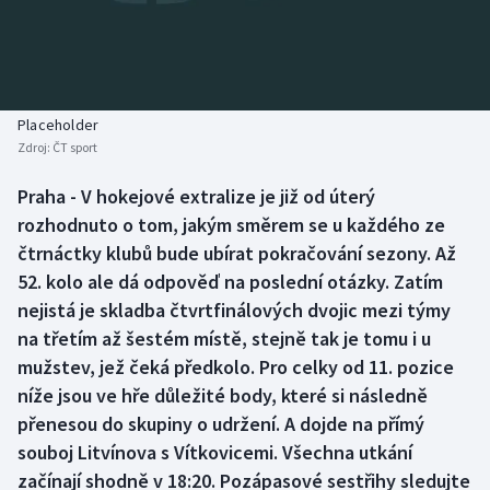
Atletika
Soutěže
Baseball a softbal
Historické návraty
Basketbal
Aplikace ČT sport
Placeholder
Zdroj:
ČT sport
Biatlon
AZ kvíz
Praha - V hokejové extralize je již od úterý
rozhodnuto o tom, jakým směrem se u každého ze
Boby a skeleton
čtrnáctky klubů bude ubírat pokračování sezony. Až
Box
52. kolo ale dá odpověď na poslední otázky. Zatím
nejistá je skladba čtvrtfinálových dvojic mezi týmy
Curling
na třetím až šestém místě, stejně tak je tomu i u
mužstev, jež čeká předkolo. Pro celky od 11. pozice
Cyklistika
níže jsou ve hře důležité body, které si následně
přenesou do skupiny o udržení. A dojde na přímý
Dostihy
souboj Litvínova s Vítkovicemi. Všechna utkání
začínají shodně v 18:20. Pozápasové sestřihy sledujte
Florbal