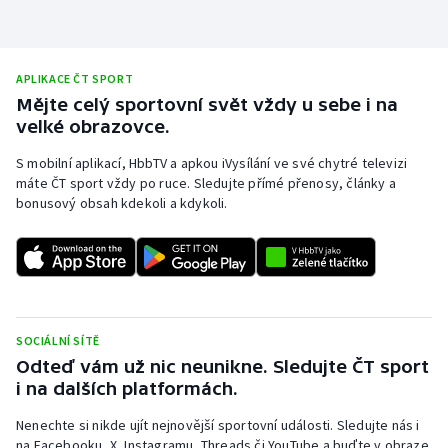
APLIKACE ČT SPORT
Mějte celý sportovní svět vždy u sebe i na
velké obrazovce.
S mobilní aplikací, HbbTV a apkou iVysílání ve své chytré televizi
máte ČT sport vždy po ruce. Sledujte přímé přenosy, články a
bonusový obsah kdekoli a kdykoli.
SOCIÁLNÍ SÍTĚ
Odteď vám už nic neunikne. Sledujte ČT sport
i na dalších platformách.
Nenechte si nikde ujít nejnovější sportovní události. Sledujte nás i
na Facebooku, X, Instagramu, Threads či YouTube a buďte v obraze.