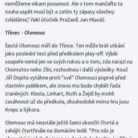
nemůžeme nikam posunout. Ale v tom mančaftu ta
touha uspět musí být a zatím ty zápasy všechny
zvládáme," řekl útočník Pražanů Jan Hlaváč.
Třinec - Olomouc
Šestá Olomouc míří do Třince. Ten může brát utkání
jako poslední test před předkolem play-off. Výběr
soupeře nemá jen ve svých rukou a o tom, zda narazí na
Chomutov nebo Zlín, rozhodnou i další výsledky. Kouč
Jiří Dopita vytáhne proti "své" Olomouci poprvé před
vlastním publikem, ale znovu mu bude chybět řada
zraněných: Klesla, Linhart, Roth a Žejdl by mohli
zasáhnout už do předkola, dlouhodobě mimo hru jsou
Kreps a Sýkora.
Olomouc má neustále ještě šanci skončit čtvrtá a
zahájit čtvrtfinále na domácím ledě. "Pro nás je