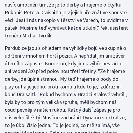
navíc umocněn tím, že je to derby a hrajeme o čtyřku.
Moderní pětiboj
Rukopis Petera Draisaitla je v jejich hře znát ve spoustě
věcí. Jestli nás nakoplo vítězství ve Varech, to uvidíme v
Motorsport
pátek. Musíme teď vyhrávat každé utkání," řekl asistent
trenéra Michal Tvrdík.
Olympijské hry
Pardubice jsou s ohledem na vyhlídky bojů ve skupině o
Parasport
udržení v mnohem horší pozici. A nepřidal jim ani závěr
úterního zápasu s Kometou, kdy jim k výhře nestačilo
Plavání
ani vedení 3:0 před polovinou třetí třetiny. "Že hrajeme
derby, jde úplně stranou. My teď hrajeme o body do
Plážový volejbal
play out a je jedno, proti komu a kde to je," zdůraznil
kouč Draisaitl. "Pokud bychom v Hradci Králové vyhráli,
Ragby
byla by to pro tým veliká vzpruha, měli bychom náš
Rychlobruslení
osud pevněji v našich rukou. Každý další zápas je pro
nás veledůležitý. Musíme zachránit Dynamo v extralize,
Rychlostní kanoistika
to je úkol číslo jedna. To je jediné, co mě zajímá, vše
ostatní jde stranou. Celou svou energii věnuji tímto