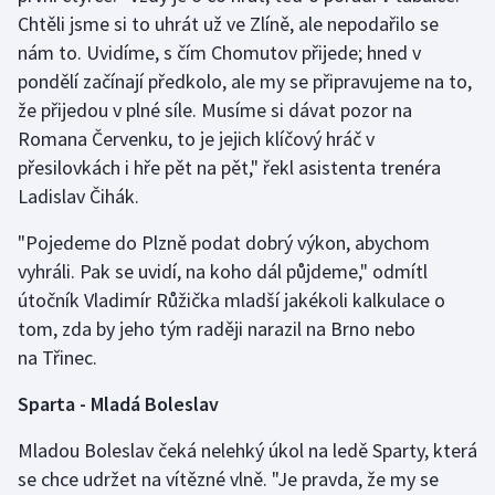
Chtěli jsme si to uhrát už ve Zlíně, ale nepodařilo se
nám to. Uvidíme, s čím Chomutov přijede; hned v
pondělí začínají předkolo, ale my se připravujeme na to,
že přijedou v plné síle. Musíme si dávat pozor na
Romana Červenku, to je jejich klíčový hráč v
přesilovkách i hře pět na pět," řekl asistenta trenéra
Ladislav Čihák.
"Pojedeme do Plzně podat dobrý výkon, abychom
vyhráli. Pak se uvidí, na koho dál půjdeme," odmítl
útočník Vladimír Růžička mladší jakékoli kalkulace o
tom, zda by jeho tým raději narazil na Brno nebo
na Třinec.
Sparta - Mladá Boleslav
Mladou Boleslav čeká nelehký úkol na ledě Sparty, která
se chce udržet na vítězné vlně. "Je pravda, že my se