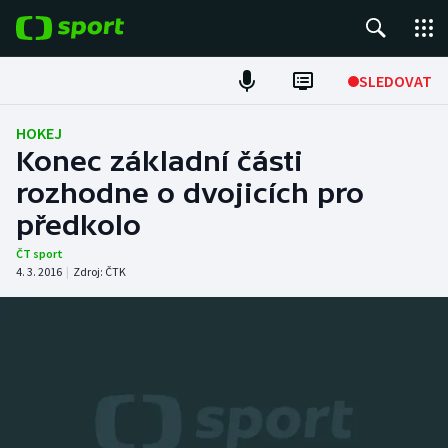
POPULÁRNÍ
SLEDOVAT
ME v atletice
HOKEJ
Konec základní části
ME v plavání
rozhodne o dvojicích pro
předkolo
Fotbal
ČT sport
Hokej
4. 3. 2016
|
Zdroj:
ČTK
Tenis
DALŠÍ SPORTY
Americký fotbal
NEPŘEHLÉDNĚTE