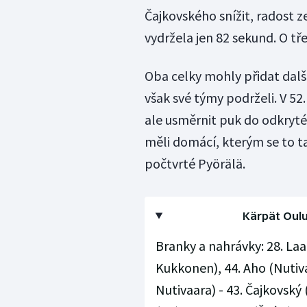
Čajkovského snížit, radost ze
vydržela jen 82 sekund. O tře
Oba celky mohly přidat další
však své týmy podrželi. V 52
ale usměrnit puk do odkryté
měli domácí, kterým se to t
počtvrté Pyörälä.
Kärpät Oulu 
Branky a nahrávky: 28. Laa
Kukkonen), 44. Aho (Nutiva
Nutivaara) - 43. Čajkovský