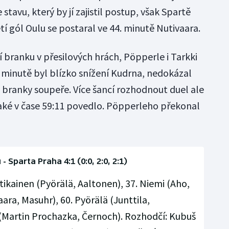
 stavu, který by jí zajistil postup, však Spartě
tí gól Oulu se postaral ve 44. minutě Nutivaara.
 branku v přesilových hrách, Pöpperle i Tarkki
. minutě byl blízko snížení Kudrna, nedokázal
 branky soupeře. Více šancí rozhodnout duel ale
aké v čase 59:11 povedlo. Pöpperleho překonal
- Sparta Praha 4:1 (0:0, 2:0, 2:1)
tikainen (Pyörälä, Aaltonen), 37. Niemi (Aho,
ara, Masuhr), 60. Pyörälä (Junttila,
 (Martin Prochazka, Černoch). Rozhodčí: Kubuš