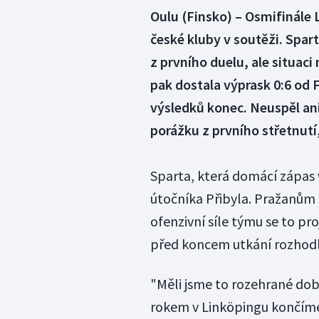
Oulu (Finsko) – Osmifinále L
české kluby v soutěži. Spar
z prvního duelu, ale situaci
pak dostala výprask 0:6 od
výsledků konec. Neuspěl ani
porážku z prvního střetnutí, 
Sparta, která domácí zápas 
útočníka Přibyla. Pražanům 
ofenzivní síle týmu se to pro
před koncem utkání rozhodl
"Měli jsme to rozehrané dobř
rokem v Linköpingu končíme 