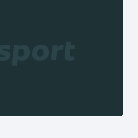
Moderní pětiboj
Triatlon
Motorsport
Veslování
Olympijské hry
Vodní slalom
Parasport
Volejbal
Plavání
Ostatní
Plážový volejbal