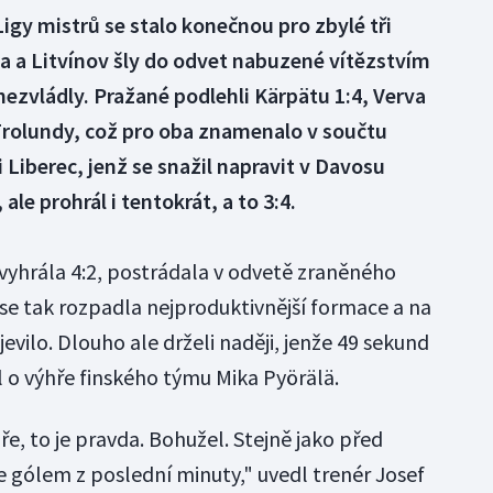
igy mistrů se stalo konečnou pro zbylé tři
ta a Litvínov šly do odvet nabuzené vítězstvím
 nezvládly. Pražané podlehli Kärpätu 1:4, Verva
 Frolundy, což pro oba znamenalo v součtu
 Liberec, jenž se snažil napravit v Davosu
ale prohrál i tentokrát, a to 3:4.
vyhrála 4:2, postrádala v odvetě zraněného
se tak rozpadla nejproduktivnější formace a na
jevilo. Dlouho ale drželi naději, jenže 49 sekund
 o výhře finského týmu Mika Pyörälä.
e, to je pravda. Bohužel. Stejně jako před
gólem z poslední minuty," uvedl trenér Josef