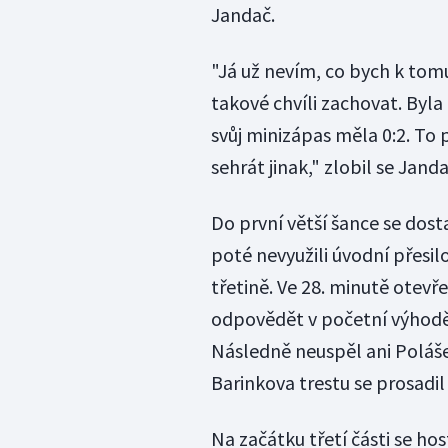
Jandač.
"Já už nevím, co bych k tomu 
takové chvíli zachovat. Byla
svůj minizápas měla 0:2. To 
sehrát jinak," zlobil se Janda
Do první větší šance se dost
poté nevyužili úvodní přesilo
třetině. Ve 28. minutě otev
odpovědět v početní výhodě
Následně neuspěl ani Poláše
Barinkova trestu se prosadil
Na začátku třetí části se h