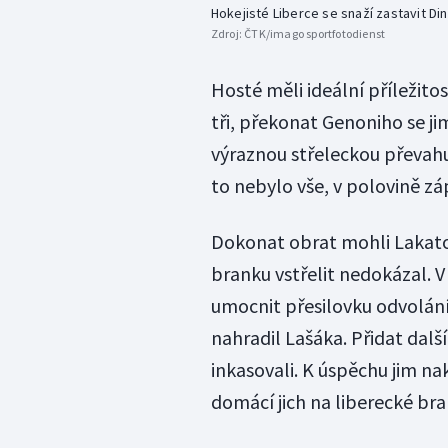
Hokejisté Liberce se snaží zastavit D
Zdroj:
ČTK/imago sportfotodienst
Hosté měli ideální příležito
tři, překonat Genoniho se jim
výraznou střeleckou převahu 
to nebylo vše, v polovině zá
Dokonat obrat mohli Lakatoš
branku vstřelit nedokázal. V
umocnit přesilovku odvolán
nahradil Lašáka. Přidat dal
inkasovali. K úspěchu jim n
domácí jich na liberecké bra