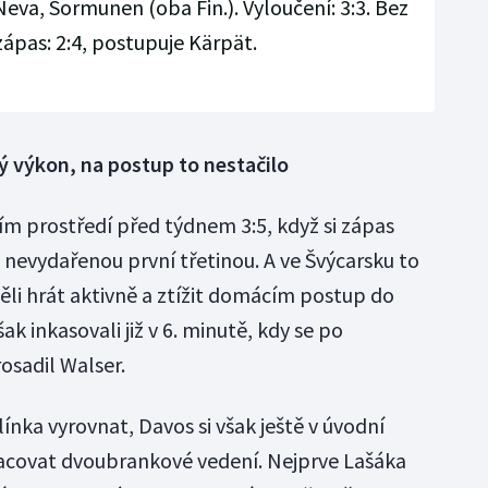
Neva, Sormunen (oba Fin.). Vyloučení: 3:3. Bez
 zápas: 2:4, postupuje Kärpät.
ý výkon, na postup to nestačilo
ím prostředí před týdnem 3:5, když si zápas
 nevydařenou první třetinou. A ve Švýcarsku to
ěli hrát aktivně a ztížit domácím postup do
ak inkasovali již v 6. minutě, kdy se po
osadil Walser.
ínka vyrovnat, Davos si však ještě v úvodní
racovat dvoubrankové vedení. Nejprve Lašáka