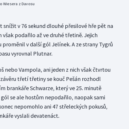
ino Wiesera z Davosu
st snížit v 76 sekund dlouhé přesilové hře pět na
 však podařilo až ve druhé třetině. Jejich
proměnil v další gól Jelínek. A ze strany Tygrů
pasu vyrovnal Plutnar.
 nebo Vampola, ani jeden z nich však čtvrtou
 závěru třetí třetiny se kouč Pešán rozhodl
ím brankáře Schwarze, který ve 25. minutě
ší gól se ale hostům nepodařilo, naopak sami
akonec nepomohlo ani 47 střeleckých pokusů,
nkáře vyslali devatenáct.