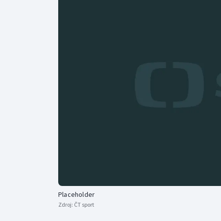
Curling
Dostihy
Florbal
Futsal
Golf
Gymnastika
Placeholder
Zdroj:
ČT sport