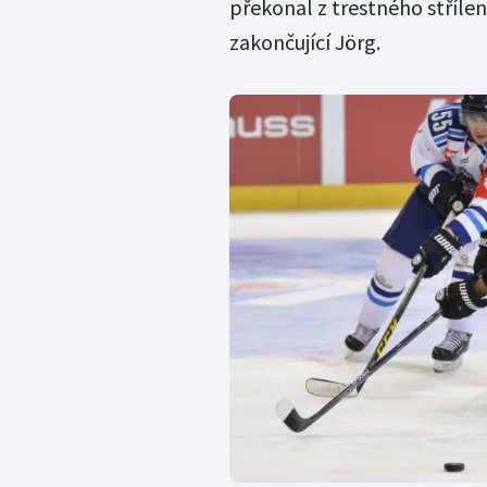
překonal z trestného střílen
zakončující Jörg.