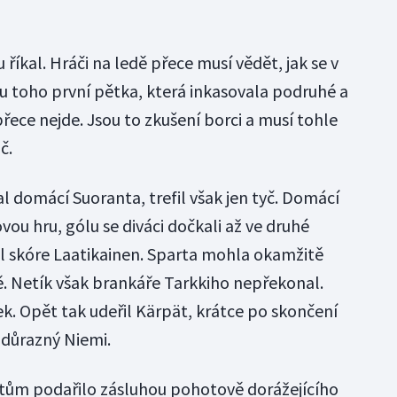
říkal. Hráči na ledě přece musí vědět, jak se v
 u toho první pětka, která inkasovala podruhé a
přece nejde. Jsou to zkušení borci a musí tohle
č.
al domácí Suoranta, trefil však jen tyč. Domácí
vou hru, gólu se diváci dočkali až ve druhé
řel skóre Laatikainen. Sparta mohla okamžitě
. Netík však brankáře Tarkkiho nepřekonal.
k. Opět tak udeřil Kärpät, krátce po skončení
 důrazný Niemi.
ostům podařilo zásluhou pohotově dorážejícího