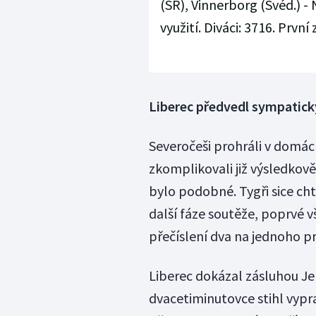
(SR), Vinnerborg (Švéd.) - 
využití. Diváci: 3716. První
Liberec předvedl sympatick
Severočeši prohráli v domác
zkomplikovali již výsledkově
bylo podobné. Tygři sice cht
další fáze soutěže, poprvé vš
přečíslení dva na jednoho pr
Liberec dokázal zásluhou Jel
dvacetiminutovce stihl vyp