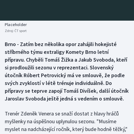
Baseball a softbal
Soutěže
Basketbal
Historické návraty
Placeholder
Zdroj:
ČT sport
Biatlon
Aplikace ČT sport
Brno - Zatím bez několika opor zahájili hokejisté
Boby a skeleton
AZ kvíz
stříbrného týmu extraligy Komety Brno letní
přípravu. Chyběli Tomáš Žižka a Jakub Svoboda, kteří
Box
si prodloužili sezonu v reprezentaci. Slovenský
útočník Róbert Petrovický má ve smlouvě, že podle
Curling
svých zvyklostí v létě trénuje individuálně. Do
přípravy se teprve zapojí Tomáš Divíšek, další útočník
Dostihy
Jaroslav Svoboda ještě jedná s vedením o smlouvě.
Florbal
Trenér Zdeněk Venera se snaží dostat z hlavy hráčů
Futsal
myšlenky na úspěšnou uplynulou sezonu. "Musíme
myslet na nadcházející ročník, který bude hodně těžký,"
Golf