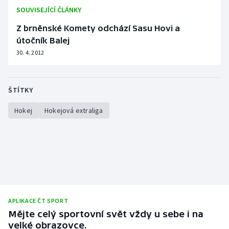
Stolní tenis
SOUVISEJÍCÍ ČLÁNKY
Z brněnské Komety odchází Sasu Hovi a
Triatlon
útočník Balej
30. 4. 2012
Veslování
Vodní slalom
ŠTÍTKY
Volejbal
Hokej
Hokejová extraliga
Ostatní
APLIKACE ČT SPORT
Mějte celý sportovní svět vždy u sebe i na
velké obrazovce.