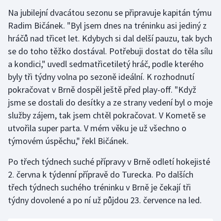
Na jubilejní dvacátou sezonu se připravuje kapitán týmu
Olympijské hry
Radim Bičánek. "Byl jsem dnes na tréninku asi jediný z
hráčů nad třicet let. Kdybych si dal delší pauzu, tak bych
Parasport
se do toho těžko dostával. Potřebuji dostat do těla sílu
Plavání
a kondici," uvedl sedmatřicetiletý hráč, podle kterého
byly tři týdny volna po sezoně ideální. K rozhodnutí
Plážový volejbal
pokračovat v Brně dospěl ještě před play-off. "Když
jsme se dostali do desítky a ze strany vedení byl o moje
Ragby
služby zájem, tak jsem chtěl pokračovat. V Kometě se
utvořila super parta. V mém věku je už všechno o
Rychlobruslení
týmovém úspěchu," řekl Bičánek.
Rychlostní kanoistika
Po třech týdnech suché přípravy v Brně odletí hokejisté
2. června k týdenní přípravě do Turecka. Po dalších
Short track
třech týdnech suchého tréninku v Brně je čekají tři
týdny dovolené a po ní už půjdou 23. července na led.
Sportovní střelba