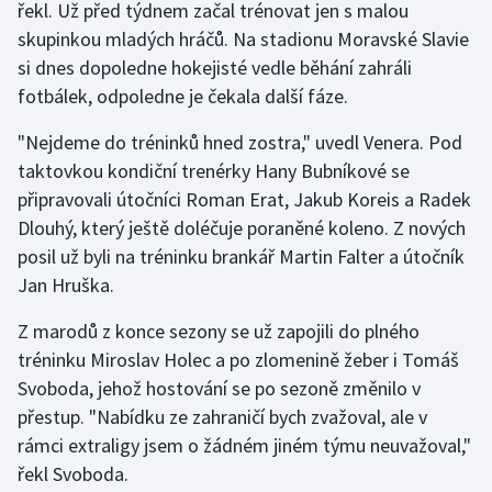
řekl. Už před týdnem začal trénovat jen s malou
skupinkou mladých hráčů. Na stadionu Moravské Slavie
Gymnastika
si dnes dopoledne hokejisté vedle běhání zahráli
fotbálek, odpoledne je čekala další fáze.
Házená
"Nejdeme do tréninků hned zostra," uvedl Venera. Pod
Jezdectví
taktovkou kondiční trenérky Hany Bubníkové se
připravovali útočníci Roman Erat, Jakub Koreis a Radek
Judo
Dlouhý, který ještě doléčuje poraněné koleno. Z nových
posil už byli na tréninku brankář Martin Falter a útočník
Krasobruslení
Jan Hruška.
Lezení
Z marodů z konce sezony se už zapojili do plného
tréninku Miroslav Holec a po zlomenině žeber i Tomáš
Lyže a snowboard
Svoboda, jehož hostování se po sezoně změnilo v
přestup. "Nabídku ze zahraničí bych zvažoval, ale v
Moderní pětiboj
rámci extraligy jsem o žádném jiném týmu neuvažoval,"
řekl Svoboda.
Motorsport