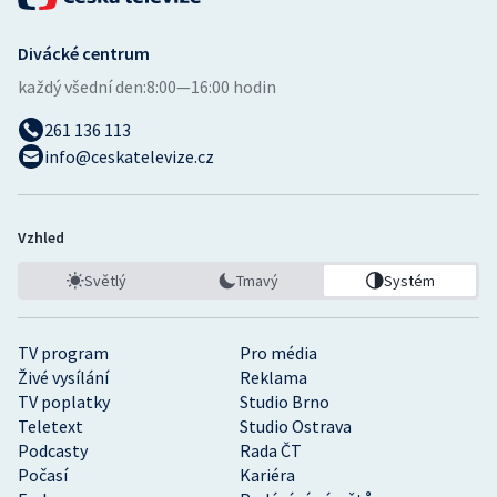
Divácké centrum
každý všední den:
8:00—16:00 hodin
261 136 113
info@ceskatelevize.cz
Vzhled
Světlý
Tmavý
Systém
TV program
Pro média
Živé vysílání
Reklama
TV poplatky
Studio Brno
Teletext
Studio Ostrava
Podcasty
Rada ČT
Počasí
Kariéra