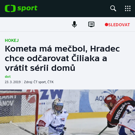
POPULÁRNÍ
SLEDOVAT
Fotbal
HOKEJ
Kometa má mečbol, Hradec
Hokej
chce odčarovat Čiliaka a
vrátit sérii domů
Tenis
dot
Atletika
23. 3. 2019
|
Zdroj:
ČT sport
,
ČTK
Cyklistika
DALŠÍ SPORTY
Americký fotbal
NEPŘEHLÉDNĚTE