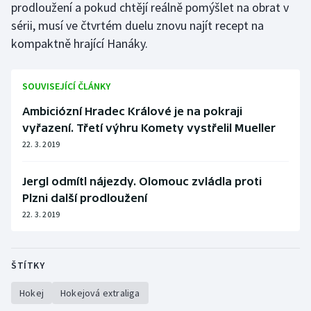
prodloužení a pokud chtějí reálně pomýšlet na obrat v
Stolní tenis
sérii, musí ve čtvrtém duelu znovu najít recept na
kompaktně hrající Hanáky.
Triatlon
Veslování
SOUVISEJÍCÍ ČLÁNKY
Vodní slalom
Ambiciózní Hradec Králové je na pokraji
vyřazení. Třetí výhru Komety vystřelil Mueller
Volejbal
22. 3. 2019
Ostatní
Jergl odmítl nájezdy. Olomouc zvládla proti
Plzni další prodloužení
22. 3. 2019
ŠTÍTKY
Hokej
Hokejová extraliga