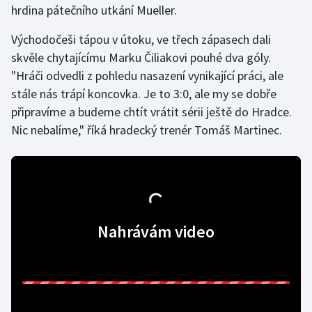
hrdina pátečního utkání Mueller.
Gymnastika
Východočeši tápou v útoku, ve třech zápasech dali
skvěle chytajícímu Marku Čiliakovi pouhé dva góly.
Házená
"Hráči odvedli z pohledu nasazení vynikající práci, ale
stále nás trápí koncovka. Je to 3:0, ale my se dobře
Jezdectví
připravíme a budeme chtít vrátit sérii ještě do Hradce.
Nic nebalíme," říká hradecký trenér Tomáš Martinec.
Judo
Krasobruslení
Lezení
Nahrávám video
Lyže a snowboard
Moderní pětiboj
Motorsport