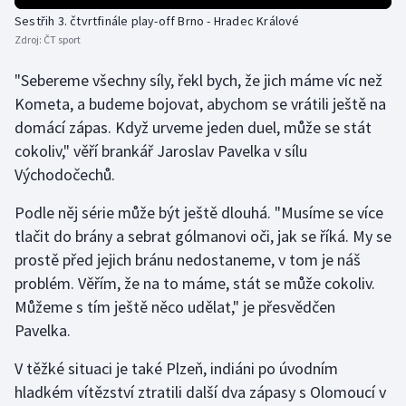
Sestřih 3. čtvrtfinále play-off Brno - Hradec Králové
Olympijské hry
Zdroj:
ČT sport
Parasport
"Sebereme všechny síly, řekl bych, že jich máme víc než
Kometa, a budeme bojovat, abychom se vrátili ještě na
Plavání
domácí zápas. Když urveme jeden duel, může se stát
cokoliv," věří brankář Jaroslav Pavelka v sílu
Plážový volejbal
Východočechů.
Ragby
Podle něj série může být ještě dlouhá. "Musíme se více
tlačit do brány a sebrat gólmanovi oči, jak se říká. My se
Rychlobruslení
prostě před jejich bránu nedostaneme, v tom je náš
problém. Věřím, že na to máme, stát se může cokoliv.
Rychlostní kanoistika
Můžeme s tím ještě něco udělat," je přesvědčen
Pavelka.
Short track
V těžké situaci je také Plzeň, indiáni po úvodním
Sportovní střelba
hladkém vítězství ztratili další dva zápasy s Olomoucí v