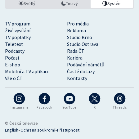
Světlý
Tmavý
Systém
TV program
Pro média
Živé vysílání
Reklama
TV poplatky
Studio Brno
Teletext
Studio Ostrava
Podcasty
Rada ČT
Počasí
Kariéra
E-shop
Podávání námětů
Mobilní a TV aplikace
Časté dotazy
Vše o ČT
Kontakty
Instagram
Facebook
YouTube
X
Threads
© Česká televize
•
•
English
Ochrana soukromí
Přístupnost