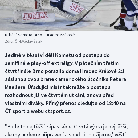
Baseball a softbal
Soutěže
Basketbal
Historické návraty
Biatlon
Aplikace ČT sport
Utkání Kometa Brno - Hradec Králové
Zdroj:
ČT4/Václav Šálek
Boby a skeleton
AZ kvíz
Jediné vítězství dělí Kometu od postupu do
semifinále play-off extraligy. V pátečním třetím
Box
čtvrtfinále Brno porazilo doma Hradec Králové 2:1
Curling
zásluhou dvou branek amerického útočníka Petera
Muellera. Úřadující mistr tak může o postupu
Dostihy
rozhodnout již ve čtvrtém utkání, znovu před
vlastními diváky. Přímý přenos sledujte od 18:40 na
Florbal
ČT sport a webu ctsport.cz.
Futsal
"Bude to nejtěžší zápas série. Čtvrtá výhra je nejtěžší,
ale my budeme připravení a snad si to užijeme," věští
Golf