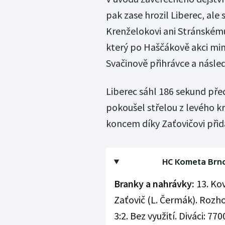
pak zase hrozil Liberec, ale 
Krenželokovi ani Stránskému
který po Haščákově akci min
Svačinově přihrávce a násled
Liberec sáhl 186 sekund pře
pokoušel střelou z levého k
koncem díky Zaťovičovi přida
HC Kometa Brno - 
Branky a nahrávky:
13. Ková
Zaťovič (L. Čermák). Rozhod
3:2. Bez využití. Diváci: 77