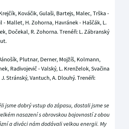
Krejčík, Kováčik, Gulaši, Bartejs, Malec, Trška -
il - Mallet, H. Zohorna, Havránek - Haščák, L.
k, Dočekal, R. Zohorna. Trenéři: L. Zábranský
ut.
Jánošík, Plutnar, Derner, Mojžíš, Kolmann,
nek, Radivojevič - Valský, L. Krenželok, Svačina
 J. Stránský, Vantuch, A. Dlouhý. Trenéři:
li jsme dobrý vstup do zápasu, dostali jsme se
 velkém nasazení s obrovskou bojovností z obou
zní a diváci nám dodávali velkou energii. My