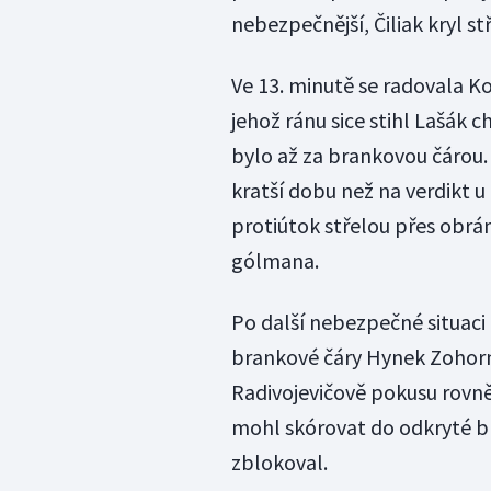
nebezpečnější, Čiliak kryl st
Ve 13. minutě se radovala Ko
jehož ránu sice stihl Lašák ch
bylo až za brankovou čárou.
kratší dobu než na verdikt u p
protiútok střelou přes obrá
gólmana.
Po další nebezpečné situac
brankové čáry Hynek Zohorn
Radivojevičově pokusu rovně
mohl skórovat do odkryté b
zblokoval.