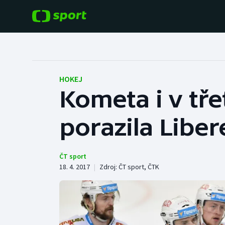
POPULÁRNÍ
DALŠÍ SPORTY
Fotbal
Americký fotbal
HOKEJ
Kometa i v tř
Hokej
Baseball a softbal
porazila Libere
Tenis
Basketbal
Atletika
Biatlon
ČT sport
18. 4. 2017
|
Zdroj:
ČT sport
,
ČTK
Cyklistika
Boby a skeleton
Box