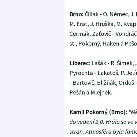
Brno:
Čiliak - O. Němec, J. 
M. Erat, J. Hruška, M. Kvap
Čermák, Zaťovič - Vondráče
st., Pokorný, Haken a Pešo
Liberec:
Lašák - R. Šimek, 
Pyrochta - Lakatoš, P. Jelí
- Bartovič, Bližňák, Ordoš -
Pešán a Mlejnek.
Kamil Pokorný (Brno):
"Mě
do vedení 2:0. Hrálo se ve
stran. Atmosféra byla famó