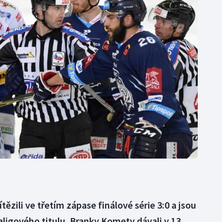
Moderní pětiboj
Triatlon
Motorsport
Veslování
Olympijské hry
Vodní slalom
Parasport
Volejbal
Plavání
Ostatní
Plážový volejbal
tězili ve třetím zápase finálové série 3:0 a jsou
aligového titulu. Branky Komety dávali v 13.