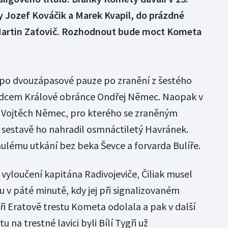
 Jozef Kováčik a Marek Kvapil, do prázdné
 Martin Zaťovič. Rozhodnout bude moct Kometa
 po dvouzápasové pauze po zranění z šestého
adcem Králové obránce Ondřej Němec. Naopak v
 Vojtěch Němec, pro kterého se zraněným
 sestavě ho nahradil osmnáctiletý Havránek.
nulému utkání bez beka Ševce a forvarda Bulíře.
i vyloučení kapitána Radivojeviče, Čiliak musel
 v páté minutě, kdy jej při signalizovaném
Při Eratově trestu Kometa odolala a pak v další
 na trestné lavici byli Bílí Tygři už