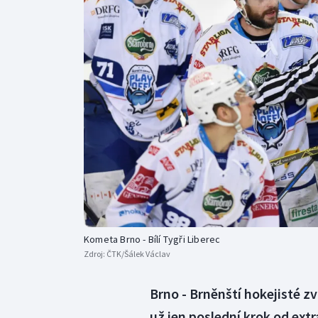
Curling
Dostihy
Florbal
Futsal
Golf
Gymnastika
Kometa Brno - Bílí Tygři Liberec
Zdroj:
ČTK/Šálek Václav
Brno - Brněnští hokejisté zví
už jen poslední krok od extr