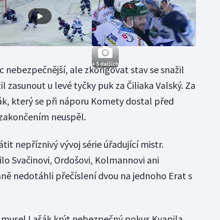
+ 5 dalších
c nebezpečnější, ale zkorigovat stav se snažil
l zasunout u levé tyčky puk za Čiliaka Valský. Za
ák, který se při náporu Komety dostal před
 zakončením neuspěl.
it nepříznivý vývoj série úřadující mistr.
ilo Svačinovi, Ordošovi, Kolmannovi ani
aně nedotáhli přečíslení dvou na jednoho Erat s
 musel Lašák krýt nebezpečný pokus Kvapila,