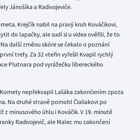
řely Jánošíka a Radivojeviče.
meta. Krejčík nabil na pravý kruh Kováčikovi,
ytit do lapačky, ale sudí si u videa ověřili, že to
 Na další změnu skóre se čekalo o poznání
rvní trefy. Za 32 vteřin vyřešil Kvapil rychlý
nce Plutnara pod vyrážečku libereckého
i Komety nepřekvapil Lašáka zakončením zpoza
a. Na druhé straně pomohl Čialiakovi po
ž z minusového úhlu i Kováčik. V 19. minutě
ranky Radivojevič, ale Malec mu zakončení