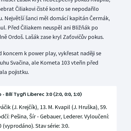
sebrat Čiliakovi čisté konto se nepodařilo
. Největší šanci měl domácí kapitán Čermák,
ul. Před Čiliakem neuspěl ani Bližňák po
ně Ordoš. Lašák zase kryl Zaťovičův pokus.
d koncem k power play, vykřesat naději se
ruhu Svačina, ale Kometa 103 vteřin před
la pojistku.
Bílí Tygři Liberec 3:0 (2:0, 0:0, 1:0)
čik (J. Krejčík), 13. M. Kvapil (J. Hruška), 59.
čí: Pešina, Šír - Gebauer, Lederer. Vyloučení:
00 (vyprodáno). Stav série: 3:0.