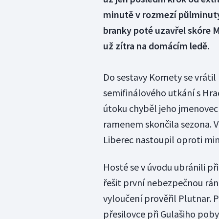
minutě v rozmezí půlminuty
branky poté uzavřel skóre
už zítra na domácím ledě.
Do sestavy Komety se vrátil
semifinálového utkání s Hr
útoku chyběl jeho jmenovec
ramenem skončila sezona. V
Liberec nastoupil oproti mi
Hosté se v úvodu ubránili př
řešit první nebezpečnou ránu
vyloučení prověřil Plutnar. 
přesilovce při Gulašiho pobytu