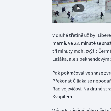
V druhé třetině už byl Libere
marně. Ve 23. minutě se snaži
tři minuty mohl zvýšit Čerm
Lašáka, ale s bekhendovým
Pak pokračoval ve snaze zvrát
Překonat Čiliaka se nepodař
Radivojevičovi. Na druhé str
Kvapilem.
V úvodu závěrečného dějství