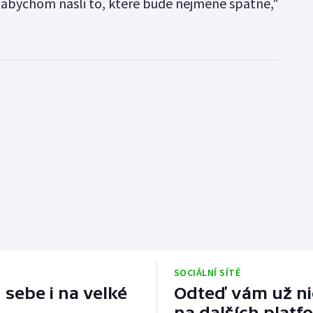
o, abychom našli to, které bude nejméně špatné,"
SOCIÁLNÍ SÍTĚ
 sebe i na velké
Odteď vám už nic
na dalších platf