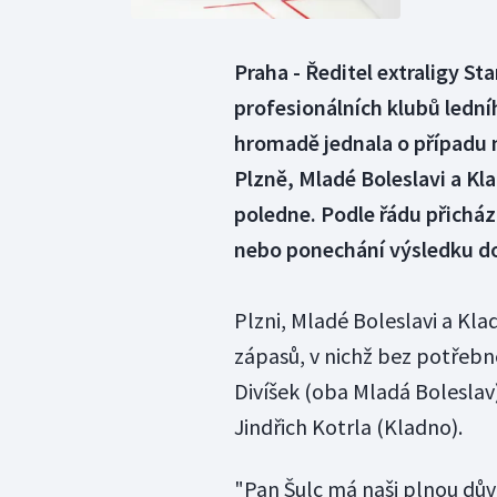
Praha - Ředitel extraligy St
profesionálních klubů ledn
hromadě jednala o případu n
Plzně, Mladé Boleslavi a Kl
poledne. Podle řádu přichá
nebo ponechání výsledku d
Plzni, Mladé Boleslavi a K
zápasů, v nichž bez potřebné
Divíšek (oba Mladá Boleslav)
Jindřich Kotrla (Kladno).
"Pan Šulc má naši plnou dův