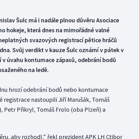
anislav Šulc má i nadále plnou důvěru Asociace
ího hokeje, která dnes na mimořádné valné
eplatných svazových registrací pětice hráčů
adna. Svůj verdikt v kauze Šulc oznámí v pátek v
zí v úvahu kontumace zápasů, odebrání bodů
osaženého na ledě.
ladnu hrozí odebrání bodů nebo kontumace
 registrace nastoupili Jiří Marušák, Tomáš
, Petr Přikryl, Tomáš Frolo (oba Plzeň) a
ěru, aby rozhodl," řekl prezident APK LH Ctibor