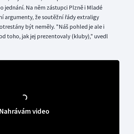
po jednání. Na něm zástupci Plzně i Mladé
vní argumenty, že soutěžní řády extraligy
potrestány být neměly. "Náš pohled je ale i
d toho, jak jej prezentovaly (kluby)," uvedl
Nahrávám video