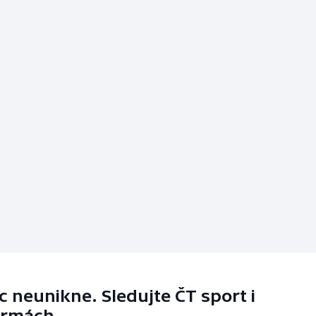
 neunikne. Sledujte ČT sport i
ormách.