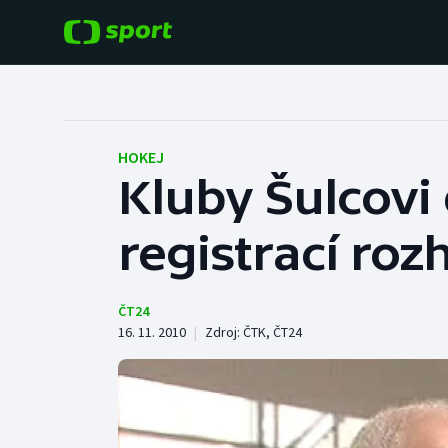
POPULÁRNÍ
DALŠÍ SPORTY
Fotbal
Americký fotbal
HOKEJ
Kluby Šulcovi 
Hokej
Baseball a softbal
registrací ro
Tenis
Basketbal
Atletika
Biatlon
ČT24
16. 11. 2010
|
Zdroj:
ČTK
,
ČT24
Cyklistika
Boby a skeleton
Box