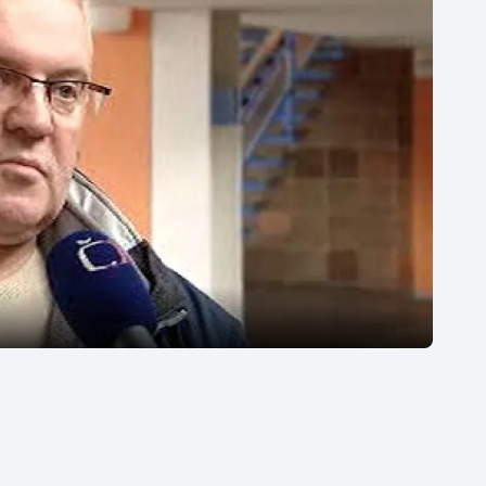
Moderní pětiboj
Triatlon
Motorsport
Veslování
Olympijské hry
Vodní slalom
Parasport
Volejbal
Plavání
Ostatní
Plážový volejbal