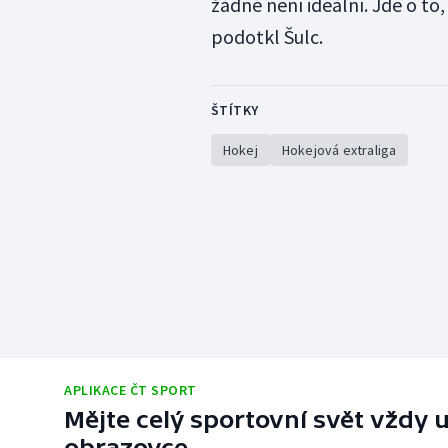
žádné není ideální. Jde o t
podotkl Šulc.
ŠTÍTKY
Hokej
Hokejová extraliga
APLIKACE ČT SPORT
Mějte celý sportovní svět vždy u
obrazovce.