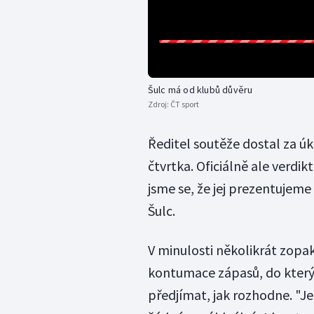
Šulc má od klubů důvěru
Zdroj:
ČT sport
Ředitel soutěže dostal za úk
čtvrtka. Oficiálně ale verdi
jsme se, že jej prezentujeme z
Šulc.
V minulosti několikrát zopa
kontumace zápasů, do který
předjímat, jak rozhodne. "Je