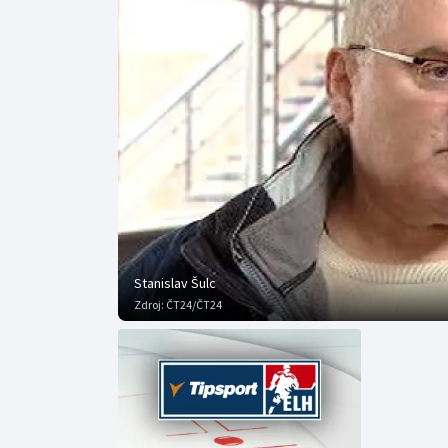
Curling
Dostihy
Florbal
Futsal
Golf
Gymnastika
Stanislav Šulc
Zdroj:
ČT24/ČT24