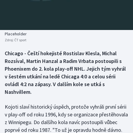
Baseball a softbal
Soutěže
Basketbal
Historické návraty
Biatlon
Aplikace ČT sport
Placeholder
Zdroj:
ČT sport
Boby a skeleton
AZ kvíz
Chicago - Čeští hokejisté Rostislav Klesla, Michal
Rozsíval, Martin Hanzal a Radim Vrbata postoupili s
Box
Phoenixem do 2. kola play-off NHL. Jejich tým vyhrál
Curling
v šestém utkání na ledě Chicaga 4:0 a celou sérii
ovládl 4:2 na zápasy. V dalším kole se utká s
Dostihy
Nashvillem.
Florbal
Kojoti slaví historický úspěch, protože vyhráli první sérii
v play-off od roku 1996, kdy se organizace přestěhovala
Futsal
z Winnipegu. Do dalšího kola navíc postoupili vůbec
poprvé od roku 1987. "To už je opravdu hodně dávno.
Golf