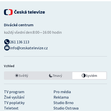
Divácké centrum
každý všední den:
8:00—16:00 hodin
261 136 113
info@ceskatelevize.cz
Vzhled
Světlý
Tmavý
Systém
TV program
Pro média
Živé vysílání
Reklama
TV poplatky
Studio Brno
Teletext
Studio Ostrava