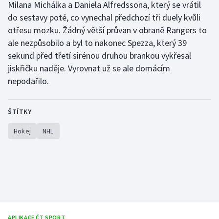
Milana Michálka a Daniela Alfredssona, který se vrátil
Stolní tenis
do sestavy poté, co vynechal předchozí tři duely kvůli
otřesu mozku. Žádný větší průvan v obraně Rangers to
Triatlon
ale nezpůsobilo a byl to nakonec Spezza, který 39
Veslování
sekund před třetí sirénou druhou brankou vykřesal
jiskřičku naděje. Vyrovnat už se ale domácím
Vodní slalom
nepodařilo.
Volejbal
ŠTÍTKY
Ostatní
Hokej
NHL
APLIKACE ČT SPORT