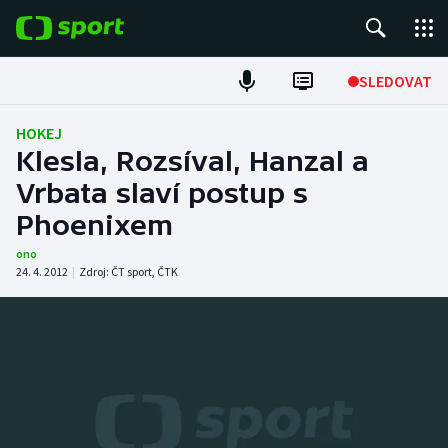
POPULÁRNÍ
SLEDOVAT
Fotbal
HOKEJ
Klesla, Rozsíval, Hanzal a
Hokej
Vrbata slaví postup s
Phoenixem
Tenis
ono
Atletika
24. 4. 2012
|
Zdroj:
ČT sport
,
ČTK
Cyklistika
DALŠÍ SPORTY
Americký fotbal
NEPŘEHLÉDNĚTE