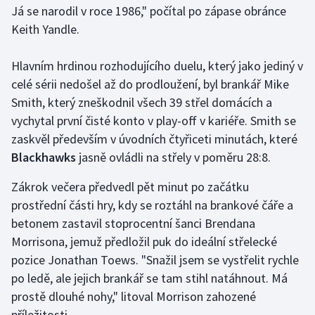
Já se narodil v roce 1986," počítal po zápase obránce
Keith Yandle.
Gymnastika
Hlavním hrdinou rozhodujícího duelu, který jako jediný v
Házená
celé sérii nedošel až do prodloužení, byl brankář Mike
Jezdectví
Smith, který zneškodnil všech 39 střel domácích a
vychytal první čisté konto v play-off v kariéře. Smith se
Judo
zaskvěl především v úvodních čtyřiceti minutách, které
Blackhawks
jasně ovládli na střely v poměru 28:8.
Krasobruslení
Zákrok večera předvedl pět minut po začátku
Lezení
prostřední části hry, kdy se roztáhl na brankové čáře a
betonem zastavil stoprocentní šanci Brendana
Lyže a snowboard
Morrisona, jemuž předložil puk do ideální střelecké
pozice Jonathan Toews. "Snažil jsem se vystřelit rychle
Moderní pětiboj
po ledě, ale jejich brankář se tam stihl natáhnout. Má
prostě dlouhé nohy," litoval Morrison zahozené
Motorsport
příležitosti.