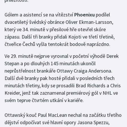
Olympijské hry
Gólem a asistencí se na vítězství
Phoenixu
podílel
dvacetiletý švédský obránce Oliver Ekman-Larsson,
Parasport
který ve 34. minutě v přesilové hře otevřel skóre
Plavání
zápasu. Další tři branky přidali Kojoti ve třetí třetině,
čtveřice Čechů vyšla tentokrát bodově naprázdno.
Plážový volejbal
Ve 29. minutě nejprve vyrovnal v početní výhodě Derek
Stepan a po dlouhých 145 minutách ukončil
Ragby
neprůstřelnost brankáře Ottawy Craiga Andersona.
Rychlobruslení
Další dvě branky pak hosté přidali v posledních třech
minutách třetiny, kdy se prosadili Brad Richards a Chris
Rychlostní kanoistika
Kreider, jenž tak zaznamenal premiérový gól v NHL ve
svém teprve čtvrtém utkání v kariéře.
Short track
Ottawský kouč Paul MacLean nechal na začátku třetího
Sportovní střelba
dějství odpočívat své hlavní opory Jasona Spezzu,