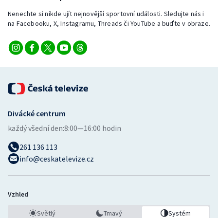
Stolní tenis
Nenechte si nikde ujít nejnovější sportovní události. Sledujte nás i
na Facebooku, X, Instagramu, Threads či YouTube a buďte v obraze.
Triatlon
Veslování
Vodní slalom
Volejbal
Divácké centrum
Ostatní
každý všední den:
8:00—16:00 hodin
261 136 113
info@ceskatelevize.cz
Vzhled
Světlý
Tmavý
Systém