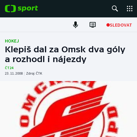
POPULÁRNÍ
SLEDOVAT
Fotbal
HOKEJ
Klepiš dal za Omsk dva góly
Hokej
a rozhodl i nájezdy
Tenis
ČT24
23. 11. 2008
|
Zdroj:
ČTK
Atletika
Cyklistika
DALŠÍ SPORTY
Americký fotbal
NEPŘEHLÉDNĚTE