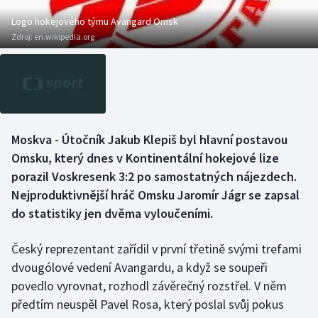
Baseball a softbal
Soutěže
Logo hokejového týmu Avangard Omsk
Zdroj:
en.wikipedia.org
Basketbal
Historické návraty
Biatlon
Aplikace ČT sport
Boby a skeleton
AZ kvíz
Moskva - Útočník Jakub Klepiš byl hlavní postavou
Box
Omsku, který dnes v Kontinentální hokejové lize
porazil Voskresenk 3:2 po samostatných nájezdech.
Curling
Nejproduktivnější hráč Omsku Jaromír Jágr se zapsal
do statistiky jen dvěma vyloučeními.
Dostihy
Český reprezentant zařídil v první třetině svými trefami
Florbal
dvougólové vedení Avangardu, a když se soupeři
Futsal
povedlo vyrovnat, rozhodl závěrečný rozstřel. V něm
předtím neuspěl Pavel Rosa, který poslal svůj pokus
Golf