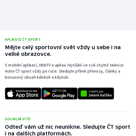
Olympijské hry
Parasport
Plavání
APLIKACE ČT SPORT
Mějte celý sportovní svět vždy u sebe i na
Plážový volejbal
velké obrazovce.
S mobilní aplikací, HbbTV a apkou iVysílání ve své chytré televizi
Ragby
máte ČT sport vždy po ruce. Sledujte přímé přenosy, články a
bonusový obsah kdekoli a kdykoli.
Rychlobruslení
Rychlostní kanoistika
Short track
SOCIÁLNÍ SÍTĚ
Sportovní střelba
Odteď vám už nic neunikne. Sledujte ČT sport
i na dalších platformách.