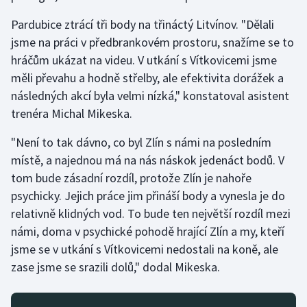
Pardubice ztrácí tři body na třináctý Litvínov. "Dělali
jsme na práci v předbrankovém prostoru, snažíme se to
hráčům ukázat na videu. V utkání s Vítkovicemi jsme
měli převahu a hodně střelby, ale efektivita dorážek a
následných akcí byla velmi nízká," konstatoval asistent
trenéra Michal Mikeska.
"Není to tak dávno, co byl Zlín s námi na posledním
místě, a najednou má na nás náskok jedenáct bodů. V
tom bude zásadní rozdíl, protože Zlín je nahoře
psychicky. Jejich práce jim přináší body a vynesla je do
relativně klidných vod. To bude ten největší rozdíl mezi
námi, doma v psychické pohodě hrající Zlín a my, kteří
jsme se v utkání s Vítkovicemi nedostali na koně, ale
zase jsme se srazili dolů," dodal Mikeska.