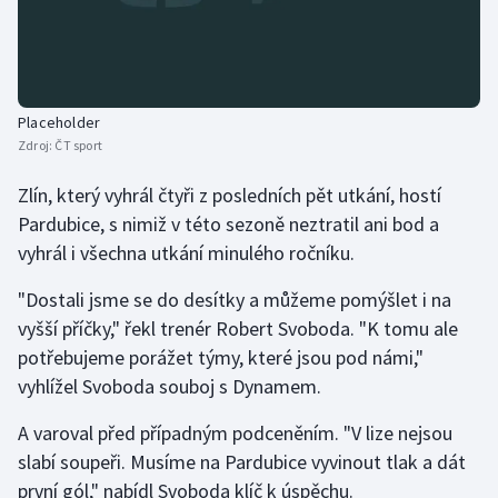
Placeholder
Zdroj:
ČT sport
Zlín, který vyhrál čtyři z posledních pět utkání, hostí
Pardubice, s nimiž v této sezoně neztratil ani bod a
vyhrál i všechna utkání minulého ročníku.
"Dostali jsme se do desítky a můžeme pomýšlet i na
vyšší příčky," řekl trenér Robert Svoboda. "K tomu ale
potřebujeme porážet týmy, které jsou pod námi,"
vyhlížel Svoboda souboj s Dynamem.
A varoval před případným podceněním. "V lize nejsou
slabí soupeři. Musíme na Pardubice vyvinout tlak a dát
první gól," nabídl Svoboda klíč k úspěchu.