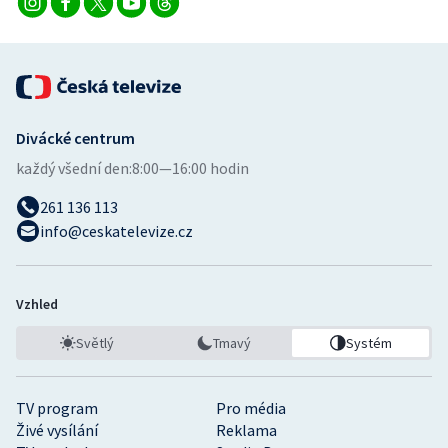
Divácké centrum
každý všední den:
8:00—16:00 hodin
261 136 113
info@ceskatelevize.cz
Vzhled
Světlý
Tmavý
Systém
TV program
Pro média
Živé vysílání
Reklama