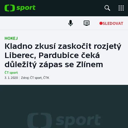
POPULÁRNÍ
SLEDOVAT
Fotbal
HOKEJ
Kladno zkusí zaskočit rozjetý
Hokej
Liberec, Pardubice čeká
důležitý zápas se Zlínem
Tenis
ČT sport
Atletika
3. 1. 2020
|
Zdroj:
ČT sport
,
ČTK
Cyklistika
DALŠÍ SPORTY
Americký fotbal
NEPŘEHLÉDNĚTE