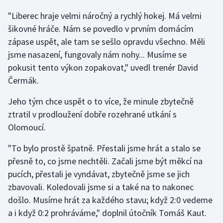
"Liberec hraje velmi náročný a rychlý hokej. Má velmi
Gymnastika
šikovné hráče. Nám se povedlo v prvním domácím
zápase uspět, ale tam se sešlo opravdu všechno. Měli
Házená
jsme nasazení, fungovaly nám nohy... Musíme se
pokusit tento výkon zopakovat," uvedl trenér David
Jezdectví
Čermák.
Judo
Jeho tým chce uspět o to více, že minule zbytečně
ztratil v prodloužení dobře rozehrané utkání s
Krasobruslení
Olomoucí.
Lezení
"To bylo prostě špatně. Přestali jsme hrát a stalo se
přesně to, co jsme nechtěli. Začali jsme být měkcí na
Lyže a snowboard
pucích, přestali je vyndávat, zbytečně jsme se jich
zbavovali. Koledovali jsme si a také na to nakonec
Moderní pětiboj
došlo. Musíme hrát za každého stavu; když 2:0 vedeme
a i když 0:2 prohráváme," doplnil útočník Tomáš Kaut.
Motorsport