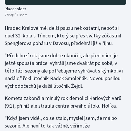
Stolní tenis
Placeholder
Zdroj:
ČT sport
Triatlon
Hradec Králové měl delší pauzu než ostatní, neboť si
Veslování
duel 32. kola s Třincem, který se přes svátky zúčastnil
Spenglerova poháru v Davosu, předehrál již v říjnu.
Vodní slalom
"Předchozí rok jsme dobře ukončili, ale před námi je
Volejbal
ještě spousta práce. Vyhráli jsme dvakrát po sobě, v
této fázi sezony ale potřebujeme vyhrávat s kýmkoliv i
Ostatní
nadále," řekl útočník Radek Smoleňák. Novou posilou
Východočechů je další útočník Žejdl.
Kometa zakončila minulý rok demolicí Karlových Varů
(9:1), při níž ale ztratila centra prvního útoku Holíka.
"Když jsem viděl, co se stalo, myslel jsem, že má po
sezoně. Ale není to tak vážné, věřím, že