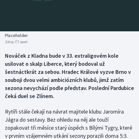
Baseball a softbal
Soutěže
Basketbal
Historické návraty
Biatlon
Aplikace ČT sport
Placeholder
Zdroj:
ČT sport
Boby a skeleton
AZ kvíz
Nováček z Kladna bude v 33. extraligovém kole
usilovat o skalp Liberce, který bodoval už
Box
šestnáctkrát za sebou. Hradec Králové vyzve Brno v
Curling
souboji dvou velmi ambiciózních klubů, jimž zatím
sezona nevychází podle představ. Poslední Pardubice
Dostihy
čeká duel se Zlínem.
Florbal
Rytíři stále čekají na návrat majitele klubu Jaromíra
Jágra do sestavy. Bez ohledu na něj ale touží
Futsal
zopakovat tři měsíce starý úspěch s Bílými Tygry, které
v prvním vzájemném utkání sezony porazili doma 5:3.
Golf