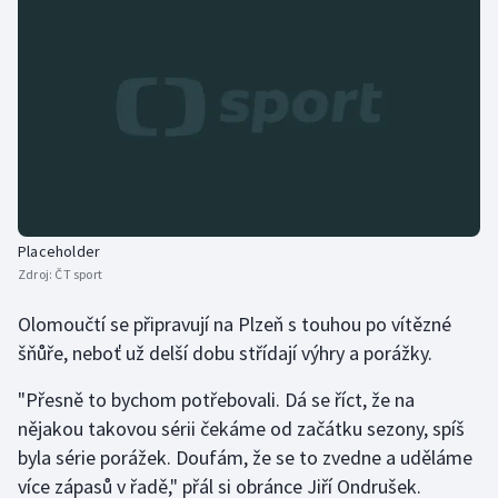
Placeholder
Zdroj:
ČT sport
Olomoučtí se připravují na Plzeň s touhou po vítězné
šňůře, neboť už delší dobu střídají výhry a porážky.
"Přesně to bychom potřebovali. Dá se říct, že na
nějakou takovou sérii čekáme od začátku sezony, spíš
byla série porážek. Doufám, že se to zvedne a uděláme
více zápasů v řadě," přál si obránce Jiří Ondrušek.