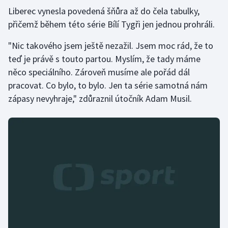
Liberec vynesla povedená šňůra až do čela tabulky,
Olympijské hry
přičemž během této série Bílí Tygři jen jednou prohráli.
Parasport
"Nic takového jsem ještě nezažil. Jsem moc rád, že to
teď je právě s touto partou. Myslím, že tady máme
Plavání
něco speciálního. Zároveň musíme ale pořád dál
pracovat. Co bylo, to bylo. Jen ta série samotná nám
Plážový volejbal
zápasy nevyhraje," zdůraznil útočník Adam Musil.
Ragby
Rychlobruslení
Rychlostní kanoistika
Short track
Sportovní střelba