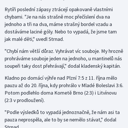
Stolní tenis
Rytíři poslední zápasy ztrácejí opakovaně vlastními
chybami. "Je na nás strašně moc přečíslení dva na
Triatlon
jednoho a tři na dva, máme strašný bordel vzadu a
dostáváme laciné góly. Nebo to vypadá, že jsme tam
Veslování
jak malé děti," uvedl Strnad.
Vodní slalom
"Chybí nám větší důraz. Vyhrávat víc souboje. My hrozně
prohráváme souboje jeden na jednoho, u mantinelů nás
Volejbal
soupeři taky dost přehrávají," dodal kladenský kapitán.
Ostatní
Kladno po domácí výhře nad Plzní 7:5 z 11. října mělo
pauzu až do 20. října, kdy prohrálo v Mladé Boleslavi 3:6.
Potom podlehlo doma Kometě Brno (2:3) i Litvínovu
(2:3 v prodloužení).
"Podle výsledků to vypadá jednoznačně, že nám asi ta
pauza neprospěla, ale to by se nemělo stávat," dodal
Strnad.