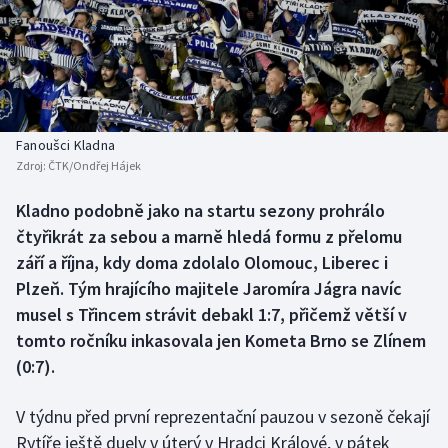
Baseball a softbal
Soutěže
Basketbal
Historické návraty
Biatlon
Aplikace ČT sport
Fanoušci Kladna
Boby a skeleton
AZ kvíz
Zdroj:
ČTK/Ondřej Hájek
Box
Kladno podobně jako na startu sezony prohrálo
čtyřikrát za sebou a marně hledá formu z přelomu
Curling
září a října, kdy doma zdolalo Olomouc, Liberec i
Plzeň. Tým hrajícího majitele Jaromíra Jágra navíc
Dostihy
musel s Třincem strávit debakl 1:7, přičemž větší v
tomto ročníku inkasovala jen Kometa Brno se Zlínem
Florbal
(0:7).
Futsal
V týdnu před první reprezentační pauzou v sezoně čekají
Rytíře ještě duely v úterý v Hradci Králové, v pátek
Golf