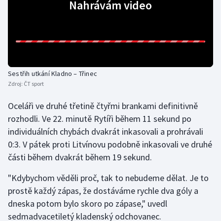
Nahrávám video
Olympijské hry
Parasport
Plavání
Sestřih utkání Kladno – Třinec
Zdroj:
ČT sport
Plážový volejbal
Oceláři ve druhé třetině čtyřmi brankami definitivně
Ragby
rozhodli. Ve 22. minutě Rytíři během 11 sekund po
individuálních chybách dvakrát inkasovali a prohrávali
Rychlobruslení
0:3. V pátek proti Litvínovu podobně inkasovali ve druhé
části během dvakrát během 19 sekund.
Rychlostní kanoistika
"Kdybychom věděli proč, tak to nebudeme dělat. Je to
Short track
prostě každý zápas, že dostáváme rychle dva góly a
dneska potom bylo skoro po zápase," uvedl
Sportovní střelba
sedmadvacetiletý kladenský odchovanec.