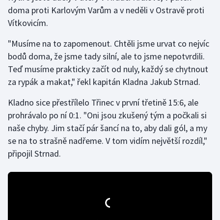
doma proti Karlovým Varům a v neděli v Ostravě proti
Vítkovicím.
Gymnastika
"Musíme na to zapomenout. Chtěli jsme urvat co nejvíc
Házená
bodů doma, že jsme tady silní, ale to jsme nepotvrdili.
Teď musíme prakticky začít od nuly, každý se chytnout
Jezdectví
za rypák a makat," řekl kapitán Kladna Jakub Strnad.
Judo
Kladno sice přestřílelo Třinec v první třetině 15:6, ale
prohrávalo po ní 0:1. "Oni jsou zkušený tým a počkali si
Krasobruslení
naše chyby. Jim stačí pár šancí na to, aby dali gól, a my
se na to strašně nadřeme. V tom vidím největší rozdíl,"
Lezení
připojil Strnad.
Lyže a snowboard
Moderní pětiboj
Motorsport