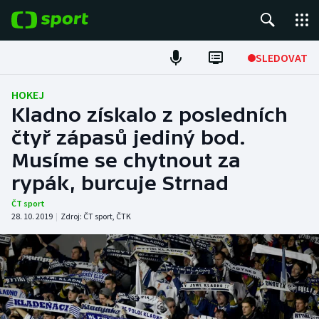
POPULÁRNÍ
SLEDOVAT
Fotbal
HOKEJ
Kladno získalo z posledních
Hokej
čtyř zápasů jediný bod.
Musíme se chytnout za
Tenis
rypák, burcuje Strnad
Atletika
ČT sport
28. 10. 2019
|
Zdroj:
ČT sport
,
ČTK
Cyklistika
DALŠÍ SPORTY
Americký fotbal
NEPŘEHLÉDNĚTE