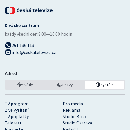
Divácké centrum
každý všední den:
8:00—16:00 hodin
261 136 113
info@ceskatelevize.cz
Vzhled
Světlý
Tmavý
Systém
TV program
Pro média
Živé vysílání
Reklama
TV poplatky
Studio Brno
Teletext
Studio Ostrava
Podcasty
Rada ČT