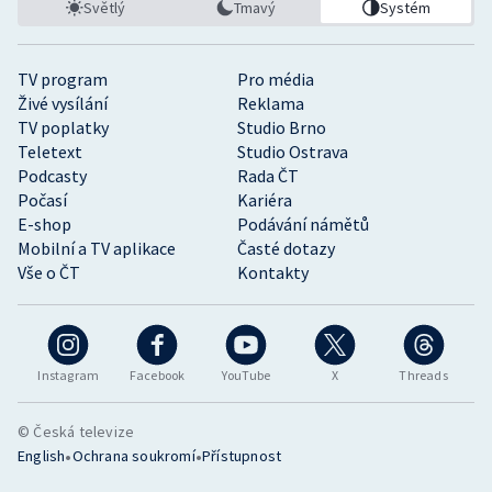
Světlý
Tmavý
Systém
TV program
Pro média
Živé vysílání
Reklama
TV poplatky
Studio Brno
Teletext
Studio Ostrava
Podcasty
Rada ČT
Počasí
Kariéra
E-shop
Podávání námětů
Mobilní a TV aplikace
Časté dotazy
Vše o ČT
Kontakty
Instagram
Facebook
YouTube
X
Threads
© Česká televize
•
•
English
Ochrana soukromí
Přístupnost