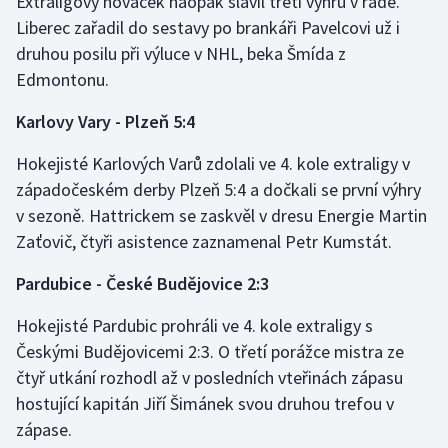
Extraligový nováček naopak slavil třetí výhru v řadě.
Liberec zařadil do sestavy po brankáři Pavelcovi už i
druhou posilu při výluce v NHL, beka Šmída z
Edmontonu.
Karlovy Vary - Plzeň 5:4
Hokejisté Karlových Varů zdolali ve 4. kole extraligy v
západočeském derby Plzeň 5:4 a dočkali se první výhry
v sezoně. Hattrickem se zaskvěl v dresu Energie Martin
Zaťovič, čtyři asistence zaznamenal Petr Kumstát.
Pardubice - České Budějovice 2:3
Hokejisté Pardubic prohráli ve 4. kole extraligy s
Českými Budějovicemi 2:3. O třetí porážce mistra ze
čtyř utkání rozhodl až v posledních vteřinách zápasu
hostující kapitán Jiří Šimánek svou druhou trefou v
zápase.