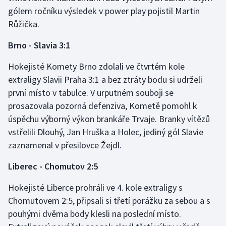
Stolní tenis
gólem ročníku výsledek v power play pojistil Martin
Růžička.
Triatlon
Brno - Slavia 3:1
Veslování
Hokejisté Komety Brno zdolali ve čtvrtém kole
extraligy Slavii Praha 3:1 a bez ztráty bodu si udrželi
Vodní slalom
první místo v tabulce. V urputném souboji se
Volejbal
prosazovala pozorná defenziva, Kometě pomohl k
úspěchu výborný výkon brankáře Trvaje. Branky vítězů
Ostatní
vstřelili Dlouhý, Jan Hruška a Holec, jediný gól Slavie
zaznamenal v přesilovce Žejdl.
Liberec - Chomutov 2:5
Hokejisté Liberce prohráli ve 4. kole extraligy s
Chomutovem 2:5, připsali si třetí porážku za sebou a s
pouhými dvěma body klesli na poslední místo.