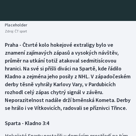
Baseball a softbal
Soutěže
Basketbal
Historické návraty
Placeholder
Zdroj:
ČT sport
Biatlon
Aplikace ČT sport
Praha - Čtvrté kolo hokejové extraligy bylo ve
Boby a skeleton
AZ kvíz
znamení zajímavých zápasů a vysokých návštěv,
průměr na utkání totiž atakoval sedmitisícovou
Box
hranici. Na své si přišli diváci na Spartě, kde řádilo
Kladno a zejména jeho posily z NHL. V západočeském
Curling
derby těsně vyhrály Karlovy Vary, v Pardubicích
rozhodl celý zápas chytrý signál v závěru.
Dostihy
Neporazitelnost nadále drží brněnská Kometa. Derby
Florbal
se hrálo i ve Vítkovicích, radovali se příznivci Třince.
Futsal
Sparta - Kladno 3:4
Hokejisté Sparty nestačili v domácím prostředí na tým
Golf