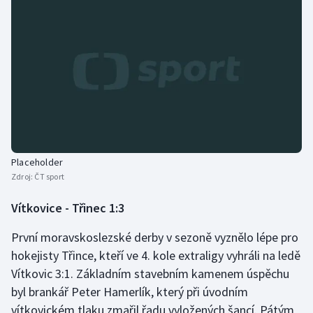
Olympijské hry
Parasport
Plavání
Plážový volejbal
Ragby
Placeholder
Zdroj:
ČT sport
Rychlobruslení
Vítkovice - Třinec 1:3
Rychlostní kanoistika
První moravskoslezské derby v sezoně vyznělo lépe pro
hokejisty Třince, kteří ve 4. kole extraligy vyhráli na ledě
Short track
Vítkovic 3:1. Základním stavebním kamenem úspěchu
Sportovní střelba
byl brankář Peter Hamerlík, který při úvodním
vítkovickém tlaku zmařil řadu vyložených šancí. Pátým