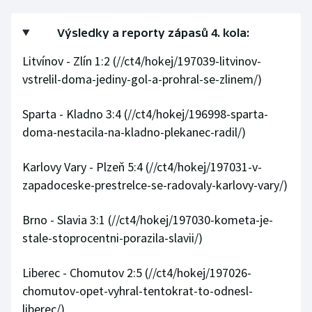
Výsledky a reporty zápasů 4. kola:
Litvínov - Zlín 1:2
(//ct4/hokej/197039-litvinov-
vstrelil-doma-jediny-gol-a-prohral-se-zlinem/)
Sparta - Kladno 3:4
(//ct4/hokej/196998-sparta-
doma-nestacila-na-kladno-plekanec-radil/)
Karlovy Vary - Plzeň 5:4
(//ct4/hokej/197031-v-
zapadoceske-prestrelce-se-radovaly-karlovy-vary/)
Brno - Slavia 3:1
(//ct4/hokej/197030-kometa-je-
stale-stoprocentni-porazila-slavii/)
Liberec - Chomutov 2:5
(//ct4/hokej/197026-
chomutov-opet-vyhral-tentokrat-to-odnesl-
liberec/)