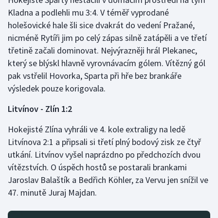
Kladna a podlehli mu 3:4. V téměř vyprodané
Gymnastika
holešovické hale šli sice dvakrát do vedení Pražané,
nicméně Rytíři jim po celý zápas silně zatápěli a ve třetí
Házená
třetině začali dominovat. Nejvýrazněji hrál Plekanec,
který se blýskl hlavně vyrovnávacím gólem. Vítězný gól
Jezdectví
pak vstřelil Hovorka, Sparta při hře bez brankáře
výsledek pouze korigovala.
Judo
Litvínov - Zlín 1:2
Krasobruslení
Hokejisté Zlína vyhráli ve 4. kole extraligy na ledě
Lezení
Litvínova 2:1 a připsali si třetí plný bodový zisk ze čtyř
utkání. Litvínov vyšel naprázdno po předchozích dvou
Lyže a snowboard
vítězstvích. O úspěch hostů se postarali brankami
Jaroslav Balaštík a Bedřich Köhler, za Vervu jen snížil ve
Moderní pětiboj
47. minutě Juraj Majdan.
Motorsport