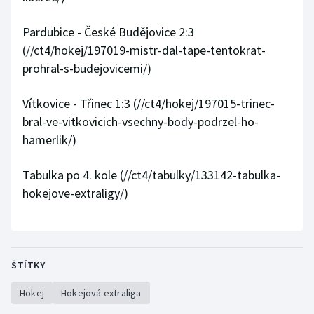
Pardubice - České Budějovice 2:3
(//ct4/hokej/197019-mistr-dal-tape-tentokrat-
prohral-s-budejovicemi/)
Vítkovice - Třinec 1:3
(//ct4/hokej/197015-trinec-
bral-ve-vitkovicich-vsechny-body-podrzel-ho-
hamerlik/)
Tabulka po 4. kole
(//ct4/tabulky/133142-tabulka-
hokejove-extraligy/)
ŠTÍTKY
Hokej
Hokejová extraliga