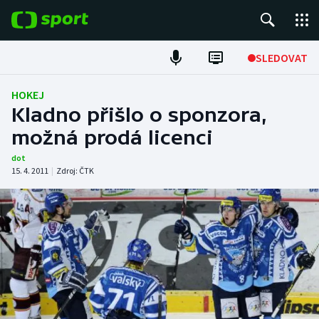
POPULÁRNÍ
SLEDOVAT
Fotbal
HOKEJ
Kladno přišlo o sponzora,
Hokej
možná prodá licenci
Tenis
dot
15. 4. 2011
|
Zdroj:
ČTK
Atletika
Cyklistika
DALŠÍ SPORTY
Americký fotbal
NEPŘEHLÉDNĚTE