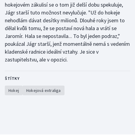
Stolní tenis
hokejovém zákulisí se o tom již delší dobu spekuluje,
Jágr starší tuto možnost nevylučuje. "Už do hokeje
Triatlon
nehodlám dávat desítky milionů. Dlouhé roky jsem to
dělal kvůli tomu, že se postaví nová hala a vrátí se
Veslování
Jaromír. Hala se nepostavila... To byl jeden podraz,"
poukázal Jágr starší, jenž momentálně nemá s vedením
Vodní slalom
kladenské radnice ideální vztahy. Je sice v
zastupitelstvu, ale v opozici.
Volejbal
Ostatní
ŠTÍTKY
Hokej
Hokejová extraliga