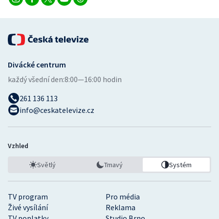
Divácké centrum
každý všední den:
8:00—16:00 hodin
261 136 113
info@ceskatelevize.cz
Vzhled
Světlý
Tmavý
Systém
TV program
Pro média
Živé vysílání
Reklama
TV poplatky
Studio Brno