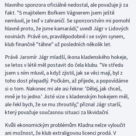
hlavního sponzora oficiálně nedostal, ale považuje ji za
Olympijské hry
fakt. "S majitelem Bořkem Vágnerem jsem ještě
nemluvil, je teď v zahraničí. Se sponzorstvím mi pomohl
Parasport
hlavně proto, že jsme kamarádi," uvedl Jágr v Lidových
novinách. Právě on, pravděpodobně i se svým synem,
Plavání
klub finančně "táhne" už posledních několik let.
Plážový volejbal
Právě Jaromír Jágr mladší, ikona kladenského hokeje,
se letos v létě měl postavit do čela klubu. "Ve středu
Ragby
jsem s ním mluvil, a když zjistil, jak se věci mají, byl z
toho dost přepadlý. Počkám, až přijede, a popovídáme
Rychlobruslení
si o tom. Nakonec mi ale asi řekne: 'Dělej, jak chceš,
mně je to jedno.' Jisté vize s kladenským hokejem měl,
Rychlostní kanoistika
ale řekl bych, že se mu zhroutily," přiznal Jágr starší,
Short track
který považuje současnou situaci za likvidační.
Kvůli ekonomickým problémům Kladna nelze vyloučit
Sportovní střelba
ani možnost, že klub extraligovou licenci prodá. V