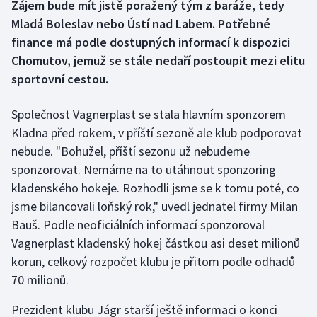
Zájem bude mít jistě poražený tým z baráže, tedy
Mladá Boleslav nebo Ústí nad Labem. Potřebné
Gymnastika
finance má podle dostupných informací k dispozici
Chomutov, jemuž se stále nedaří postoupit mezi elitu
Házená
sportovní cestou.
Jezdectví
Společnost Vagnerplast se stala hlavním sponzorem
Kladna před rokem, v příští sezoně ale klub podporovat
Judo
nebude. "Bohužel, příští sezonu už nebudeme
Krasobruslení
sponzorovat. Nemáme na to utáhnout sponzoring
kladenského hokeje. Rozhodli jsme se k tomu poté, co
Lezení
jsme bilancovali loňský rok," uvedl jednatel firmy Milan
Bauš. Podle neoficiálních informací sponzoroval
Lyže a snowboard
Vagnerplast kladenský hokej částkou asi deset milionů
korun, celkový rozpočet klubu je přitom podle odhadů
Moderní pětiboj
70 milionů.
Motorsport
Prezident klubu Jágr starší ještě informaci o konci