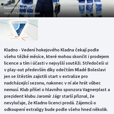
Baseball a softbal
Soutěže
Kladenští hokejisté
Zdroj:
ČTK/Michal Kamaryt
Basketbal
Historické návraty
Biatlon
Aplikace ČT sport
Boby a skeleton
AZ kvíz
Kladno - Vedení hokejového Kladna čekají podle
Box
všeho těžké měsíce, které mohou skončit i prodejem
licence a tím i účasti v nejvyšší soutěži. Středočeši si
Curling
v play-out především díky odečtům Mladé Boleslavi
jen se štěstím zajistili start v extralize pro
Dostihy
nadcházející sezonu, nakonec v ní ale hrát vůbec
Florbal
nemusí. Klub přišel o hlavního sponzora Vagnerplast a
prezident klubu Jaromír Jágr starší přiznal, že
Futsal
nevylučuje, že Kladno licenci prodá. Zájemců o
odkoupení extraligy bude podle všeho hned několik.
Golf