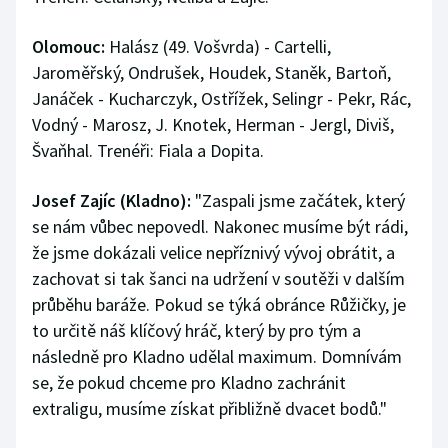
Olomouc:
Halász (49. Vošvrda) - Cartelli,
Jaroměřský, Ondrušek, Houdek, Staněk, Bartoň,
Janáček - Kucharczyk, Ostřížek, Selingr - Pekr, Rác,
Vodný - Marosz, J. Knotek, Herman - Jergl, Diviš,
Švaňhal. Trenéři: Fiala a Dopita.
Josef Zajíc (Kladno):
"Zaspali jsme začátek, který
se nám vůbec nepovedl. Nakonec musíme být rádi,
že jsme dokázali velice nepříznivý vývoj obrátit, a
zachovat si tak šanci na udržení v soutěži v dalším
průběhu baráže. Pokud se týká obránce Růžičky, je
to určitě náš klíčový hráč, který by pro tým a
následně pro Kladno udělal maximum. Domnívám
se, že pokud chceme pro Kladno zachránit
extraligu, musíme získat přibližně dvacet bodů."