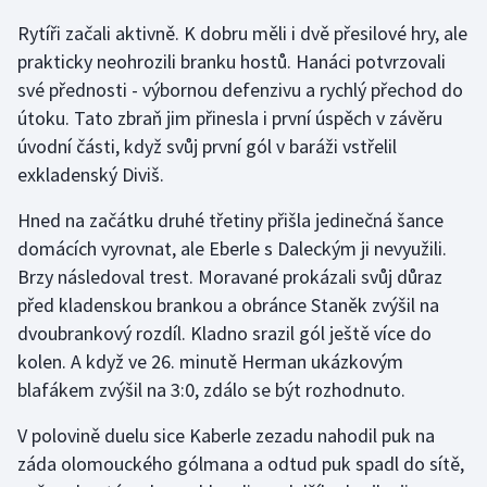
Rytíři začali aktivně. K dobru měli i dvě přesilové hry, ale
Gymnastika
prakticky neohrozili branku hostů. Hanáci potvrzovali
své přednosti - výbornou defenzivu a rychlý přechod do
Házená
útoku. Tato zbraň jim přinesla i první úspěch v závěru
úvodní části, když svůj první gól v baráži vstřelil
Jezdectví
exkladenský Diviš.
Judo
Hned na začátku druhé třetiny přišla jedinečná šance
domácích vyrovnat, ale Eberle s Daleckým ji nevyužili.
Krasobruslení
Brzy následoval trest. Moravané prokázali svůj důraz
před kladenskou brankou a obránce Staněk zvýšil na
Lezení
dvoubrankový rozdíl. Kladno srazil gól ještě více do
kolen. A když ve 26. minutě Herman ukázkovým
Lyže a snowboard
blafákem zvýšil na 3:0, zdálo se být rozhodnuto.
Moderní pětiboj
V polovině duelu sice Kaberle zezadu nahodil puk na
záda olomouckého gólmana a odtud puk spadl do sítě,
Motorsport