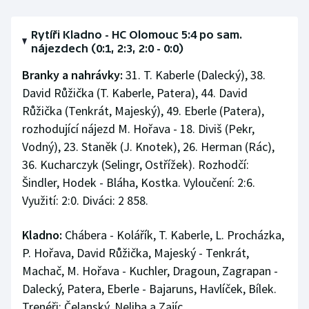
Rytíři Kladno - HC Olomouc 5:4 po sam.
nájezdech (0:1, 2:3, 2:0 - 0:0)
Branky a nahrávky:
31. T. Kaberle (Dalecký), 38.
David Růžička (T. Kaberle, Patera), 44. David
Růžička (Tenkrát, Majeský), 49. Eberle (Patera),
rozhodující nájezd M. Hořava - 18. Diviš (Pekr,
Vodný), 23. Staněk (J. Knotek), 26. Herman (Rác),
36. Kucharczyk (Selingr, Ostřížek). Rozhodčí:
Šindler, Hodek - Bláha, Kostka. Vyloučení: 2:6.
Využití: 2:0. Diváci: 2 858.
Kladno:
Chábera - Kolářík, T. Kaberle, L. Procházka,
P. Hořava, David Růžička, Majeský - Tenkrát,
Machač, M. Hořava - Kuchler, Dragoun, Zagrapan -
Dalecký, Patera, Eberle - Bajaruns, Havlíček, Bílek.
Trenéři: Čelanský, Neliba a Zajíc.