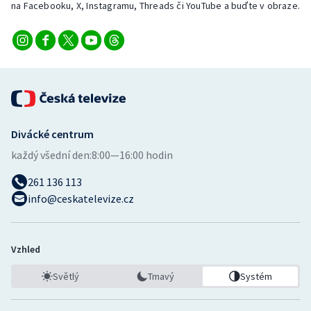
na Facebooku, X, Instagramu, Threads či YouTube a buďte v obraze.
Divácké centrum
každý všední den:
8:00—16:00 hodin
261 136 113
info@ceskatelevize.cz
Vzhled
Světlý
Tmavý
Systém