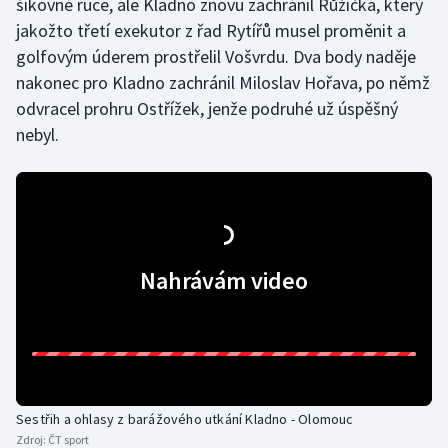
šikovné ruce, ale Kladno znovu zachránil Růžička, který
Stolní tenis
jakožto třetí exekutor z řad Rytířů musel proměnit a
golfovým úderem prostřelil Vošvrdu. Dva body naděje
Triatlon
nakonec pro Kladno zachránil Miloslav Hořava, po němž
odvracel prohru Ostřížek, jenže podruhé už úspěšný
Veslování
nebyl.
Vodní slalom
Volejbal
Ostatní
Nahrávám video
Sestřih a ohlasy z barážového utkání Kladno - Olomouc
Zdroj:
ČT sport