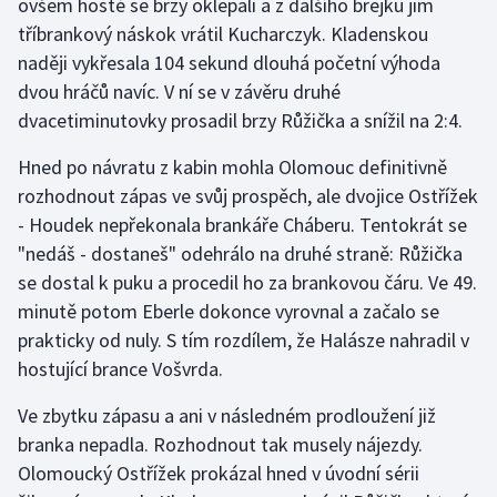
ovšem hosté se brzy oklepali a z dalšího brejku jim
tříbrankový náskok vrátil Kucharczyk. Kladenskou
Olympijské hry
naději vykřesala 104 sekund dlouhá početní výhoda
Parasport
dvou hráčů navíc. V ní se v závěru druhé
dvacetiminutovky prosadil brzy Růžička a snížil na 2:4.
Plavání
Hned po návratu z kabin mohla Olomouc definitivně
Plážový volejbal
rozhodnout zápas ve svůj prospěch, ale dvojice Ostřížek
- Houdek nepřekonala brankáře Cháberu. Tentokrát se
Ragby
"nedáš - dostaneš" odehrálo na druhé straně: Růžička
se dostal k puku a procedil ho za brankovou čáru. Ve 49.
Rychlobruslení
minutě potom Eberle dokonce vyrovnal a začalo se
prakticky od nuly. S tím rozdílem, že Halásze nahradil v
Rychlostní kanoistika
hostující brance Vošvrda.
Short track
Ve zbytku zápasu a ani v následném prodloužení již
branka nepadla. Rozhodnout tak musely nájezdy.
Sportovní střelba
Olomoucký Ostřížek prokázal hned v úvodní sérii