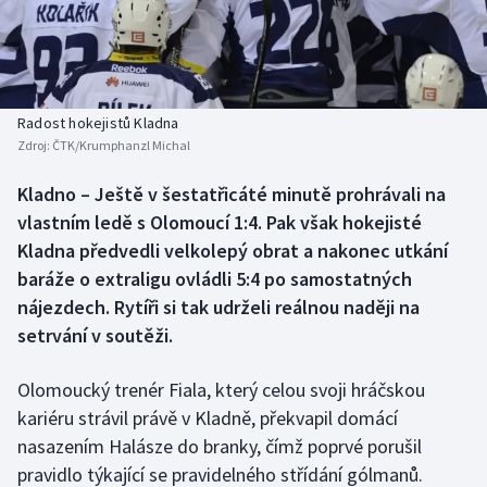
Baseball a softbal
Soutěže
Basketbal
Historické návraty
Biatlon
Aplikace ČT sport
Radost hokejistů Kladna
Zdroj:
ČTK/Krumphanzl Michal
Boby a skeleton
AZ kvíz
Kladno – Ještě v šestatřicáté minutě prohrávali na
vlastním ledě s Olomoucí 1:4. Pak však hokejisté
Box
Kladna předvedli velkolepý obrat a nakonec utkání
Curling
baráže o extraligu ovládli 5:4 po samostatných
nájezdech. Rytíři si tak udrželi reálnou naději na
Dostihy
setrvání v soutěži.
Florbal
Olomoucký trenér Fiala, který celou svoji hráčskou
kariéru strávil právě v Kladně, překvapil domácí
Futsal
nasazením Halásze do branky, čímž poprvé porušil
pravidlo týkající se pravidelného střídání gólmanů.
Golf