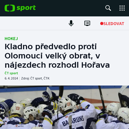
POPULÁRNÍ
SLEDOVAT
Fotbal
HOKEJ
Kladno předvedlo proti
Hokej
Olomouci velký obrat, v
nájezdech rozhodl Hořava
Tenis
ČT sport
Atletika
6. 4. 2014
|
Zdroj:
ČT sport
,
ČTK
Cyklistika
DALŠÍ SPORTY
Americký fotbal
NEPŘEHLÉDNĚTE