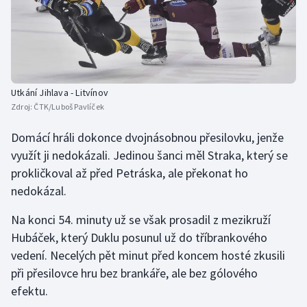
Utkání Jihlava - Litvínov
Zdroj:
ČTK/Luboš Pavlíček
Domácí hráli dokonce dvojnásobnou přesilovku, jenže
využít ji nedokázali. Jedinou šanci měl Straka, který se
prokličkoval až před Petráska, ale překonat ho
nedokázal.
Na konci 54. minuty už se však prosadil z mezikruží
Hubáček, který Duklu posunul už do tříbrankového
vedení. Necelých pět minut před koncem hosté zkusili
při přesilovce hru bez brankáře, ale bez gólového
efektu.