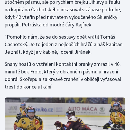
útočném pásmu, ale po rychlém brejku Jihlavy a faulu
na kapitána Čachotského inkasoval v zápase podruhé,
když 42 vteřin před návratem vyloučeného Skleničky
propálil Petráska od modré čáry Kajínek.
"Pomohlo nám, že se do sestavy opět vrátil Tomáš
Čachotský. Je to jeden z nejlepších hráčů a náš kapitán.
Je znát, když je v kabině," ocenil Jiránek.
Snahy hostů o vstřelení kontaktní branky zmrazil v 46.
minutě bek Frolo, který v obranném pásmu u hrazení
dohrál Skořepu a za krvavé zranění v obličeji vyfasoval
trest do konce utkání.