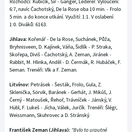
Rozhodčí: Kubičík, Šír - Ganger, Lederer. Vyloučení:
6:7, navíc Čachotský, De la Rose oba 10 min. - Frolo
5 min. a do konce utkání. Využití: 1:1. V oslabení:
1:0. Diváků: 6163.
Jihlava:
Kořenář - De la Rose, Suchánek, Půža,
Bryhnisveen, D. Kajínek, Váňa, Šidlík - P. Straka,
Skořepa, Diviš - Čachotský, A. Zeman, Jiránek -
Rabbit, M. Hlinka, Anděl - D. Čermák, R. Hubáček, F.
Seman. Trenéři: Vlk a F. Zeman.
Litvínov:
Petrásek - Šesták, Frolo, Gula, Z.
Sklenička, Sörvik, Baránek - Gerhát, J. Mikúš, J.
Černý - Matoušek, Řehoř, Trávníček - Jánský, V.
Hübl, F. Lukeš - Jícha, Válek, Jurčík. Trenéři: Šlégr,
Weissmann, Skuhrovec a D. Stránský.
František Zeman (Jihlava):
"Bylo to urputné