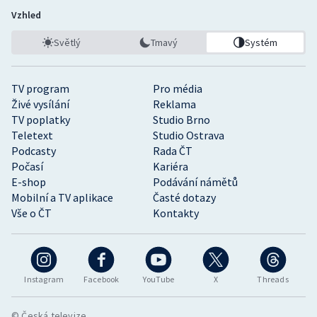
Vzhled
Světlý
Tmavý
Systém
TV program
Pro média
Živé vysílání
Reklama
TV poplatky
Studio Brno
Teletext
Studio Ostrava
Podcasty
Rada ČT
Počasí
Kariéra
E-shop
Podávání námětů
Mobilní a TV aplikace
Časté dotazy
Vše o ČT
Kontakty
Instagram
Facebook
YouTube
X
Threads
© Česká televize