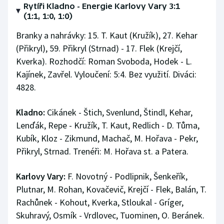
Rytíři Kladno - Energie Karlovy Vary 3:1
(1:1, 1:0, 1:0)
Branky a nahrávky: 15. T. Kaut (Kružík), 27. Kehar
(Přikryl), 59. Přikryl (Strnad) - 17. Flek (Krejčí,
Kverka). Rozhodčí: Roman Svoboda, Hodek - L.
Kajínek, Zavřel. Vyloučení: 5:4. Bez využití. Diváci:
4828.
Kladno:
Cikánek - Štich, Svenlund, Štindl, Kehar,
Lenďák, Repe - Kružík, T. Kaut, Redlich - D. Tůma,
Kubík, Kloz - Zikmund, Machač, M. Hořava - Pekr,
Přikryl, Strnad. Trenéři: M. Hořava st. a Patera.
Karlovy Vary:
F. Novotný - Podlipnik, Šenkeřík,
Plutnar, M. Rohan, Kovačevič, Krejčí - Flek, Balán, T.
Rachůnek - Kohout, Kverka, Stloukal - Gríger,
Skuhravý, Osmík - Vrdlovec, Tuominen, O. Beránek.