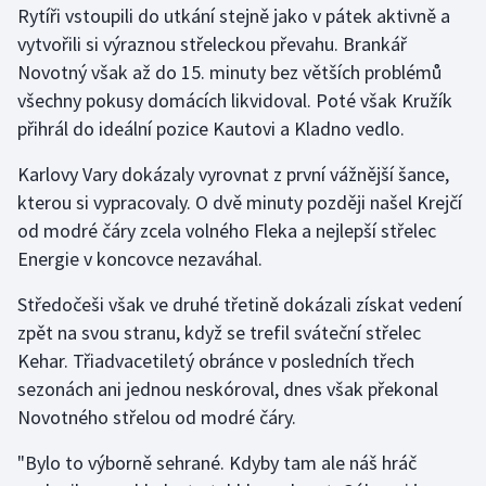
Rytíři vstoupili do utkání stejně jako v pátek aktivně a
vytvořili si výraznou střeleckou převahu. Brankář
Gymnastika
Novotný však až do 15. minuty bez větších problémů
všechny pokusy domácích likvidoval. Poté však Kružík
Házená
přihrál do ideální pozice Kautovi a Kladno vedlo.
Jezdectví
Karlovy Vary dokázaly vyrovnat z první vážnější šance,
kterou si vypracovaly. O dvě minuty později našel Krejčí
Judo
od modré čáry zcela volného Fleka a nejlepší střelec
Energie v koncovce nezaváhal.
Krasobruslení
Středočeši však ve druhé třetině dokázali získat vedení
Lezení
zpět na svou stranu, když se trefil sváteční střelec
Kehar. Třiadvacetiletý obránce v posledních třech
Lyže a snowboard
sezonách ani jednou neskóroval, dnes však překonal
Moderní pětiboj
Novotného střelou od modré čáry.
"Bylo to výborně sehrané. Kdyby tam ale náš hráč
Motorsport