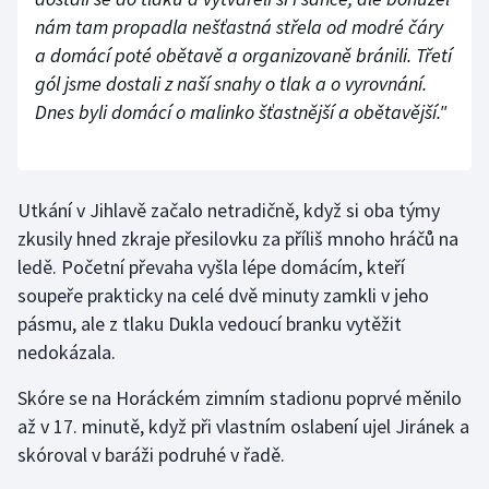
nám tam propadla nešťastná střela od modré čáry
a domácí poté obětavě a organizovaně bránili. Třetí
gól jsme dostali z naší snahy o tlak a o vyrovnání.
Dnes byli domácí o malinko šťastnější a obětavější."
Utkání v Jihlavě začalo netradičně, když si oba týmy
zkusily hned zkraje přesilovku za příliš mnoho hráčů na
ledě. Početní převaha vyšla lépe domácím, kteří
soupeře prakticky na celé dvě minuty zamkli v jeho
pásmu, ale z tlaku Dukla vedoucí branku vytěžit
nedokázala.
Skóre se na Horáckém zimním stadionu poprvé měnilo
až v 17. minutě, když při vlastním oslabení ujel Jiránek a
skóroval v baráži podruhé v řadě.