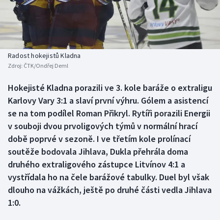
Baseball a softbal
Soutěže
Basketbal
Historické návraty
Biatlon
Aplikace ČT sport
Radost hokejistů Kladna
Zdroj:
ČTK/Ondřej Deml
Boby a skeleton
AZ kvíz
Hokejisté Kladna porazili ve 3. kole baráže o extraligu
Karlovy Vary 3:1 a slaví první výhru. Gólem a asistencí
Box
se na tom podílel Roman Přikryl. Rytíři porazili Energii
Curling
v souboji dvou prvoligových týmů v normální hrací
době poprvé v sezoně. I ve třetím kole prolínací
Dostihy
soutěže bodovala Jihlava, Dukla přehrála doma
druhého extraligového zástupce Litvínov 4:1 a
Florbal
vystřídala ho na čele barážové tabulky. Duel byl však
dlouho na vážkách, ještě po druhé části vedla Jihlava
Futsal
1:0.
Golf