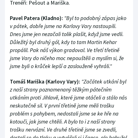
Trenéři: Pešout a Mariška.
Pavel Patera (Kladno):
"Byl to podobný zápas jako
v pátek, dobře jsme na Karlovy Vary nastoupili.
Dnes jsme jen nezačali tolik plašit, když jsme vedli.
Důležitý byl druhý gól, kdy to tam Martin Kehar
propálil. Pak náš výkon gradoval. Ve třetí třetině
jsme Vary do ničeho moc nepouštěli a myslím si, že
jsme byli o krůček lepší a zaslouženě vyhráli."
Tomáš Mariška (Karlovy Vary):
"Začátek utkání byl
z naší strany poznamenaný těžkým pátečním
utkáním proti Jihlavě, které jsme otáčeli a stálo nás
neskutečně sil. V první třetině jsme měli trošku
problém s pohybem, nedostali jsme se ke hře na
kotouči, jak jsme chtěli. A bylo to i z naší strany
trošku nervózní. Ve druhé třetině jsme se zvedli,
dostali se do tlaku a vytvářeli si i šance, ale bohužel