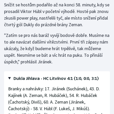
Snížit se hostům podařilo až na konci 58. minuty, kdy se
prosadil Viktor Hübl v početní výhodě. Hosté pak znovu
zkusili power play, nastřelili tyč, ale místo snížení přidal
čtvrtý gól Dukly do prázdné brány Zeman.
"Zatím se pro nás baráž vyvíjí bodově dobře. Musíme na
to ale navázat dalšími vítězstvími. První tři zápasy nám
ukázaly, že když budeme hrát trpělivě, tak můžeme
uspět. Nesmíme se bát a víc hrát na puku. To přináší
úspěch," prohlásil Jiránek.
Dukla Jihlava - HC Litvínov 4:1 (1:0, 0:0, 3:1)
Branky a nahrávky: 17. Jiránek (Suchánek), 43. D.
Kajínek (A. Zeman, R. Hubáček), 54. R. Hubáček
(Čachotský, Diviš), 60. A. Zeman (Jiránek,
Čachotský) - 58. V. Hübl (F. Lukeš, J. Mikúš).