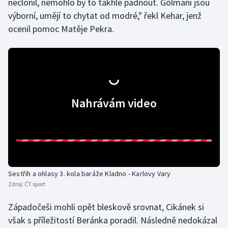
neclonil, nemohlo by to takhle padnout. Gólmani jsou
výborní, umějí to chytat od modré," řekl Kehar, jenž
Olympijské hry
ocenil pomoc Matěje Pekra.
Parasport
Plavání
Plážový volejbal
Nahrávám video
Ragby
Rychlobruslení
Rychlostní kanoistika
Sestřih a ohlasy 3. kola baráže Kladno - Karlovy Vary
Zdroj:
ČT sport
Short track
Západočeši mohli opět bleskově srovnat, Cikánek si
Sportovní střelba
však s příležitostí Beránka poradil. Následně nedokázal