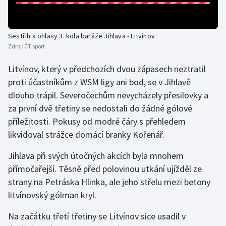
Sestřih a ohlasy 3. kola baráže Jihlava - Litvínov
Zdroj:
ČT sport
Litvínov, který v předchozích dvou zápasech neztratil
proti účastníkům z WSM ligy ani bod, se v Jihlavě
dlouho trápil. Severočechům nevycházely přesilovky a
za první dvě třetiny se nedostali do žádné gólové
příležitosti. Pokusy od modré čáry s přehledem
likvidoval strážce domácí branky Kořenář.
Jihlava při svých útočných akcích byla mnohem
přímočařejší. Těsně před polovinou utkání ujížděl ze
strany na Petráska Hlinka, ale jeho střelu mezi betony
litvínovský gólman kryl.
Na začátku třetí třetiny se Litvínov sice usadil v