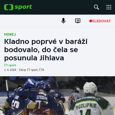
POPULÁRNÍ
SLEDOVAT
Fotbal
HOKEJ
Kladno poprvé v baráži
Hokej
bodovalo, do čela se
posunula Jihlava
Tenis
ČT sport
Atletika
1. 4. 2018
|
Zdroj:
ČT sport
,
ČTK
Cyklistika
DALŠÍ SPORTY
Americký fotbal
NEPŘEHLÉDNĚTE