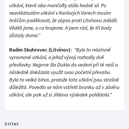
utkání, které oba mančafty stálo hodně sil. Po
nezvládnutém utkání v Karlových Varech musím
hráčům poděkovat, že zápas proti Litvínovu zvládli.
Věděli jsme, o co hrajeme. A jsem rád, že tři body
zůstaly doma."
Radim Skuhrovec (Litvínov):
"Bylo to relativně
vyrovnané utkání, o jehož vývoji rozhodly dvě
přesilovky. Nejprve šla Dukla do vedení při té naší a
následně dokázala využít svou početní převahu.
Byla to velká bitva, protože tato utkání jsou strašně
důležitá. Povedlo se nám vstřelit branku až v závěru
utkání, ale pak už si Jihlava výsledek pohlídala."
ŠTÍTKY