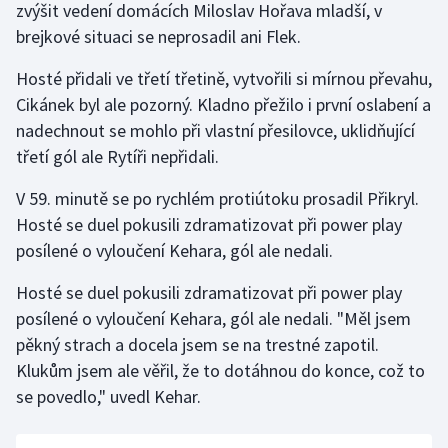
zvýšit vedení domácích Miloslav Hořava mladší, v
Stolní tenis
brejkové situaci se neprosadil ani Flek.
Triatlon
Hosté přidali ve třetí třetině, vytvořili si mírnou převahu,
Cikánek byl ale pozorný. Kladno přežilo i první oslabení a
Veslování
nadechnout se mohlo při vlastní přesilovce, uklidňující
třetí gól ale Rytíři nepřidali.
Vodní slalom
V 59. minutě se po rychlém protiútoku prosadil Přikryl.
Volejbal
Hosté se duel pokusili zdramatizovat při power play
posílené o vyloučení Kehara, gól ale nedali.
Ostatní
Hosté se duel pokusili zdramatizovat při power play
posílené o vyloučení Kehara, gól ale nedali. "Měl jsem
pěkný strach a docela jsem se na trestné zapotil.
Klukům jsem ale věřil, že to dotáhnou do konce, což to
se povedlo," uvedl Kehar.