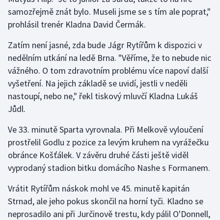
samozřejmě znát bylo. Museli jsme se s tím ale poprat,"
prohlásil trenér Kladna David Čermák.
Zatím není jasné, zda bude Jágr Rytířům k dispozici v
nedělním utkání na ledě Brna. "Věříme, že to nebude nic
vážného. O tom zdravotním problému více napoví další
vyšetření. Na jejich základě se uvidí, jestli v neděli
nastoupí, nebo ne," řekl tiskový mluvčí Kladna Lukáš
Jůdl.
Ve 33. minutě Sparta vyrovnala. Při Melkově vyloučení
prostřelil Godlu z pozice za levým kruhem na vyrážečku
obránce Košťálek. V závěru druhé části ještě viděl
vyprodaný stadion bitku domácího Nashe s Formanem.
Vrátit Rytířům náskok mohl ve 45. minutě kapitán
Strnad, ale jeho pokus skončil na horní tyči. Kladno se
neprosadilo ani při Jurčinově trestu, kdy pálil O'Donnell,