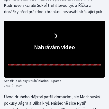
Kudrnově akci ale Sukeľ trefil levou tyč a Říčka z
Olympijské hry
dorážky před prázdnou brankou nezasáhl skákající puk.
Parasport
Plavání
Plážový volejbal
Nahrávám video
Ragby
Rychlobruslení
Rychlostní kanoistika
Sestřih a ohlasy utkání Kladno - Sparta
Zdroj:
ČT sport
Short track
Úvod druhého dějství patřil domácím, ale Machovský
Sportovní střelba
pokusy Jágra a Bílka kryl. Následně sice Rytíři