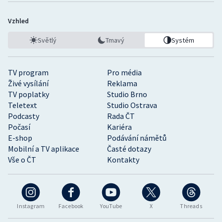
Vzhled
Světlý
Tmavý
Systém
TV program
Pro média
Živé vysílání
Reklama
TV poplatky
Studio Brno
Teletext
Studio Ostrava
Podcasty
Rada ČT
Počasí
Kariéra
E-shop
Podávání námětů
Mobilní a TV aplikace
Časté dotazy
Vše o ČT
Kontakty
Instagram
Facebook
YouTube
X
Threads