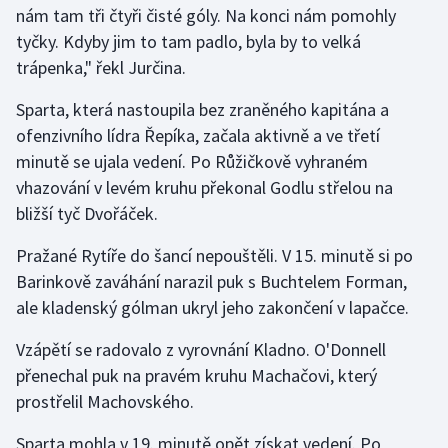
nám tam tři čtyři čisté góly. Na konci nám pomohly
tyčky. Kdyby jim to tam padlo, byla by to velká
Gymnastika
trápenka," řekl Jurčina.
Házená
Sparta, která nastoupila bez zraněného kapitána a
ofenzivního lídra Řepíka, začala aktivně a ve třetí
Jezdectví
minutě se ujala vedení. Po Růžičkově vyhraném
vhazování v levém kruhu překonal Godlu střelou na
Judo
bližší tyč Dvořáček.
Krasobruslení
Pražané Rytíře do šancí nepouštěli. V 15. minutě si po
Barinkově zaváhání narazil puk s Buchtelem Forman,
Lezení
ale kladenský gólman ukryl jeho zakončení v lapačce.
Lyže a snowboard
Vzápětí se radovalo z vyrovnání Kladno. O'Donnell
přenechal puk na pravém kruhu Machačovi, který
Moderní pětiboj
prostřelil Machovského.
Motorsport
Sparta mohla v 19. minutě opět získat vedení. Po