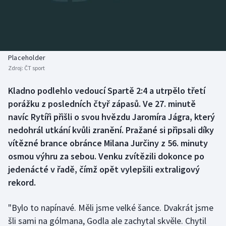
Baseball a softbal
Soutěže
Basketbal
Historické návraty
Biatlon
Aplikace ČT sport
Placeholder
Zdroj:
ČT sport
Boby a skeleton
AZ kvíz
Kladno podlehlo vedoucí Spartě 2:4 a utrpělo třetí
porážku z posledních čtyř zápasů. Ve 27. minutě
Box
navíc Rytíři přišli o svou hvězdu Jaromíra Jágra, který
Curling
nedohrál utkání kvůli zranění. Pražané si připsali díky
vítězné brance obránce Milana Jurčiny z 56. minuty
Dostihy
osmou výhru za sebou. Venku zvítězili dokonce po
jedenácté v řadě, čímž opět vylepšili extraligový
Florbal
rekord.
Futsal
"Bylo to napínavé. Měli jsme velké šance. Dvakrát jsme
šli sami na gólmana, Godla ale zachytal skvěle. Chytil
Golf