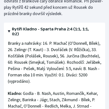
odvrátil z brankové čáry obránce Romančík. Při power-
play Rytířů 42 sekund před koncem už Rousek do
prázdné branky dovršil výsledek.
Rytíři Kladno - Sparta Praha 2:4 (1:1, 1:1,
0:2)
Branky a nahrávky: 16. P. Machač (O'Donnell, Bílek),
26. Zelingr (T. Kaut) - 3. Dvořáček (V. Růžička), 33.
Košťálek (Polášek, Rousek), 56. Jurčina (Buchtele),
60. Rousek (Smejkal, Tomášek). Rozhodčí: Jeřábek,
Pešina - Pešek, Malý. Vyloučení: 5:5, navíc B. Nash -
Forman oba 10 min. Využití: 0:1. Diváci: 5200
(vyprodáno).
Kladno:
Godla - B. Nash, Austin, Romančík, Kehar,
Zelingr, Barinka - Jágr, Stach, Zikmund - Bílek, P.
Machač, O'Donnell - Redlich, Melka, J. Strnad -