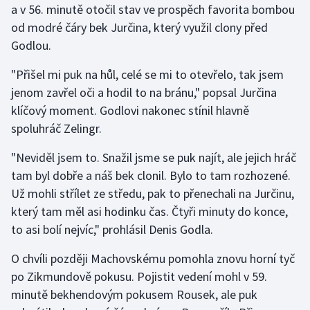
a v 56. minutě otočil stav ve prospěch favorita bombou
od modré čáry bek Jurčina, který využil clony před
Godlou.
"Přišel mi puk na hůl, celé se mi to otevřelo, tak jsem
jenom zavřel oči a hodil to na bránu," popsal Jurčina
klíčový moment. Godlovi nakonec stínil hlavně
spoluhráč Zelingr.
"Neviděl jsem to. Snažil jsme se puk najít, ale jejich hráč
tam byl dobře a náš bek clonil. Bylo to tam rozhozené.
Už mohli střílet ze středu, pak to přenechali na Jurčinu,
který tam měl asi hodinku čas. Čtyři minuty do konce,
to asi bolí nejvíc," prohlásil Denis Godla.
O chvíli později Machovskému pomohla znovu horní tyč
po Zikmundově pokusu. Pojistit vedení mohl v 59.
minutě bekhendovým pokusem Rousek, ale puk