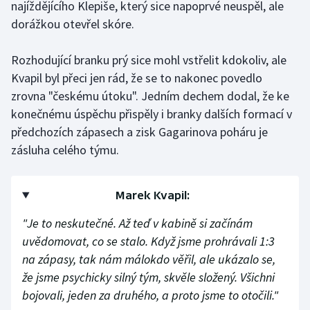
najíždějícího Klepiše, který sice napoprvé neuspěl, ale
dorážkou otevřel skóre.
Gymnastika
Rozhodující branku prý sice mohl vstřelit kdokoliv, ale
Házená
Kvapil byl přeci jen rád, že se to nakonec povedlo
zrovna "českému útoku". Jedním dechem dodal, že ke
Jezdectví
konečnému úspěchu přispěly i branky dalších formací v
předchozích zápasech a zisk Gagarinova poháru je
Judo
zásluha celého týmu.
Krasobruslení
Marek Kvapil:
Lezení
"Je to neskutečné. Až teď v kabině si začínám
Lyže a snowboard
uvědomovat, co se stalo. Když jsme prohrávali 1:3
na zápasy, tak nám málokdo věřil, ale ukázalo se,
Moderní pětiboj
že jsme psychicky silný tým, skvěle složený. Všichni
bojovali, jeden za druhého, a proto jsme to otočili."
Motorsport