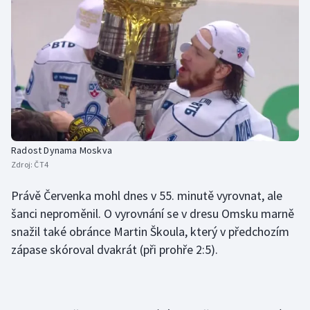
Stolní tenis
Triatlon
Veslování
Vodní slalom
Volejbal
Radost Dynama Moskva
Zdroj:
ČT4
Ostatní
Právě Červenka mohl dnes v 55. minutě vyrovnat, ale
šanci neproměnil. O vyrovnání se v dresu Omsku marně
snažil také obránce Martin Škoula, který v předchozím
zápase skóroval dvakrát (při prohře 2:5).