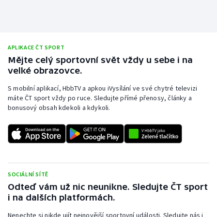
APLIKACE ČT SPORT
Mějte celý sportovní svět vždy u sebe i na
velké obrazovce.
S mobilní aplikací, HbbTV a apkou iVysílání ve své chytré televizi
máte ČT sport vždy po ruce. Sledujte přímé přenosy, články a
bonusový obsah kdekoli a kdykoli.
SOCIÁLNÍ SÍTĚ
Odteď vám už nic neunikne. Sledujte ČT sport
i na dalších platformách.
Nenechte si nikde ujít nejnovější sportovní události. Sledujte nás i