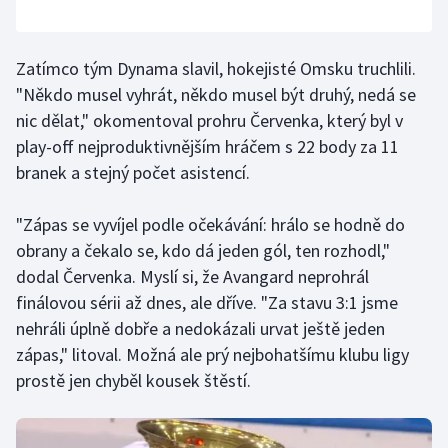
Olympijské hry
Zatímco tým Dynama slavil, hokejisté Omsku truchlili.
Parasport
"Někdo musel vyhrát, někdo musel být druhý, nedá se
nic dělat," okomentoval prohru Červenka, který byl v
Plavání
play-off nejproduktivnějším hráčem s 22 body za 11
branek a stejný počet asistencí.
Plážový volejbal
Ragby
"Zápas se vyvíjel podle očekávání: hrálo se hodně do
obrany a čekalo se, kdo dá jeden gól, ten rozhodl,"
Rychlobruslení
dodal Červenka. Myslí si, že Avangard neprohrál
finálovou sérii až dnes, ale dříve. "Za stavu 3:1 jsme
Rychlostní kanoistika
nehráli úplně dobře a nedokázali urvat ještě jeden
zápas," litoval. Možná ale prý nejbohatšímu klubu ligy
Short track
prostě jen chyběl kousek štěstí.
Sportovní střelba