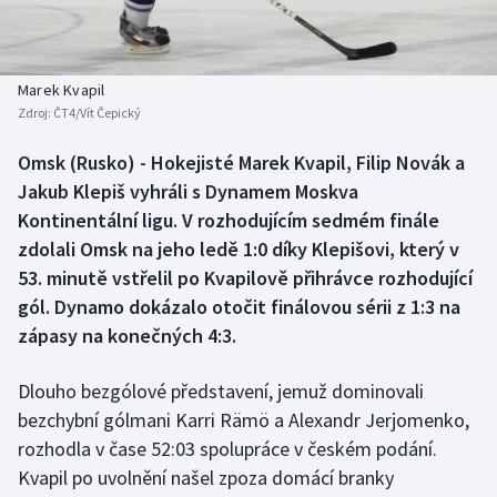
Baseball a softbal
Soutěže
Basketbal
Historické návraty
Marek Kvapil
Zdroj:
ČT4/Vít Čepický
Biatlon
Aplikace ČT sport
Omsk (Rusko) - Hokejisté Marek Kvapil, Filip Novák a
Boby a skeleton
AZ kvíz
Jakub Klepiš vyhráli s Dynamem Moskva
Kontinentální ligu. V rozhodujícím sedmém finále
Box
zdolali Omsk na jeho ledě 1:0 díky Klepišovi, který v
53. minutě vstřelil po Kvapilově přihrávce rozhodující
Curling
gól. Dynamo dokázalo otočit finálovou sérii z 1:3 na
zápasy na konečných 4:3.
Dostihy
Florbal
Dlouho bezgólové představení, jemuž dominovali
bezchybní gólmani Karri Rämö a Alexandr Jerjomenko,
Futsal
rozhodla v čase 52:03 spolupráce v českém podání.
Kvapil po uvolnění našel zpoza domácí branky
Golf