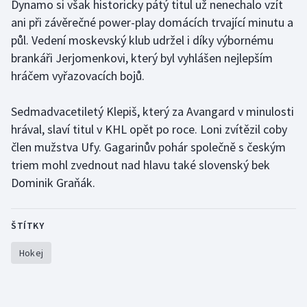
Dynamo si však historicky pátý titul už nenechalo vzít
ani při závěrečné power-play domácích trvající minutu a
půl. Vedení moskevský klub udržel i díky výbornému
brankáři Jerjomenkovi, který byl vyhlášen nejlepším
hráčem vyřazovacích bojů.
Sedmadvacetiletý Klepiš, který za Avangard v minulosti
hrával, slaví titul v KHL opět po roce. Loni zvítězil coby
člen mužstva Ufy. Gagarinův pohár společně s českým
triem mohl zvednout nad hlavu také slovenský bek
Dominik Graňák.
ŠTÍTKY
Hokej