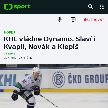
POPULÁRNÍ
SLEDOVAT
Fotbal
HOKEJ
KHL vládne Dynamo. Slaví i
Hokej
Kvapil, Novák a Klepiš
Tenis
ČT sport
25. 4. 2012
|
Zdroj:
ČTK
Atletika
Cyklistika
DALŠÍ SPORTY
Americký fotbal
NEPŘEHLÉDNĚTE