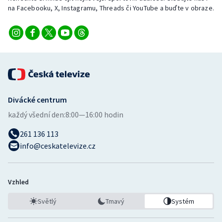
na Facebooku, X, Instagramu, Threads či YouTube a buďte v obraze.
Divácké centrum
každý všední den:
8:00—16:00 hodin
261 136 113
info@ceskatelevize.cz
Vzhled
Světlý
Tmavý
Systém