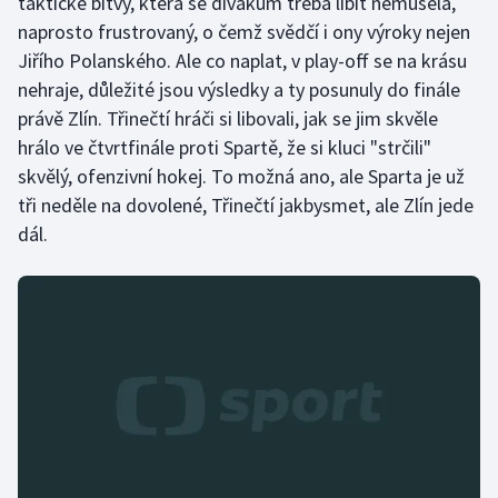
taktické bitvy, která se divákům třeba líbit nemusela,
naprosto frustrovaný, o čemž svědčí i ony výroky nejen
Gymnastika
Jiřího Polanského. Ale co naplat, v play-off se na krásu
nehraje, důležité jsou výsledky a ty posunuly do finále
Házená
právě Zlín. Třinečtí hráči si libovali, jak se jim skvěle
hrálo ve čtvrtfinále proti Spartě, že si kluci "strčili"
Jezdectví
skvělý, ofenzivní hokej. To možná ano, ale Sparta je už
tři neděle na dovolené, Třinečtí jakbysmet, ale Zlín jede
Judo
dál.
Krasobruslení
Lezení
Lyže a snowboard
Moderní pětiboj
Motorsport