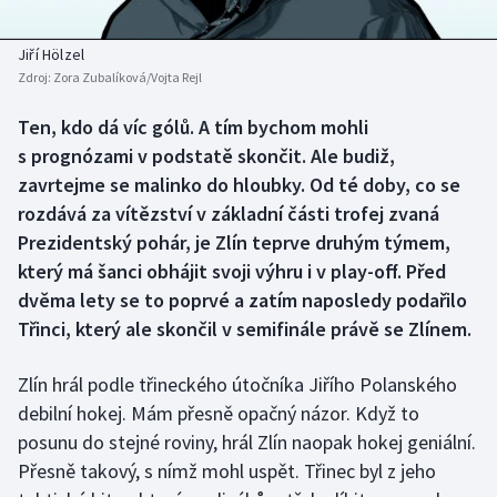
Baseball a softbal
Soutěže
Jiří Hölzel
Basketbal
Historické návraty
Zdroj:
Zora Zubalíková/Vojta Rejl
Biatlon
Aplikace ČT sport
Ten, kdo dá víc gólů. A tím bychom mohli
s prognózami v podstatě skončit. Ale budiž,
Boby a skeleton
AZ kvíz
zavrtejme se malinko do hloubky. Od té doby, co se
rozdává za vítězství v základní části trofej zvaná
Box
Prezidentský pohár, je Zlín teprve druhým týmem,
který má šanci obhájit svoji výhru i v play-off. Před
Curling
dvěma lety se to poprvé a zatím naposledy podařilo
Třinci, který ale skončil v semifinále právě se Zlínem.
Dostihy
Zlín hrál podle třineckého útočníka Jiřího Polanského
Florbal
debilní hokej. Mám přesně opačný názor. Když to
posunu do stejné roviny, hrál Zlín naopak hokej geniální.
Futsal
Přesně takový, s nímž mohl uspět. Třinec byl z jeho
Golf