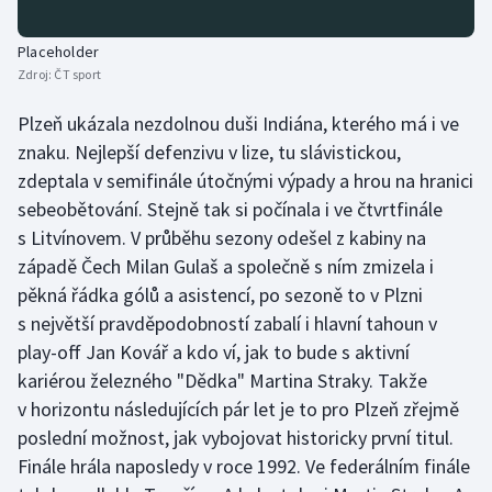
Olympijské hry
Placeholder
Zdroj:
ČT sport
Parasport
Plzeň ukázala nezdolnou duši Indiána, kterého má i ve
Plavání
znaku. Nejlepší defenzivu v lize, tu slávistickou,
zdeptala v semifinále útočnými výpady a hrou na hranici
Plážový volejbal
sebeobětování. Stejně tak si počínala i ve čtvrtfinále
s Litvínovem. V průběhu sezony odešel z kabiny na
Ragby
západě Čech Milan Gulaš a společně s ním zmizela i
pěkná řádka gólů a asistencí, po sezoně to v Plzni
Rychlobruslení
s největší pravděpodobností zabalí i hlavní tahoun v
Rychlostní kanoistika
play-off Jan Kovář a kdo ví, jak to bude s aktivní
kariérou železného "Dědka" Martina Straky. Takže
Short track
v horizontu následujících pár let je to pro Plzeň zřejmě
poslední možnost, jak vybojovat historicky první titul.
Sportovní střelba
Finále hrála naposledy v roce 1992. Ve federálním finále