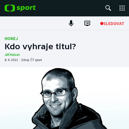
POPULÁRNÍ
SLEDOVAT
Fotbal
HOKEJ
Kdo vyhraje titul?
Hokej
Jiří Hölzel
8. 4. 2013
|
Zdroj:
ČT sport
Tenis
Atletika
Cyklistika
DALŠÍ SPORTY
Americký fotbal
NEPŘEHLÉDNĚTE