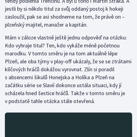
tehdy podlehla Trenčínu. A byl u toho i Martin Straka. A
Stolní tenis
jestli by si někdo titul za svůj oddaný postoj k hokeji
zasloužil, pak se asi shodneme na tom, že právě on –
Triatlon
plzeňský majitel, manažer a kapitán.
Veslování
Mám v záloze vlastně ještě jednu odpověď na otázku:
Kdo vyhraje titul? Ten, kdo vykáže méně početnou
Vodní slalom
marodku. V tomto směru je na tom aktuálně lépe
Plzeň, ale oba týmy v play-off ukázaly, že se se ztrátami
Volejbal
klíčových hráčů dokážou vyrovnat. Zlín si poradil
s absencemi šikulů Honejska a Holíka a Plzeň na
Ostatní
začátku série se Slavií dokonce ustála situaci, kdy jí
scházela hned šestice hráčů. Takže v tomto směru je
v podstatě tahle otázka stále otevřená.