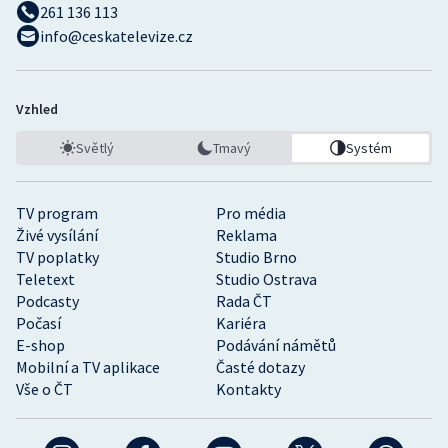
261 136 113
info@ceskatelevize.cz
Vzhled
Světlý
Tmavý
Systém
TV program
Pro média
Živé vysílání
Reklama
TV poplatky
Studio Brno
Teletext
Studio Ostrava
Podcasty
Rada ČT
Počasí
Kariéra
E-shop
Podávání námětů
Mobilní a TV aplikace
Časté dotazy
Vše o ČT
Kontakty