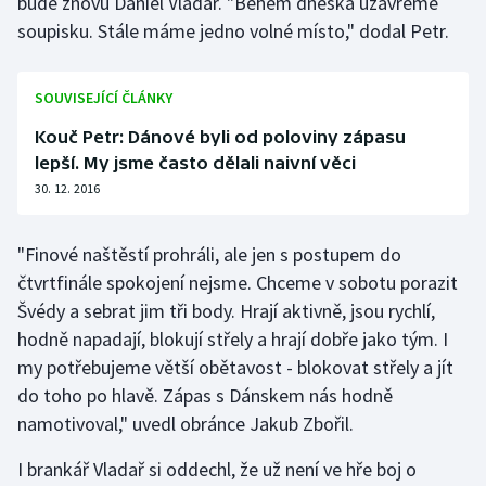
bude znovu Daniel Vladař. "Během dneška uzavřeme
soupisku. Stále máme jedno volné místo," dodal Petr.
SOUVISEJÍCÍ ČLÁNKY
Kouč Petr: Dánové byli od poloviny zápasu
lepší. My jsme často dělali naivní věci
30. 12. 2016
"Finové naštěstí prohráli, ale jen s postupem do
čtvrtfinále spokojení nejsme. Chceme v sobotu porazit
Švédy a sebrat jim tři body. Hrají aktivně, jsou rychlí,
hodně napadají, blokují střely a hrají dobře jako tým. I
my potřebujeme větší obětavost - blokovat střely a jít
do toho po hlavě. Zápas s Dánskem nás hodně
namotivoval," uvedl obránce Jakub Zbořil.
I brankář Vladař si oddechl, že už není ve hře boj o