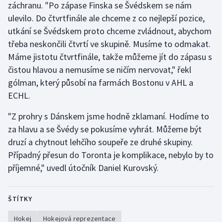
záchranu. "Po zápase Finska se Švédskem se nám
ulevilo. Do čtvrtfinále ale chceme z co nejlepší pozice,
utkání se Švédskem proto chceme zvládnout, abychom
třeba neskončili čtvrtí ve skupině. Musíme to odmakat.
Máme jistotu čtvrtfinále, takže můžeme jít do zápasu s
čistou hlavou a nemusíme se ničím nervovat," řekl
gólman, který působí na farmách Bostonu v AHL a
ECHL.
"Z prohry s Dánskem jsme hodně zklamaní. Hodíme to
za hlavu a se Švédy se pokusíme vyhrát. Můžeme být
druzí a chytnout lehčího soupeře ze druhé skupiny.
Případný přesun do Toronta je komplikace, nebylo by to
příjemné," uvedl útočník Daniel Kurovský.
ŠTÍTKY
Hokej
Hokejová reprezentace