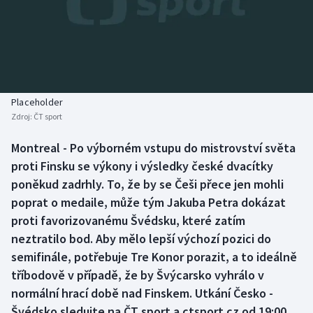
Baseball a softbal
Soutěže
Basketbal
Historické návraty
Biatlon
Aplikace ČT sport
Placeholder
Boby a skeleton
AZ kvíz
Zdroj:
ČT sport
Box
Montreal - Po výborném vstupu do mistrovství světa
proti Finsku se výkony i výsledky české dvacítky
Curling
poněkud zadrhly. To, že by se Češi přece jen mohli
poprat o medaile, může tým Jakuba Petra dokázat
Dostihy
proti favorizovanému Švédsku, které zatím
neztratilo bod. Aby mělo lepší výchozí pozici do
Florbal
semifinále, potřebuje Tre Konor porazit, a to ideálně
tříbodově v případě, že by Švýcarsko vyhrálo v
Futsal
normální hrací době nad Finskem. Utkání Česko -
Švédsko sledujte na ČT sport a ctsport.cz od 19:00.
Golf