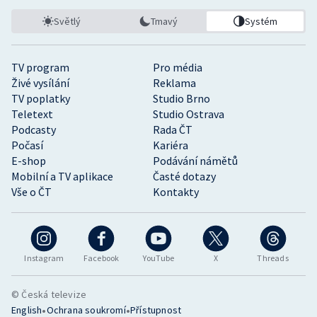
Světlý
Tmavý
Systém
TV program
Pro média
Živé vysílání
Reklama
TV poplatky
Studio Brno
Teletext
Studio Ostrava
Podcasty
Rada ČT
Počasí
Kariéra
E-shop
Podávání námětů
Mobilní a TV aplikace
Časté dotazy
Vše o ČT
Kontakty
Instagram
Facebook
YouTube
X
Threads
© Česká televize
•
•
English
Ochrana soukromí
Přístupnost