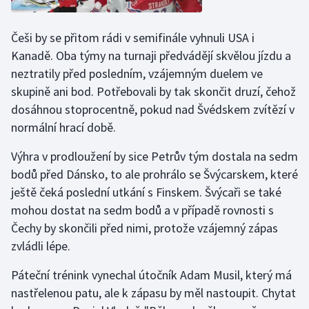
Stolní tenis
Češi by se přitom rádi v semifinále vyhnuli USA i
Triatlon
Kanadě. Oba týmy na turnaji předvádějí skvělou jízdu a
neztratily před posledním, vzájemným duelem ve
Veslování
skupině ani bod. Potřebovali by tak skončit druzí, čehož
dosáhnou stoprocentně, pokud nad Švédskem zvítězí v
Vodní slalom
normální hrací době.
Volejbal
Výhra v prodloužení by sice Petrův tým dostala na sedm
bodů před Dánsko, to ale prohrálo se Švýcarskem, které
Ostatní
ještě čeká poslední utkání s Finskem. Švýcaři se také
mohou dostat na sedm bodů a v případě rovnosti s
Čechy by skončili před nimi, protože vzájemný zápas
zvládli lépe.
Páteční trénink vynechal útočník Adam Musil, který má
nastřelenou patu, ale k zápasu by měl nastoupit. Chytat