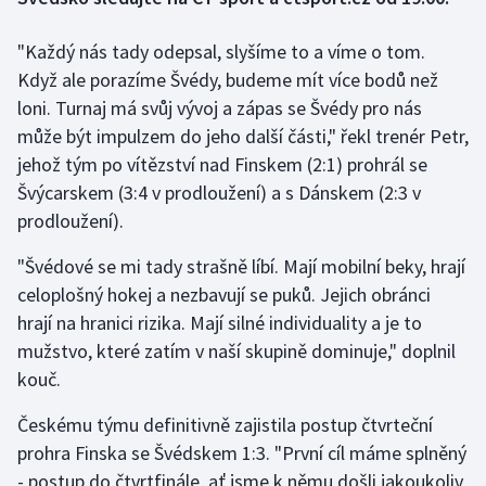
"Každý nás tady odepsal, slyšíme to a víme o tom.
Gymnastika
Když ale porazíme Švédy, budeme mít více bodů než
Házená
loni. Turnaj má svůj vývoj a zápas se Švédy pro nás
může být impulzem do jeho další části," řekl trenér Petr,
Jezdectví
jehož tým po vítězství nad Finskem (2:1) prohrál se
Švýcarskem (3:4 v prodloužení) a s Dánskem (2:3 v
Judo
prodloužení).
Krasobruslení
"Švédové se mi tady strašně líbí. Mají mobilní beky, hrají
celoplošný hokej a nezbavují se puků. Jejich obránci
Lezení
hrají na hranici rizika. Mají silné individuality a je to
mužstvo, které zatím v naší skupině dominuje," doplnil
Lyže a snowboard
kouč.
Moderní pětiboj
Českému týmu definitivně zajistila postup čtvrteční
prohra Finska se Švédskem 1:3. "První cíl máme splněný
Motorsport
- postup do čtvrtfinále, ať jsme k němu došli jakoukoliv