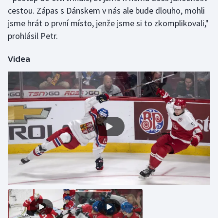
cestou. Zápas s Dánskem v nás ale bude dlouho, mohli
Olympijské hry
jsme hrát o první místo, jenže jsme si to zkomplikovali,"
prohlásil Petr.
Parasport
Videa
Plavání
Plážový volejbal
Ragby
Rychlobruslení
Rychlostní kanoistika
Short track
Sportovní střelba