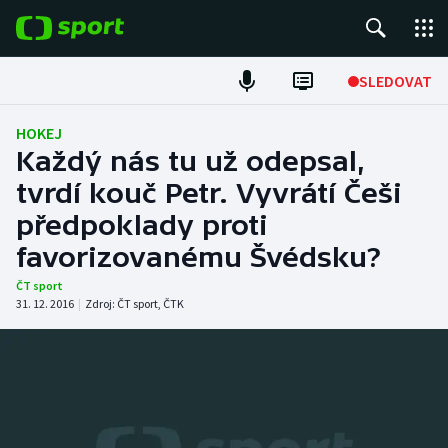
POPULÁRNÍ
SLEDOVAT
Fotbal
HOKEJ
Každý nás tu už odepsal,
Hokej
tvrdí kouč Petr. Vyvrátí Češi
předpoklady proti
Tenis
favorizovanému Švédsku?
Atletika
ČT sport
31. 12. 2016
|
Zdroj:
ČT sport
,
ČTK
Cyklistika
DALŠÍ SPORTY
Americký fotbal
NEPŘEHLÉDNĚTE