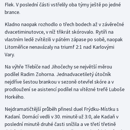
Flek. V poslední části vstřelily oba týmy ještě po jedné
brance.
Gymnastika
Kladno naopak rozhodlo o třech bodech až v závěrečné
Házená
dvacetiminutovce, v níž třikrát skórovalo. Rytíři na
vlastním ledě zvítězili v pátém zápase po sobě, naopak
Jezdectví
Litoměřice nenavázaly na triumf 2:1 nad Karlovými
Vary.
Judo
Na výhře Třebíče nad Jihočechy se největší měrou
Krasobruslení
podílel Radim Zohorna. Jednadvacetiletý útočník
nejdříve šestou brankou v sezoně otevřel skóre a v
Lezení
prodloužení se asistencí podílel na vítězné trefě Luboše
Horkého.
Lyže a snowboard
Nejdramatičtější průběh přinesl duel Frýdku-Místku s
Moderní pětiboj
Kadaní. Domácí vedli v 30. minutě už 3:0, ale Kadaň v
poslední minutě druhé časti snížila a ve třetí třetině
Motorsport