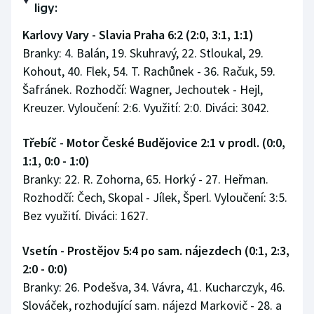
ligy:
Stolní tenis
Karlovy Vary - Slavia Praha 6:2 (2:0, 3:1, 1:1)
Triatlon
Branky: 4. Balán, 19. Skuhravý, 22. Stloukal, 29.
Kohout, 40. Flek, 54. T. Rachůnek - 36. Račuk, 59.
Veslování
Šafránek. Rozhodčí: Wagner, Jechoutek - Hejl,
Kreuzer. Vyloučení: 2:6. Využití: 2:0. Diváci: 3042.
Vodní slalom
Třebíč - Motor České Budějovice 2:1 v prodl. (0:0,
Volejbal
1:1, 0:0 - 1:0)
Branky: 22. R. Zohorna, 65. Horký - 27. Heřman.
Ostatní
Rozhodčí: Čech, Skopal - Jílek, Šperl. Vyloučení: 3:5.
Bez využití. Diváci: 1627.
Vsetín - Prostějov 5:4 po sam. nájezdech (0:1, 2:3,
2:0 - 0:0)
Branky: 26. Podešva, 34. Vávra, 41. Kucharczyk, 46.
Slováček, rozhodující sam. nájezd Markovič - 28. a