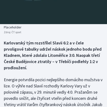
Baseball a softbal
Soutěže
Basketbal
Historické návraty
Biatlon
Aplikace ČT sport
Placeholder
Zdroj:
ČT sport
Boby a skeleton
AZ kvíz
Karlovarský tým rozstřílel Slavii 6:2 a v čele
prvoligové tabulky udržel náskok jednoho bodu před
Box
Kladnem, které zdolalo Litoměřice 3:0. Naopak třetí
Curling
České Budějovice ztratily – v Třebíči podlehly 1:2 v
prodloužení.
Dostihy
Energie potvrdila pozici nejlepšího domácího mužstva v
Florbal
lize. O výhře nad Slavií rozhodly Karlovy Vary už v
polovině zápasu, v 29. minutě vedly 4:0. Pražanům se
Futsal
povedlo snížit, ale čtyřicet vteřin před koncem druhé
třetiny vrátil Varům čtyřbrankový náskok útočník Jakub
Golf