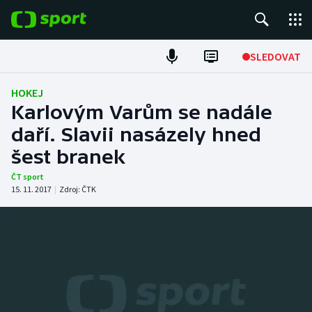
POPULÁRNÍ
SLEDOVAT
Fotbal
HOKEJ
Karlovým Varům se nadále
Hokej
daří. Slavii nasázely hned
šest branek
Tenis
ČT sport
Atletika
15. 11. 2017
|
Zdroj:
ČTK
Cyklistika
DALŠÍ SPORTY
Americký fotbal
NEPŘEHLÉDNĚTE