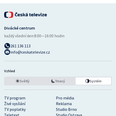
Divácké centrum
každý všední den:
8:00—16:00 hodin
261 136 113
info@ceskatelevize.cz
Vzhled
Světlý
Tmavý
Systém
TV program
Pro média
Živé vysílání
Reklama
TV poplatky
Studio Brno
Teletext
Studio Ostrava