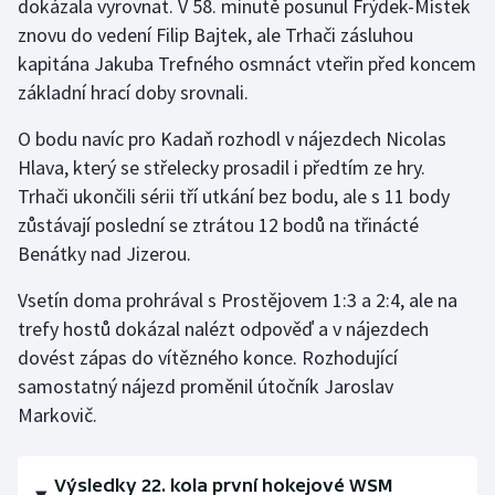
dokázala vyrovnat. V 58. minutě posunul Frýdek-Místek
znovu do vedení Filip Bajtek, ale Trhači zásluhou
Olympijské hry
kapitána Jakuba Trefného osmnáct vteřin před koncem
Parasport
základní hrací doby srovnali.
O bodu navíc pro Kadaň rozhodl v nájezdech Nicolas
Plavání
Hlava, který se střelecky prosadil i předtím ze hry.
Plážový volejbal
Trhači ukončili sérii tří utkání bez bodu, ale s 11 body
zůstávají poslední se ztrátou 12 bodů na třinácté
Ragby
Benátky nad Jizerou.
Vsetín doma prohrával s Prostějovem 1:3 a 2:4, ale na
Rychlobruslení
trefy hostů dokázal nalézt odpověď a v nájezdech
Rychlostní kanoistika
dovést zápas do vítězného konce. Rozhodující
samostatný nájezd proměnil útočník Jaroslav
Short track
Markovič.
Sportovní střelba
Výsledky 22. kola první hokejové WSM