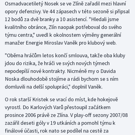
Osmadvacetiletý Nosek se ve Zlíně zařadil mezi hlavní
opory defenzivy. Ve 44 zápasech v této sezoně si připsal
Gymnastika
12 bodů za dvě branky a 10 asistencí. "Hledali jsme
kvalitního obránce, Zlín naopak potřeboval do svého
Házená
týmu centra," uvedl k okolnostem výměny generální
manažer Energie Miroslav Vaněk pro klubový web.
Jezdectví
"Oběma hráčům letos končí smlouva, takže oba kluby
Judo
jdou do rizika, že hráči ve svých nových týmech
nepodepíší nové kontrakty. Nicméně my o Davida
Krasobruslení
Noska dlouhodobě stojíme a rádi bychom se s ním
Lezení
domluvili na delší spolupráci," doplnil Vaněk.
O rok starší Kristek se vrací do míst, kde hokejově
Lyže a snowboard
vyrostl. Do Karlových Varů přestoupil začátkem
prosince 2006 právě ze Zlína. V play-off sezony 2007/08
Moderní pětiboj
zazářil deseti góly v 19 utkáních a pomohl týmu k
Motorsport
finálové účasti, rok nato se podílel na cestě za