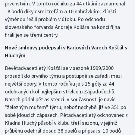
prvenstvím. V tomto ročníku za 44 utkání zaznamenal
Olympijské hry
18 bodů díky osmi trefám a 10 nahrávkám. Zlínští
výměnou řešili problém v útoku. Po odchodu
Parasport
slovenského forvarda Andreje Kollára na konci října
hráli jen se třemi centry.
Plavání
Nové smlouvy podepsali v Karlových Varech Košťál s
Plážový volejbal
Hluchým
Ragby
Devětadvacetiletý Košťál se v sezoně 1999/2000
prosadil do prvního týmu a postupně se zařadil mezi
Rychlobruslení
největší opory. V tomto ročníku je s 15 góly za 44
odehraných kol nejlepším střelcem Západočechů.
Rychlostní kanoistika
Navrch přidal pět asistencí. V současnosti je navíc
"železným mužem" týmu, neboť nechyběl již ve 351 po
Short track
sobě jdoucích zápasech. Pětadvacetiletý odchovanec z
Kladna Hluchý působí v klubu třetí sezonu, v jejímž
Sportovní střelba
průběhu odehrál dosud 38 duelů a připsal si 10 bodů