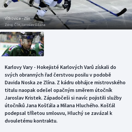
Baseball a softbal
Soutěže
Basketbal
Historické návraty
Vítkovice - Zlín
Zdroj:
ČTK/Jaroslav Ožana
Biatlon
Aplikace ČT sport
Boby a skeleton
AZ kvíz
Box
Karlovy Vary - Hokejisté Karlových Varů získali do
svých obranných řad čerstvou posilu v podobě
Curling
Davida Noska ze Zlína. Z kádru obhájce mistrovského
Dostihy
titulu naopak odešel opačným směrem útočník
Jaroslav Kristek. Západočeši si navíc pojistili služby
Florbal
útočníků Jana Košťála a Milana Hluchého. Košťál
podepsal tříletou smlouvu, Hluchý se zavázal k
Futsal
dvouletému kontraktu.
Golf