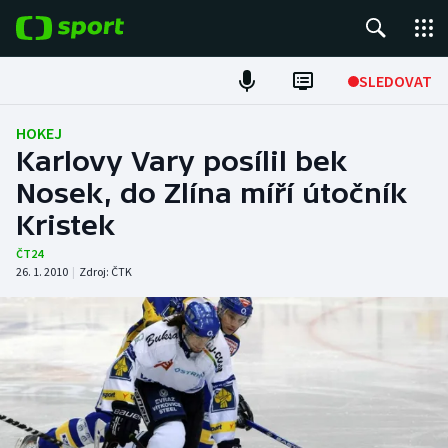
POPULÁRNÍ
SLEDOVAT
Fotbal
HOKEJ
Karlovy Vary posílil bek
Hokej
Nosek, do Zlína míří útočník
Kristek
Tenis
ČT24
Atletika
26. 1. 2010
|
Zdroj:
ČTK
Cyklistika
DALŠÍ SPORTY
Americký fotbal
NEPŘEHLÉDNĚTE