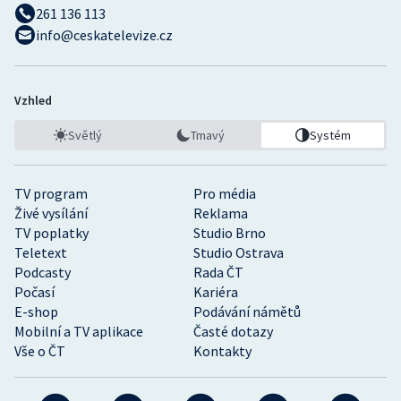
261 136 113
info@ceskatelevize.cz
Vzhled
Světlý
Tmavý
Systém
TV program
Pro média
Živé vysílání
Reklama
TV poplatky
Studio Brno
Teletext
Studio Ostrava
Podcasty
Rada ČT
Počasí
Kariéra
E-shop
Podávání námětů
Mobilní a TV aplikace
Časté dotazy
Vše o ČT
Kontakty