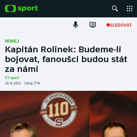
POPULÁRNÍ
SLEDOVAT
Fotbal
HOKEJ
Kapitán Rolinek: Budeme-li
Hokej
bojovat, fanoušci budou stát
za námi
Tenis
ČT sport
Atletika
10. 9. 2013
|
Zdroj:
ČTK
Cyklistika
DALŠÍ SPORTY
Americký fotbal
NEPŘEHLÉDNĚTE