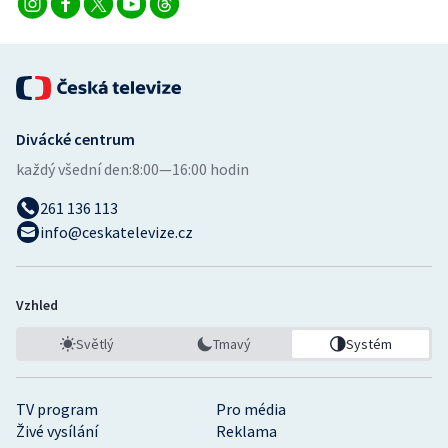
Divácké centrum
každý všední den:
8:00—16:00 hodin
261 136 113
info@ceskatelevize.cz
Vzhled
Světlý
Tmavý
Systém
TV program
Pro média
Živé vysílání
Reklama