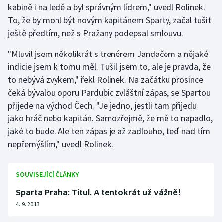
kabině i na ledě a byl správným lídrem," uvedl Rolinek.
To, že by mohl být novým kapitánem Sparty, začal tušit
Gymnastika
ještě předtím, než s Pražany podepsal smlouvu.
Házená
"Mluvil jsem několikrát s trenérem Jandačem a nějaké
indicie jsem k tomu měl. Tušil jsem to, ale je pravda, že
Jezdectví
to nebývá zvykem," řekl Rolinek. Na začátku prosince
čeká bývalou oporu Pardubic zvláštní zápas, se Spartou
Judo
přijede na východ Čech. "Je jedno, jestli tam přijedu
jako hráč nebo kapitán. Samozřejmě, že mě to napadlo,
Krasobruslení
jaké to bude. Ale ten zápas je až zadlouho, teď nad tím
Lezení
nepřemýšlím," uvedl Rolinek.
Lyže a snowboard
SOUVISEJÍCÍ ČLÁNKY
Moderní pětiboj
Sparta Praha: Titul. A tentokrát už vážně!
4. 9. 2013
Motorsport