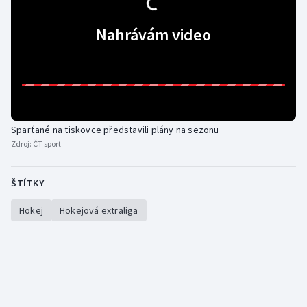
Stolní tenis
Nahrávám video
Triatlon
Veslování
Vodní slalom
Sparťané na tiskovce představili plány na sezonu
Volejbal
Zdroj:
ČT sport
Ostatní
ŠTÍTKY
Hokej
Hokejová extraliga