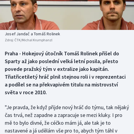
Baseball a softbal
Soutěže
Basketbal
Historické návraty
Biatlon
Aplikace ČT sport
Josef Jandač a Tomáš Rolinek
Zdroj:
ČTK/Michal Krumphanzl
Boby a skeleton
AZ kvíz
Praha - Hokejový útočník Tomáš Rolinek přišel do
Sparty až jako poslední velká letní posila, přesto
Box
povede pražský tým v extralize jako kapitán.
Curling
Třiatřicetiletý hráč plnil stejnou roli i v reprezentaci
a podílel se na překvapivém titulu na mistrovství
Dostihy
světa v roce 2010.
Florbal
"Je pravda, že když přijde nový hráč do týmu, tak nějaký
čas trvá, než zapadne a zapracuje se mezi kluky. I pro
Futsal
mě to bylo divné, že céčko mám já, ale tak je to
nastavené a já udělám vše pro to, abych tým táhl v
Golf