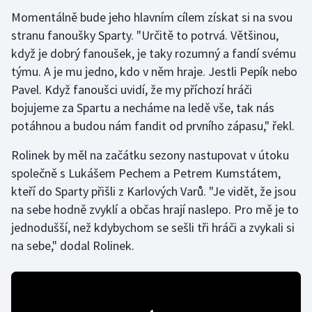
Momentálně bude jeho hlavním cílem získat si na svou
Olympijské hry
stranu fanoušky Sparty. "Určitě to potrvá. Většinou,
když je dobrý fanoušek, je taky rozumný a fandí svému
Parasport
týmu. A je mu jedno, kdo v něm hraje. Jestli Pepík nebo
Plavání
Pavel. Když fanoušci uvidí, že my příchozí hráči
bojujeme za Spartu a necháme na ledě vše, tak nás
Plážový volejbal
potáhnou a budou nám fandit od prvního zápasu," řekl.
Rolinek by měl na začátku sezony nastupovat v útoku
Ragby
společně s Lukášem Pechem a Petrem Kumstátem,
Rychlobruslení
kteří do Sparty přišli z Karlových Varů. "Je vidět, že jsou
na sebe hodně zvyklí a občas hrají naslepo. Pro mě je to
Rychlostní kanoistika
jednodušší, než kdybychom se sešli tři hráči a zvykali si
na sebe," dodal Rolinek.
Short track
Sportovní střelba