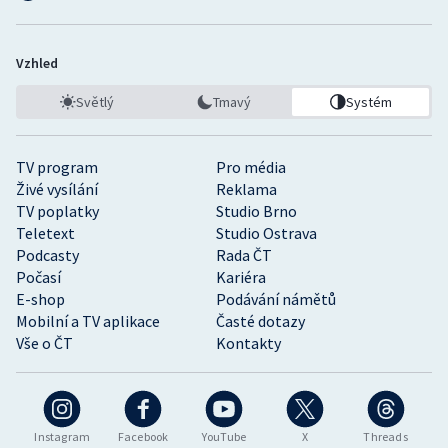
Vzhled
Světlý
Tmavý
Systém
TV program
Pro média
Živé vysílání
Reklama
TV poplatky
Studio Brno
Teletext
Studio Ostrava
Podcasty
Rada ČT
Počasí
Kariéra
E-shop
Podávání námětů
Mobilní a TV aplikace
Časté dotazy
Vše o ČT
Kontakty
Instagram
Facebook
YouTube
X
Threads