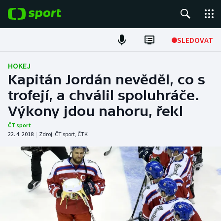
POPULÁRNÍ
SLEDOVAT
Fotbal
HOKEJ
Kapitán Jordán nevěděl, co s
Hokej
trofejí, a chválil spoluhráče.
Výkony jdou nahoru, řekl
Tenis
ČT sport
Atletika
22. 4. 2018
|
Zdroj:
ČT sport
,
ČTK
Cyklistika
DALŠÍ SPORTY
Americký fotbal
NEPŘEHLÉDNĚTE