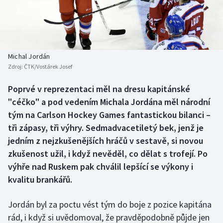
Baseball a softbal
Soutěže
Basketbal
Historické návraty
Biatlon
Aplikace ČT sport
Michal Jordán
Zdroj:
ČTK/Vostárek Josef
Boby a skeleton
AZ kvíz
Poprvé v reprezentaci měl na dresu kapitánské
"céčko" a pod vedením Michala Jordána měl národní
Box
tým na Carlson Hockey Games fantastickou bilanci –
Curling
tři zápasy, tři výhry. Sedmadvacetiletý bek, jenž je
jedním z nejzkušenějších hráčů v sestavě, si novou
Dostihy
zkušenost užil, i když nevěděl, co dělat s trofejí. Po
výhře nad Ruskem pak chválil lepšící se výkony i
Florbal
kvalitu brankářů.
Futsal
Jordán byl za poctu vést tým do boje z pozice kapitána
rád, i když si uvědomoval, že pravděpodobně půjde jen
Golf