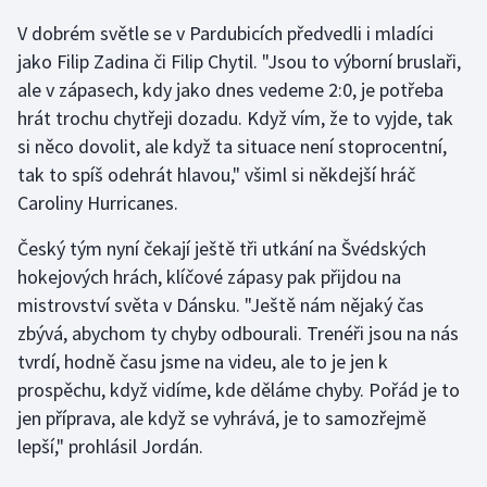
V dobrém světle se v Pardubicích předvedli i mladíci
jako Filip Zadina či Filip Chytil. "Jsou to výborní bruslaři,
ale v zápasech, kdy jako dnes vedeme 2:0, je potřeba
hrát trochu chytřeji dozadu. Když vím, že to vyjde, tak
si něco dovolit, ale když ta situace není stoprocentní,
tak to spíš odehrát hlavou," všiml si někdejší hráč
Caroliny Hurricanes.
Český tým nyní čekají ještě tři utkání na Švédských
hokejových hrách, klíčové zápasy pak přijdou na
mistrovství světa v Dánsku. "Ještě nám nějaký čas
zbývá, abychom ty chyby odbourali. Trenéři jsou na nás
tvrdí, hodně času jsme na videu, ale to je jen k
prospěchu, když vidíme, kde děláme chyby. Pořád je to
jen příprava, ale když se vyhrává, je to samozřejmě
lepší," prohlásil Jordán.