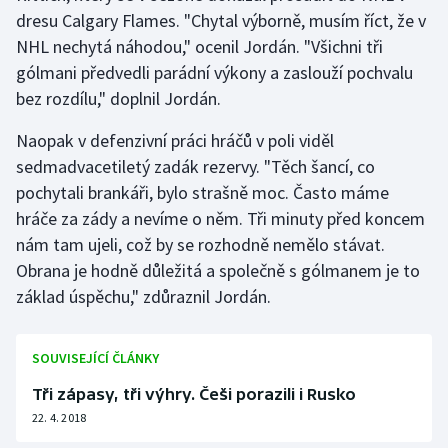
Stolní tenis
dresu Calgary Flames. "Chytal výborně, musím říct, že v
NHL nechytá náhodou," ocenil Jordán. "Všichni tři
Triatlon
gólmani předvedli parádní výkony a zaslouží pochvalu
bez rozdílu," doplnil Jordán.
Veslování
Naopak v defenzivní práci hráčů v poli viděl
Vodní slalom
sedmadvacetiletý zadák rezervy. "Těch šancí, co
pochytali brankáři, bylo strašně moc. Často máme
Volejbal
hráče za zády a nevíme o něm. Tři minuty před koncem
nám tam ujeli, což by se rozhodně nemělo stávat.
Ostatní
Obrana je hodně důležitá a společně s gólmanem je to
základ úspěchu," zdůraznil Jordán.
SOUVISEJÍCÍ ČLÁNKY
Tři zápasy, tři výhry. Češi porazili i Rusko
22. 4. 2018