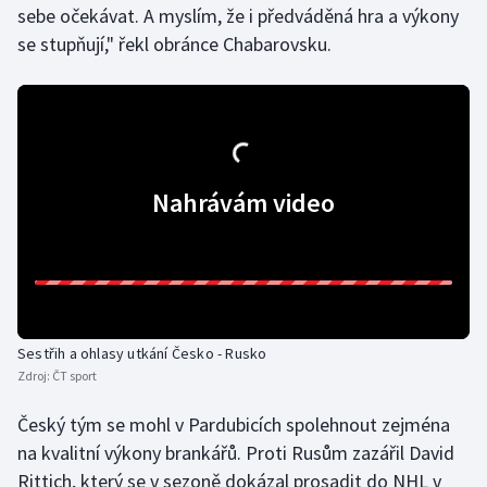
sebe očekávat. A myslím, že i předváděná hra a výkony
Olympijské hry
se stupňují," řekl obránce Chabarovsku.
Parasport
Plavání
Plážový volejbal
Nahrávám video
Ragby
Rychlobruslení
Rychlostní kanoistika
Sestřih a ohlasy utkání Česko - Rusko
Zdroj:
ČT sport
Short track
Český tým se mohl v Pardubicích spolehnout zejména
Sportovní střelba
na kvalitní výkony brankářů. Proti Rusům zazářil David
Rittich, který se v sezoně dokázal prosadit do NHL v