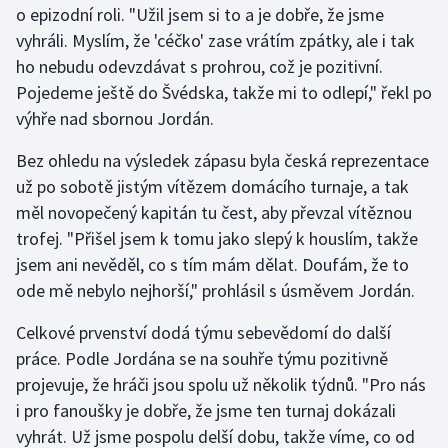
o epizodní roli. "Užil jsem si to a je dobře, že jsme
vyhráli. Myslím, že 'céčko' zase vrátím zpátky, ale i tak
Gymnastika
ho nebudu odevzdávat s prohrou, což je pozitivní.
Pojedeme ještě do Švédska, takže mi to odlepí," řekl po
Házená
výhře nad sbornou Jordán.
Jezdectví
Bez ohledu na výsledek zápasu byla česká reprezentace
už po sobotě jistým vítězem domácího turnaje, a tak
Judo
měl novopečený kapitán tu čest, aby převzal vítěznou
trofej. "Přišel jsem k tomu jako slepý k houslím, takže
Krasobruslení
jsem ani nevěděl, co s tím mám dělat. Doufám, že to
Lezení
ode mě nebylo nejhorší," prohlásil s úsměvem Jordán.
Celkové prvenství dodá týmu sebevědomí do další
Lyže a snowboard
práce. Podle Jordána se na souhře týmu pozitivně
Moderní pětiboj
projevuje, že hráči jsou spolu už několik týdnů. "Pro nás
i pro fanoušky je dobře, že jsme ten turnaj dokázali
Motorsport
vyhrát. Už jsme pospolu delší dobu, takže víme, co od