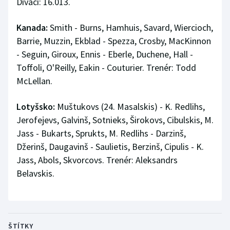
Diváci: 16.013.
Kanada:
Smith - Burns, Hamhuis, Savard, Wiercioch,
Barrie, Muzzin, Ekblad - Spezza, Crosby, MacKinnon
- Seguin, Giroux, Ennis - Eberle, Duchene, Hall -
Toffoli, O'Reilly, Eakin - Couturier. Trenér: Todd
McLellan.
Lotyšsko:
Muštukovs (24. Masalskis) - K. Redlihs,
Jerofejevs, Galvinš, Sotnieks, Širokovs, Cibulskis, M.
Jass - Bukarts, Sprukts, M. Redlihs - Darzinš,
Džerinš, Daugavinš - Saulietis, Berzinš, Cipulis - K.
Jass, Abols, Skvorcovs. Trenér: Aleksandrs
Belavskis.
ŠTÍTKY