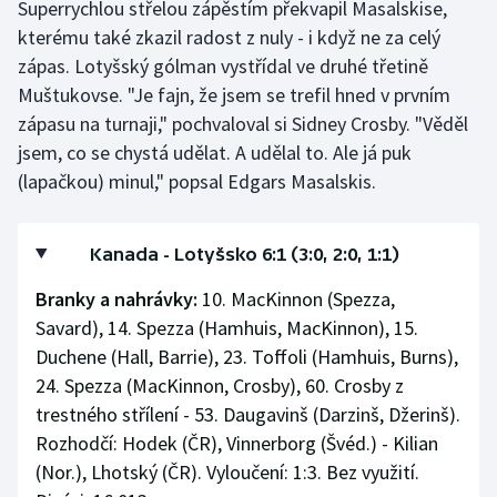
Superrychlou střelou zápěstím překvapil Masalskise,
kterému také zkazil radost z nuly - i když ne za celý
zápas. Lotyšský gólman vystřídal ve druhé třetině
Muštukovse. "Je fajn, že jsem se trefil hned v prvním
zápasu na turnaji," pochvaloval si Sidney Crosby. "Věděl
jsem, co se chystá udělat. A udělal to. Ale já puk
(lapačkou) minul," popsal Edgars Masalskis.
Kanada - Lotyšsko 6:1 (3:0, 2:0, 1:1)
Branky a nahrávky:
10. MacKinnon (Spezza,
Savard), 14. Spezza (Hamhuis, MacKinnon), 15.
Duchene (Hall, Barrie), 23. Toffoli (Hamhuis, Burns),
24. Spezza (MacKinnon, Crosby), 60. Crosby z
trestného střílení - 53. Daugavinš (Darzinš, Džerinš).
Rozhodčí: Hodek (ČR), Vinnerborg (Švéd.) - Kilian
(Nor.), Lhotský (ČR). Vyloučení: 1:3. Bez využití.