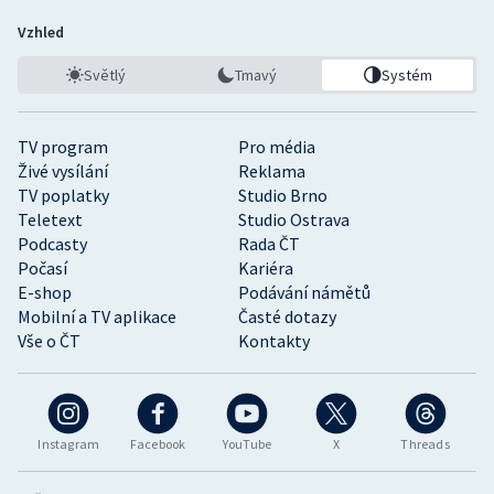
Vzhled
Světlý
Tmavý
Systém
TV program
Pro média
Živé vysílání
Reklama
TV poplatky
Studio Brno
Teletext
Studio Ostrava
Podcasty
Rada ČT
Počasí
Kariéra
E-shop
Podávání námětů
Mobilní a TV aplikace
Časté dotazy
Vše o ČT
Kontakty
Instagram
Facebook
YouTube
X
Threads