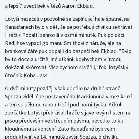
a lepší," uvedl bek vítězů Aaron Ekblad.
Olympijské hry
Lotyši nezačali v pozvolně se zaplňující hale špatně, na
Parasport
Kanaďanech bylo vidět, že se potřebují chvilku sehrávat.
Hráči z Pobaltí zahrozili v osmé minutě. Puk po akci
Plavání
Redlihse vypadl gólmanu Smithovi z náruče, ale na
brankové čáře puk odpálil do bezpečí bek Ekblad. "Bylo
Plážový volejbal
by to docela určitě jiné utkání, kdybychom v úvodu
dokázali skórovat. Více bychom si věřili," řekl lotyšský
Ragby
útočník Koba Jass.
Rychlobruslení
O dvě minuty později však udeřilo na druhé straně.
Spezza viděl lépe postaveného Mackinnona v mezikruží
Rychlostní kanoistika
a ten se pěknou ranou trefil pod horní tyčku. Ačkoli
zpočátku Lotyši přehrávali hráče s javorovým listem na
Short track
prsou především ve středním pásmu, nevedlo to ke
kloudnému zakončení. Zato Kanaďané byli velmi
Sportovní střelba
produktivní, ve 14. minutě zvýšil Spezza, o chvilku