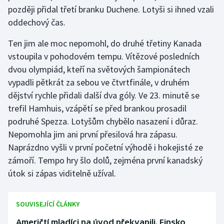
Stolní tenis
později přidal třetí branku Duchene. Lotyši si ihned vzali
oddechový čas.
Triatlon
Ten jim ale moc nepomohl, do druhé třetiny Kanada
Veslování
vstoupila v pohodovém tempu. Vítězové posledních
dvou olympiád, kteří na světových šampionátech
Vodní slalom
vypadli pětkrát za sebou ve čtvrtfinále, v druhém
dějství rychle přidali další dva góly. Ve 23. minutě se
Volejbal
trefil Hamhuis, vzápětí se před brankou prosadil
podruhé Spezza. Lotyšům chybělo nasazení i důraz.
Ostatní
Nepomohla jim ani první přesilová hra zápasu.
Naprázdno vyšli v první početní výhodě i hokejisté ze
zámoří. Tempo hry šlo dolů, zejména první kanadský
útok si zápas viditelně užíval.
SOUVISEJÍCÍ ČLÁNKY
Američtí mladíci na úvod překvapili. Finsko