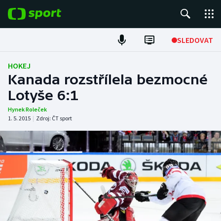
POPULÁRNÍ
SLEDOVAT
Fotbal
HOKEJ
Kanada rozstřílela bezmocné
Hokej
Lotyše 6:1
Tenis
Hynek Roleček
1. 5. 2015
|
Zdroj:
ČT sport
Atletika
Cyklistika
DALŠÍ SPORTY
Americký fotbal
NEPŘEHLÉDNĚTE