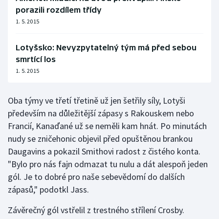
porazili rozdílem třídy
1. 5. 2015
Lotyšsko: Nevyzpytatelný tým má před sebou
smrtící los
1. 5. 2015
Oba týmy ve třetí třetině už jen šetřily síly, Lotyši
především na důležitější zápasy s Rakouskem nebo
Francií, Kanaďané už se neměli kam hnát. Po minutách
nudy se zničehonic objevil před opuštěnou brankou
Daugavins a pokazil Smithovi radost z čistého konta.
"Bylo pro nás fajn odmazat tu nulu a dát alespoň jeden
gól. Je to dobré pro naše sebevědomí do dalších
zápasů," podotkl Jass.
Závěrečný gól vstřelil z trestného střílení Crosby.