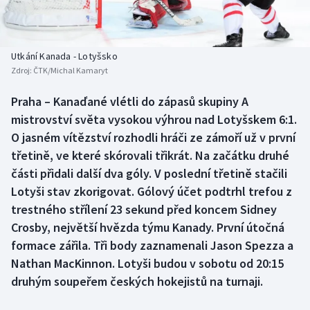
Baseball a softbal
Soutěže
Basketbal
Historické návraty
Utkání Kanada - Lotyšsko
Zdroj:
ČTK/Michal Kamaryt
Biatlon
Aplikace ČT sport
Praha – Kanaďané vlétli do zápasů skupiny A
Boby a skeleton
AZ kvíz
mistrovství světa vysokou výhrou nad Lotyšskem 6:1.
O jasném vítězství rozhodli hráči ze zámoří už v první
Box
třetině, ve které skórovali třikrát. Na začátku druhé
části přidali další dva góly. V poslední třetině stačili
Curling
Lotyši stav zkorigovat. Gólový účet podtrhl trefou z
trestného střílení 23 sekund před koncem Sidney
Dostihy
Crosby, největší hvězda týmu Kanady. První útočná
Florbal
formace zářila. Tři body zaznamenali Jason Spezza a
Nathan MacKinnon. Lotyši budou v sobotu od 20:15
Futsal
druhým soupeřem českých hokejistů na turnaji.
Golf