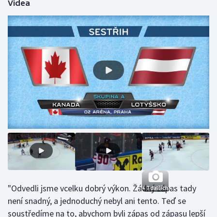
Videa
Gymnastika
Házená
Jezdectví
Judo
Krasobruslení
Lezení
Lyže a snowboard
Moderní pětiboj
"Odvedli jsme vcelku dobrý výkon. Žádný zápas tady
+ 7 dalších
není snadný, a jednoduchý nebyl ani tento. Teď se
Motorsport
soustředíme na to, abychom byli zápas od zápasu lepší