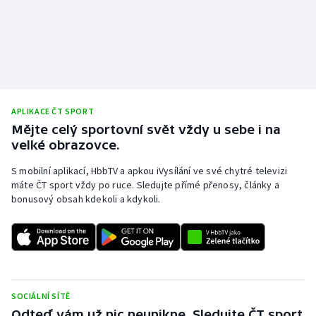
APLIKACE ČT SPORT
Mějte celý sportovní svět vždy u sebe i na
velké obrazovce.
S mobilní aplikací, HbbTV a apkou iVysílání ve své chytré televizi
máte ČT sport vždy po ruce. Sledujte přímé přenosy, články a
bonusový obsah kdekoli a kdykoli.
SOCIÁLNÍ SÍTĚ
Odteď vám už nic neunikne. Sledujte ČT sport