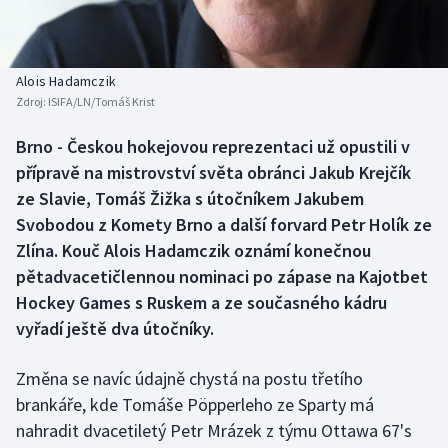
Baseball a softbal
Soutěže
Basketbal
Historické návraty
Alois Hadamczik
Zdroj:
ISIFA/LN/Tomáš Krist
Biatlon
Aplikace ČT sport
Brno - Českou hokejovou reprezentaci už opustili v
Boby a skeleton
AZ kvíz
přípravě na mistrovství světa obránci Jakub Krejčík
ze Slavie, Tomáš Žižka s útočníkem Jakubem
Box
Svobodou z Komety Brno a další forvard Petr Holík ze
Zlína. Kouč Alois Hadamczik oznámí konečnou
Curling
pětadvacetičlennou nominaci po zápase na Kajotbet
Hockey Games s Ruskem a ze současného kádru
Dostihy
vyřadí ještě dva útočníky.
Florbal
Změna se navíc údajně chystá na postu třetího
Futsal
brankáře, kde Tomáše Pöpperleho ze Sparty má
nahradit dvacetiletý Petr Mrázek z týmu Ottawa 67's
Golf