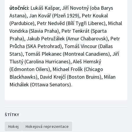
Stolní tenis
útočníci:
Lukáš Kašpar, Jiří Novotný (oba Barys
Astana), Jan Kovář (Plzeň 1929), Petr Koukal
Triatlon
(Pardubice), Petr Nedvěd (Bílí Tygři Liberec), Michal
Vondrka (Slavia Praha), Petr Tenkrát (Sparta
Veslování
Praha), Jakub Petružálek (Amur Chabarovsk), Petr
Průcha (SKA Petrohrad), Tomáš Vincour (Dallas
Vodní slalom
Stars), Tomáš Plekanec (Montreal Canadiens), Jiří
Volejbal
Tlustý (Carolina Hurricanes), Aleš Hemský
(Edmonton Oilers), Michael Frolík (Chicago
Ostatní
Blackhawks), David Krejčí (Boston Bruins), Milan
Michálek (Ottawa Senators).
ŠTÍTKY
Hokej
Hokejová reprezentace