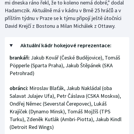
mi dneska ráno řekl, že to koleno nemá dobré," dodal
Olympijské hry
Hadamczik. Aktuálně má v kádru v Brně 25 hráčů a v
příštím týdnu v Praze se k týmu připojí ještě útočníci
Parasport
David Krejčí z Bostonu a Milan Michálek z Ottawy.
Plavání
Aktuální kádr hokejové reprezentace:
Plážový volejbal
brankáři:
Jakub Kovář (České Budějovice), Tomáš
Pöpperle (Sparta Praha), Jakub Štěpánek (SKA
Ragby
Petrohrad)
Rychlobruslení
obránci:
Miroslav Blaťák, Jakub Nakládal (oba
Rychlostní kanoistika
Salavat Julajev Ufa), Petr Čáslava (CSKA Moskva),
Ondřej Němec (Severstal Čerepovec), Lukáš
Short track
Krajíček (Dynamo Minsk), Tomáš Mojžíš (TPS
Turku), Zdeněk Kutlák (Ambri-Piotta), Jakub Kindl
Sportovní střelba
(Detroit Red Wings)