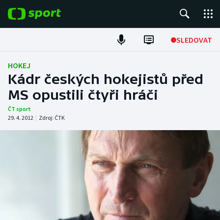
POPULÁRNÍ
SLEDOVAT
Fotbal
HOKEJ
Kádr českých hokejistů před
Hokej
MS opustili čtyři hráči
Tenis
ČT sport
29. 4. 2012
|
Zdroj:
ČTK
Atletika
Cyklistika
DALŠÍ SPORTY
Americký fotbal
NEPŘEHLÉDNĚTE