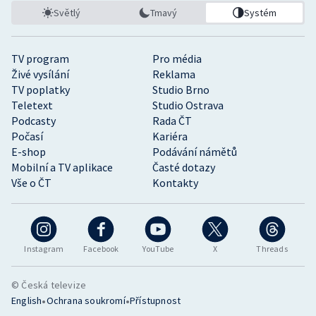
Světlý
Tmavý
Systém
TV program
Pro média
Živé vysílání
Reklama
TV poplatky
Studio Brno
Teletext
Studio Ostrava
Podcasty
Rada ČT
Počasí
Kariéra
E-shop
Podávání námětů
Mobilní a TV aplikace
Časté dotazy
Vše o ČT
Kontakty
Instagram
Facebook
YouTube
X
Threads
© Česká televize
•
•
English
Ochrana soukromí
Přístupnost