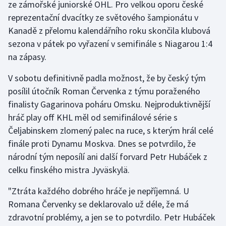
ze zámořské juniorské OHL. Pro velkou oporu české
reprezentační dvacítky ze světového šampionátu v
Gymnastika
Kanadě z přelomu kalendářního roku skončila klubová
sezona v pátek po vyřazení v semifinále s Niagarou 1:4
Házená
na zápasy.
Jezdectví
V sobotu definitivně padla možnost, že by český tým
posílil útočník Roman Červenka z týmu poraženého
Judo
finalisty Gagarinova poháru Omsku. Nejproduktivnější
hráč play off KHL měl od semifinálové série s
Krasobruslení
Čeljabinskem zlomený palec na ruce, s kterým hrál celé
finále proti Dynamu Moskva. Dnes se potvrdilo, že
Lezení
národní tým neposílí ani další forvard Petr Hubáček z
Lyže a snowboard
celku finského mistra Jyväskylä.
"Ztráta každého dobrého hráče je nepříjemná. U
Moderní pětiboj
Romana Červenky se deklarovalo už déle, že má
zdravotní problémy, a jen se to potvrdilo. Petr Hubáček
Motorsport