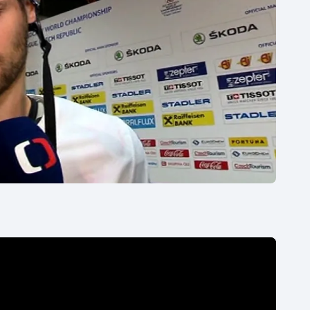
Moderní pětiboj
Triatlon
Motorsport
Veslování
Olympijské hry
Vodní slalom
Parasport
Volejbal
Plavání
Ostatní
Plážový volejbal