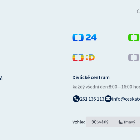
Č
Divácké centrum
ů
každý všední den:
8:00—16:00 ho
261 136 113
info@ceskate
Vzhled
Světlý
Tmavý