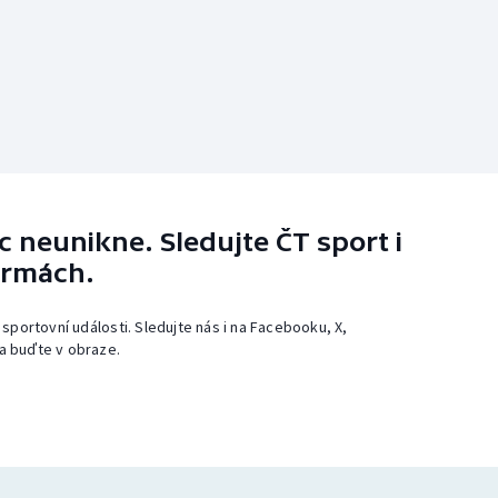
 neunikne. Sledujte ČT sport i
ormách.
 sportovní události. Sledujte nás i na Facebooku, X,
a buďte v obraze.