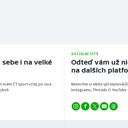
SOCIÁLNÍ SÍTĚ
 sebe i na velké
Odteď vám už nic
na dalších platf
izi máte ČT sport vždy po ruce.
Nenechte si nikde ujít nejnovější
ykoli.
Instagramu, Threads či YouTube 