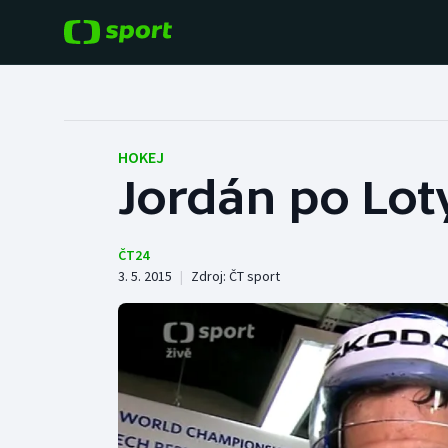
POPULÁRNÍ
DALŠÍ SPORTY
Fotbal
Americký fotbal
HOKEJ
Jordán po Lot
Hokej
Baseball a softbal
Tenis
Basketbal
ČT24
3. 5. 2015
|
Zdroj:
ČT sport
Atletika
Biatlon
Cyklistika
Boby a skeleton
Box