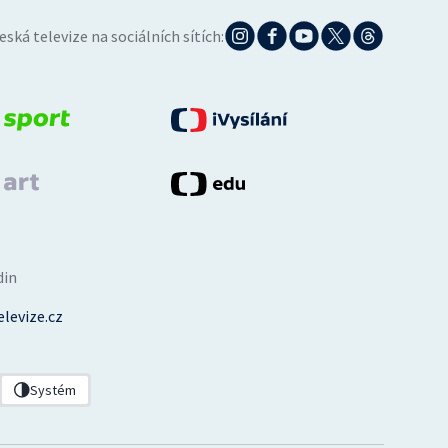
eská televize na sociálních sítích:
din
levize.cz
Systém