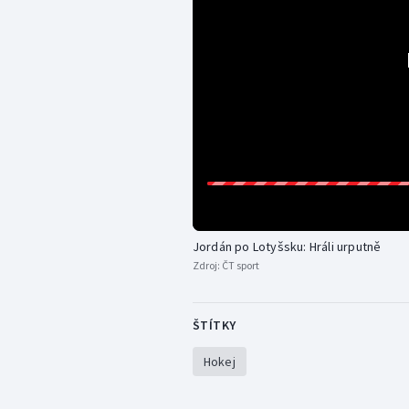
Jordán po Lotyšsku: Hráli urputně
Zdroj:
ČT sport
ŠTÍTKY
Hokej