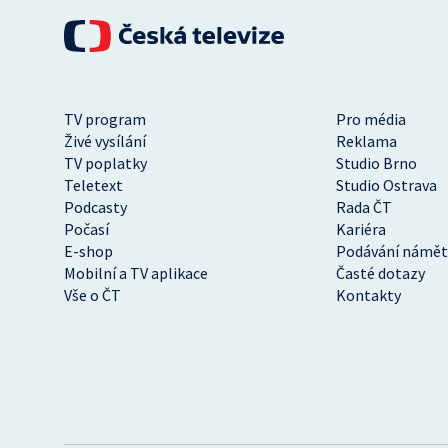
TV program
Pro média
Živé vysílání
Reklama
TV poplatky
Studio Brno
Teletext
Studio Ostrava
Podcasty
Rada ČT
Počasí
Kariéra
E-shop
Podávání námět
Mobilní a TV aplikace
Časté dotazy
Vše o ČT
Kontakty