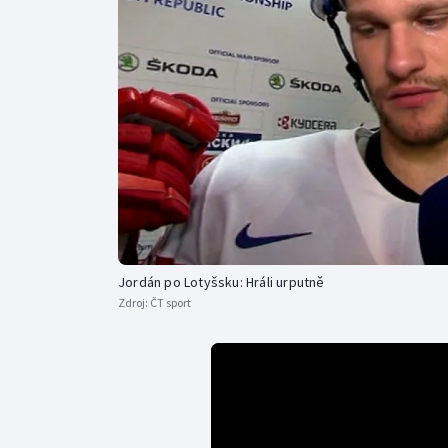
Curling
Dostihy
Florbal
Futsal
Golf
Gymnastika
Jordán po Lotyšsku: Hráli urputně
Zdroj:
ČT sport