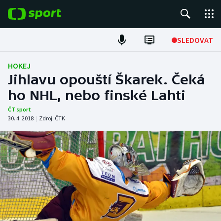
POPULÁRNÍ
SLEDOVAT
Fotbal
HOKEJ
Jihlavu opouští Škarek. Čeká
Hokej
ho NHL, nebo finské Lahti
Tenis
ČT sport
30. 4. 2018
|
Zdroj:
ČTK
Atletika
Cyklistika
DALŠÍ SPORTY
Americký fotbal
NEPŘEHLÉDNĚTE