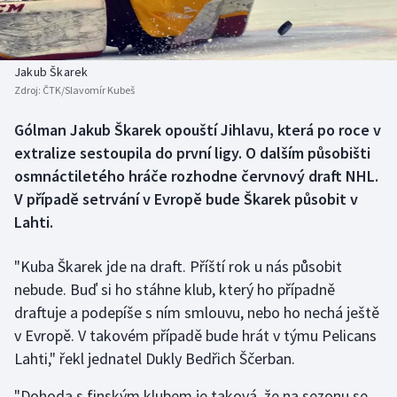
Baseball a softbal
Soutěže
Basketbal
Historické návraty
Jakub Škarek
Zdroj:
ČTK/Slavomír Kubeš
Biatlon
Aplikace ČT sport
Gólman Jakub Škarek opouští Jihlavu, která po roce v
Boby a skeleton
AZ kvíz
extralize sestoupila do první ligy. O dalším působišti
osmnáctiletého hráče rozhodne červnový draft NHL.
Box
V případě setrvání v Evropě bude Škarek působit v
Lahti.
Curling
"Kuba Škarek jde na draft. Příští rok u nás působit
Dostihy
nebude. Buď si ho stáhne klub, který ho případně
Florbal
draftuje a podepíše s ním smlouvu, nebo ho nechá ještě
v Evropě. V takovém případě bude hrát v týmu Pelicans
Futsal
Lahti," řekl jednatel Dukly Bedřich Ščerban.
"Dohoda s finským klubem je taková, že na sezonu se
Golf