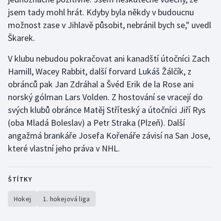
jsem tady mohl hrát. Kdyby byla někdy v budoucnu
Olympijské hry
možnost zase v Jihlavě působit, nebránil bych se," uvedl
Škarek.
Parasport
V klubu nebudou pokračovat ani kanadští útočníci Zach
Plavání
Hamill, Wacey Rabbit, další forvard Lukáš Žálčík, z
obránců pak Jan Zdráhal a Švéd Erik de la Rose ani
Plážový volejbal
norský gólman Lars Volden. Z hostování se vracejí do
svých klubů obránce Matěj Stříteský a útočníci Jiří Rys
Ragby
(oba Mladá Boleslav) a Petr Straka (Plzeň). Další
Rychlobruslení
angažmá brankáře Josefa Kořenáře závisí na San Jose,
které vlastní jeho práva v NHL.
Rychlostní kanoistika
ŠTÍTKY
Short track
Hokej
1. hokejová liga
Sportovní střelba