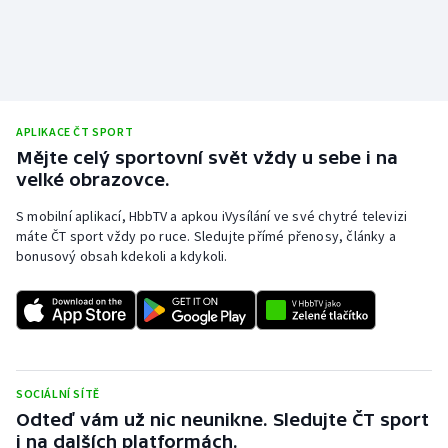
Stolní tenis
Triatlon
Veslování
APLIKACE ČT SPORT
Mějte celý sportovní svět vždy u sebe i na
Vodní slalom
velké obrazovce.
Volejbal
S mobilní aplikací, HbbTV a apkou iVysílání ve své chytré televizi
máte ČT sport vždy po ruce. Sledujte přímé přenosy, články a
Ostatní
bonusový obsah kdekoli a kdykoli.
SOCIÁLNÍ SÍTĚ
Odteď vám už nic neunikne. Sledujte ČT sport
i na dalších platformách.