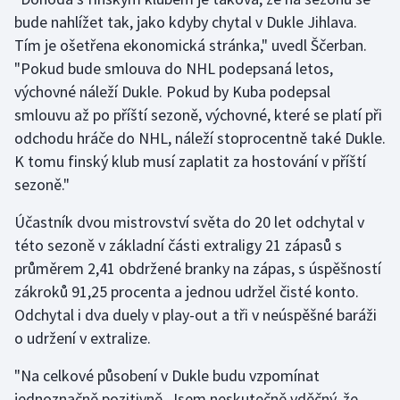
bude nahlížet tak, jako kdyby chytal v Dukle Jihlava.
Gymnastika
Tím je ošetřena ekonomická stránka," uvedl Ščerban.
"Pokud bude smlouva do NHL podepsaná letos,
Házená
výchovné náleží Dukle. Pokud by Kuba podepsal
smlouvu až po příští sezoně, výchovné, které se platí při
Jezdectví
odchodu hráče do NHL, náleží stoprocentně také Dukle.
K tomu finský klub musí zaplatit za hostování v příští
Judo
sezoně."
Krasobruslení
Účastník dvou mistrovství světa do 20 let odchytal v
této sezoně v základní části extraligy 21 zápasů s
Lezení
průměrem 2,41 obdržené branky na zápas, s úspěšností
zákroků 91,25 procenta a jednou udržel čisté konto.
Lyže a snowboard
Odchytal i dva duely v play-out a tři v neúspěšné baráži
o udržení v extralize.
Moderní pětiboj
"Na celkové působení v Dukle budu vzpomínat
Motorsport
jednoznačně pozitivně. Jsem neskutečně vděčný, že