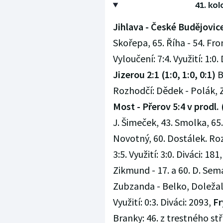
41. ko
Jihlava - České Budějovice 2
Skořepa, 65. Říha - 54. Fro
Vyloučení: 7:4. Využití: 1:0.
Jizerou 2:1 (1:0, 1:0, 0:1)
B
Rozhodčí: Dědek - Polák, Zíd
Most - Přerov 5:4 v prodl. (2
J. Šimeček, 43. Smolka, 65. 
Novotný, 60. Dostálek. Roz
3:5. Využití: 3:0. Diváci: 181
Zikmund - 17. a 60. D. Sema
Zubzanda - Belko, Doležal.
Využití: 0:3. Diváci: 2093,
Fr
Branky: 46. z trestného stří