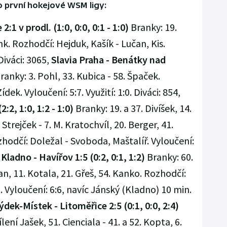
lo první hokejové WSM ligy:
:1 v prodl. (1:0, 0:0, 0:1 - 1:0)
Branky: 19.
nk. Rozhodčí: Hejduk, Kašík - Lučan, Kis.
 Diváci: 3065,
Slavia Praha - Benátky nad
ranky: 3. Pohl, 33. Kubica - 58. Špaček.
ek. Vyloučení: 5:7. Využití: 1:0. Diváci: 854,
:2, 1:0, 1:2 - 1:0)
Branky: 19. a 37. Divíšek, 14.
Strejček - 7. M. Kratochvíl, 20. Berger, 41.
hodčí: Doležal - Svoboda, Maštalíř. Vyloučení:
,
Kladno - Havířov 1:5 (0:2, 0:1, 1:2)
Branky: 60.
n, 11. Kotala, 21. Gřeš, 54. Kanko. Rozhodčí:
 Vyloučení: 6:6, navíc Jánský (Kladno) 10 min.
ýdek-Místek - Litoměřice 2:5 (0:1, 0:0, 2:4)
lení Jašek, 51. Cienciala - 41. a 52. Kopta, 6.