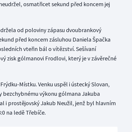
neudržel, osmatřicet sekund před koncem jej
i držela od poloviny zápasu dvoubrankový
 sekund před koncem zásluhou Daniela Špačka
sledních vteřin bál o vítězství. Sešívaní
ý zisk gólmanovi Frodlovi, který je v závěrečné
.
 Frýdku-Místku. Venku uspěl i ústecký Slovan,
 díky bezchybnému výkonu gólmana Jakuba
l i prostějovský Jakub Neužil, jenž byl hlavním
:0 na ledě Třebíče.