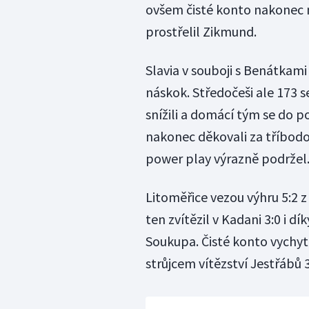
ovšem čisté konto nakonec 
prostřelil Zikmund.
Slavia v souboji s Benátkam
náskok. Středočeši ale 173
snížili a domácí tým se do po
nakonec děkovali za tříbodov
power play výrazně podržel
Litoměřice vezou výhru 5:2 z
ten zvítězil v Kadani 3:0 i
Soukupa. Čisté konto vychyta
strůjcem vítězství Jestřábů 3