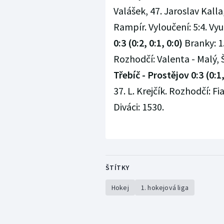
Valášek, 47. Jaroslav Kall
Rampír. Vyloučení: 5:4. Využ
0:3 (0:2, 0:1, 0:0)
Branky: 1.
Rozhodčí: Valenta - Malý, Ši
Třebíč - Prostějov 0:3 (0:1,
37. L. Krejčík. Rozhodčí: Fia
Diváci: 1530.
ŠTÍTKY
Hokej
1. hokejová liga