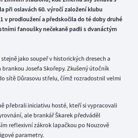
 při oslavách 60. výročí založení klubu
:1 v prodloužení a předskočila do té doby druhé
lastními fanoušky nečekaně padli s dvanáctým
 stejně jako soupeř v historických dresech a
a brankou Josefa Skořepy. Zkušený útočník
do sítě Důrasovu střelu, čímž rozradostnil velmi
přebrali iniciativu hosté, kteří si vypracovali
vyrovnání, ale brankář Škarek předváděl
ším reflexivní zákrok lapačkou po Nouzově
ligové parametry.