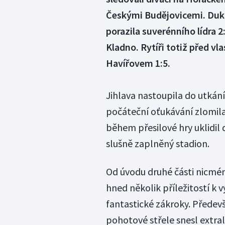
Českými Budějovicemi. Dukla
porazila suverénního lídra 2
Kladno. Rytíři totiž před v
Havířovem 1:5.
Jihlava nastoupila do utkání
počáteční oťukávání zlomil
během přesilové hry uklidil 
slušně zaplněný stadion.
Od úvodu druhé části nicméně 
hned několik příležitostí k 
fantastické zákroky. Předev
pohotové střele snesl extra