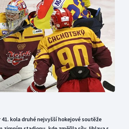
Moderní pětiboj
Triatlon
Motorsport
Veslování
Olympijské hry
Vodní slalom
Parasport
Volejbal
Plavání
Ostatní
Plážový volejbal
 41. kola druhé nejvyšší hokejové soutěže
m zimním stadionu, kde změřila síly Jihlava s