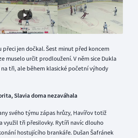
 přeci jen dočkal. Šest minut před koncem
ze muselo určit prodloužení. V něm sice Dukla
 na tři, ale během klasické početní výhody
orita, Slavia doma nezaváhala
trany svého týmu zápas hrůzy, Havířov totiž
využil tři přesilovky. Rytíři navíc dlouho
konání hostujícího brankáře. Dušan Šafránek