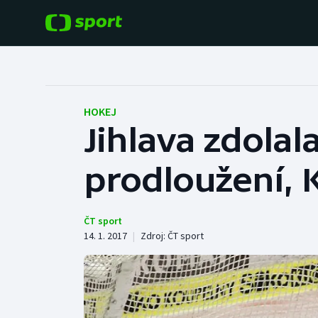
POPULÁRNÍ
DALŠÍ SPORTY
Fotbal
Americký fotbal
HOKEJ
Jihlava zdolal
Hokej
Baseball a softbal
prodloužení, 
Tenis
Basketbal
Atletika
Biatlon
ČT sport
14. 1. 2017
|
Zdroj:
ČT sport
Cyklistika
Boby a skeleton
Box