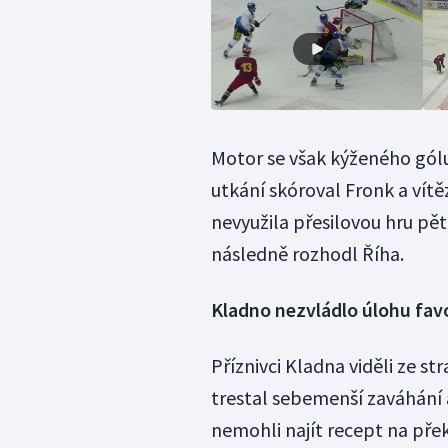
Motor se však kýženého gólu
utkání skóroval Fronk a vítě
nevyužila přesilovou hru pět
následně rozhodl Říha.
Kladno nezvládlo úlohu fav
Příznivci Kladna viděli ze s
trestal sebemenší zaváhání a 
nemohli najít recept na pře