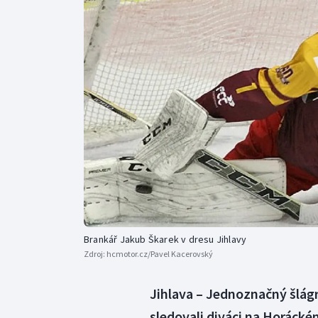
Curling
Dostihy
Florbal
Futsal
Golf
Gymnastika
Brankář Jakub Škarek v dresu Jihlavy
Zdroj:
hcmotor.cz/Pavel Kacerovský
Jihlava – Jednoznačný šlágr
sledovali diváci na Horácké