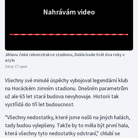
Nahrávám video
Gymnastika
Házená
Jezdectví
Jihlavu čeká rekonstrukce stadionu, Dukla bude hrát dva roky v
Judo
azylu
Zdroj:
ČT sport
Krasobruslení
Všechny své minulé úspěchy vybojoval legendární klub
na Horáckém zimním stadionu. Dnešním parametrům
Lezení
už ale 65 let stará budova nevyhovuje. Historii tak
Lyže a snowboard
vystřídá do tří let budoucnost.
"Všechny nedostatky, které jsme našli na jiných halách,
Moderní pětiboj
tady budou vylepšeny. Takže by to měla být první hala,
Motorsport
která všechny tyto nedostatky odstraní," chlubí se