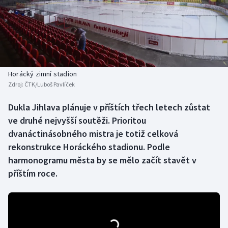
Baseball a softbal
Soutěže
Basketbal
Historické návraty
Biatlon
Aplikace ČT sport
Horácký zimní stadion
Boby a skeleton
AZ kvíz
Zdroj:
ČTK/Luboš Pavlíček
Box
Dukla Jihlava plánuje v příštích třech letech zůstat
ve druhé nejvyšší soutěži. Prioritou
Curling
dvanáctinásobného mistra je totiž celková
rekonstrukce Horáckého stadionu. Podle
Dostihy
harmonogramu města by se mělo začít stavět v
příštím roce.
Florbal
Futsal
Golf