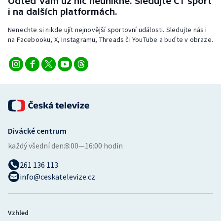
Odteď vám už nic neunikne. Sledujte ČT sport
i na dalších platformách.
Nenechte si nikde ujít nejnovější sportovní události. Sledujte nás i
na Facebooku, X, Instagramu, Threads či YouTube a buďte v obraze.
Divácké centrum
každý všední den:
8:00—16:00 hodin
261 136 113
info@ceskatelevize.cz
Vzhled