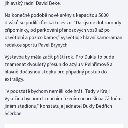
jihlavský radní David Beke.
Olympijské hry
Na konečné podobě nové arény s kapacitou 5600
diváků se podílí i Česká televize. "Dali jsme dohromady
Parasport
připomínky, od parkování přenosových vozů až po
Plavání
osvětlení a pozice kamer," vysvětluje hlavní kameraman
redakce sportu Pavel Brynych.
Plážový volejbal
Výstavba by měla začít příští rok. Pro Duklu to bude
Ragby
znamenat dvouletý přesun do azylu v Pelhřimově a
hlavně dočasnou stopku pro případný postup do
Rychlobruslení
extraligy.
"V podstatě bychom neměli kde hrát. Tady v Kraji
Rychlostní kanoistika
Vysočina bychom licenčním řízením neprošli na žádném
Short track
jiném stadionu," konstatuje jednatel Dukly Bedřich
Ščerban.
Sportovní střelba