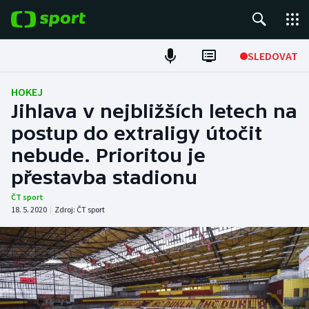
POPULÁRNÍ
SLEDOVAT
Fotbal
HOKEJ
Jihlava v nejbližších letech na
Hokej
postup do extraligy útočit
nebude. Prioritou je
Tenis
přestavba stadionu
Atletika
ČT sport
18. 5. 2020
|
Zdroj:
ČT sport
Cyklistika
DALŠÍ SPORTY
Americký fotbal
NEPŘEHLÉDNĚTE