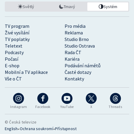
Světlý
Tmavý
Systém
TV program
Pro média
Živé vysílání
Reklama
TV poplatky
Studio Brno
Teletext
Studio Ostrava
Podcasty
Rada ČT
Počasí
Kariéra
E-shop
Podávání námětů
Mobilní a TV aplikace
Časté dotazy
Vše o ČT
Kontakty
Instagram
Facebook
YouTube
X
Threads
© Česká televize
•
•
English
Ochrana soukromí
Přístupnost