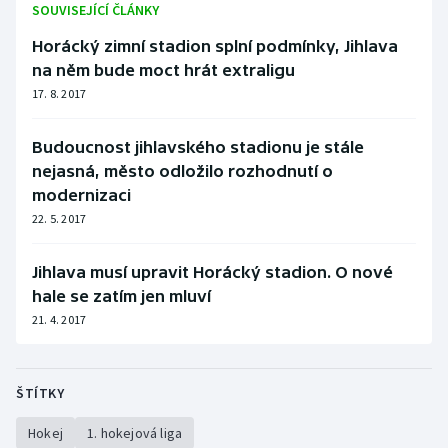
SOUVISEJÍCÍ ČLÁNKY
Stolní tenis
Horácký zimní stadion splní podmínky, Jihlava
Triatlon
na něm bude moct hrát extraligu
17. 8. 2017
Veslování
Budoucnost jihlavského stadionu je stále
Vodní slalom
nejasná, město odložilo rozhodnutí o
modernizaci
Volejbal
22. 5. 2017
Ostatní
Jihlava musí upravit Horácký stadion. O nové
hale se zatím jen mluví
21. 4. 2017
ŠTÍTKY
Hokej
1. hokejová liga