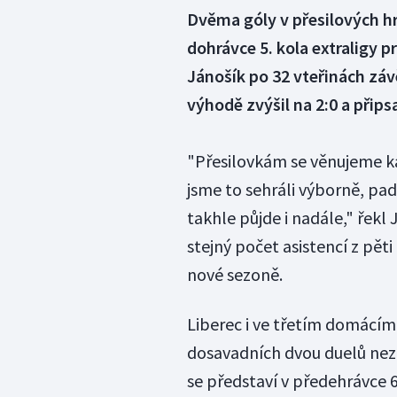
Dvěma góly v přesilových hr
dohrávce 5. kola extraligy 
Jánošík po 32 vteřinách záv
výhodě zvýšil na 2:0 a přips
"Přesilovkám se věnujeme ka
jsme to sehráli výborně, pad
takhle půjde i nadále," řekl 
stejný počet asistencí z pět
nové sezoně.
Liberec i ve třetím domácím
dosavadních dvou duelů nezís
se představí v předehrávce 6.