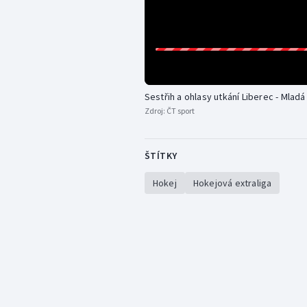
Sestřih a ohlasy utkání Liberec - Mladá
Zdroj:
ČT sport
ŠTÍTKY
Hokej
Hokejová extraliga