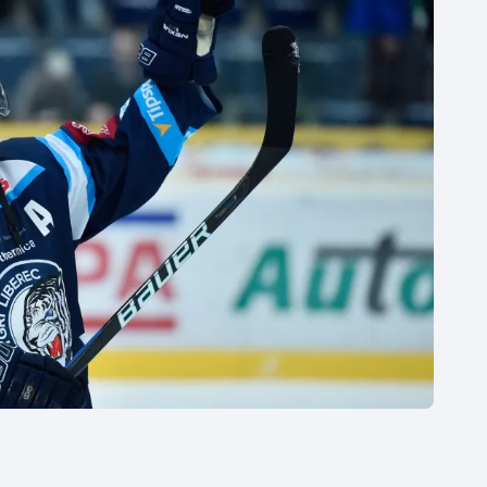
Moderní pětiboj
Triatlon
Motorsport
Veslování
Olympijské hry
Vodní slalom
Parasport
Volejbal
Plavání
Ostatní
Plážový volejbal