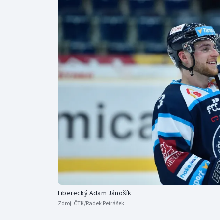
Curling
Dostihy
Florbal
Futsal
Golf
Gymnastika
Liberecký Adam Jánošík
Zdroj:
ČTK/Radek Petrášek