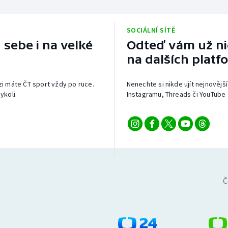
SOCIÁLNÍ SÍTĚ
 sebe i na velké
Odteď vám už nic
na dalších platf
izi máte ČT sport vždy po ruce.
Nenechte si nikde ujít nejnovější
ykoli.
Instagramu, Threads či YouTube 
Č