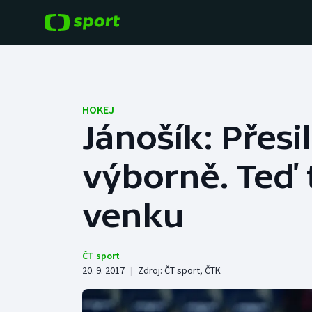
POPULÁRNÍ
DALŠÍ SPORTY
Fotbal
Americký fotbal
HOKEJ
Jánošík: Přesi
Hokej
Baseball a softbal
výborně. Teď 
Tenis
Basketbal
Atletika
venku
Biatlon
Cyklistika
Boby a skeleton
ČT sport
20. 9. 2017
|
Zdroj:
ČT sport
,
ČTK
Box