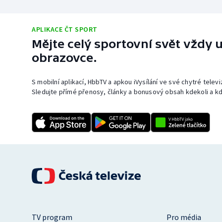
APLIKACE ČT SPORT
Mějte celý sportovní svět vždy u
obrazovce.
S mobilní aplikací, HbbTV a apkou iVysílání ve své chytré telev
Sledujte přímé přenosy, články a bonusový obsah kdekoli a kd
TV program
Pro média