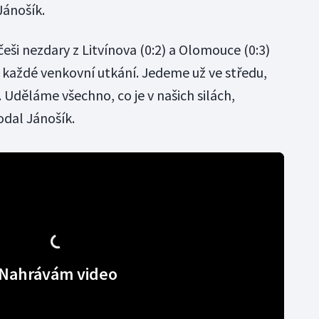
Jánošík.
češi nezdary z Litvínova (0:2) a Olomouce (0:3)
o každé venkovní utkání. Jedeme už ve středu,
 Uděláme všechno, co je v našich silách,
odal Jánošík.
Nahrávám video