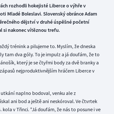
ách rozhodli hokejisté Liberce o výhře v
proti Mladé Boleslavi. Slovenský obránce Adam
ěrečného dějství v druhé úspěšné početní
al si nakonec vítěznou trefu.
ždý trénink a pilujeme to. Myslím, že dneska
ly tam dva góly. To je impulz a já doufám, že to
Jánošík, který je se čtyřmi body za dvě branky a
i zápasů nejproduktivnějším hráčem Liberce v
 utkání naplno bodoval, venku ale z
kal ani bod a ještě ani neskóroval. Ve čtvrtek
 kola v Třinci. "Já doufám, že nás to posune i ve